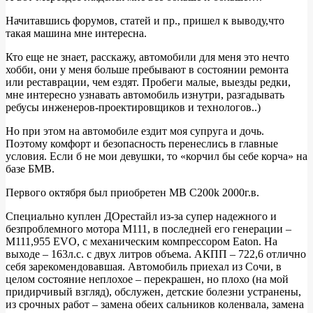
Начитавшись форумов, статей и пр., пришел к выводу,что
такая машина мне интересна.
Кто еще не знает, расскажу, автомобили для меня это нечто
хобби, они у меня больше пребывают в состоянии ремонта
или реставрации, чем ездят. Пробеги малые, выезды редки,
мне интересно узнавать автомобиль изнутри, разгадывать
ребусы инженеров-проектировщиков и технологов..)
Но при этом на автомобиле ездит моя супруга и дочь.
Поэтому комфорт и безопасность перенеслись в главные
условия. Если б не мои девушки, то «корчил бы себе корча» на
базе БМВ.
Первого октября был приобретен MB C200k 2000г.в.
Специально куплен ДОрестайл из-за супер надежного и
безпроблемного мотора М111, в последней его генерации –
М111,955 EVO, с механическим компрессором Eaton. На
выходе – 163л.с. с двух литров объема. АКПП – 722,6 отлично
себя зарекомендовавшая. Автомобиль приехал из Сочи, в
целом состояние неплохое – перекрашен, но плохо (на мой
придирчивый взгляд), обслужен, детские болезни устранены,
из срочных работ – замена обеих сальников коленвала, замена