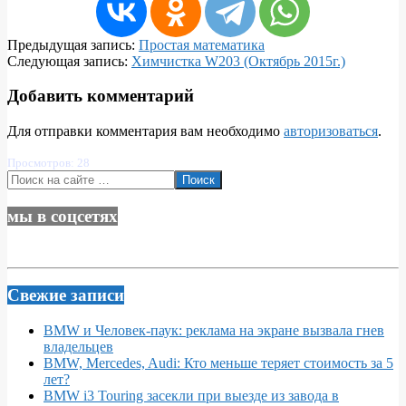
2016-
Предыдущая запись:
Простая математика
01-
Следующая запись:
Химчистка W203 (Октябрь 2015г.)
08
Добавить комментарий
Для отправки комментария вам необходимо
авторизоваться
.
Просмотров: 28
Поиск
мы в соцсетях
Свежие записи
BMW и Человек-паук: реклама на экране вызвала гнев
владельцев
BMW, Mercedes, Audi: Кто меньше теряет стоимость за 5
лет?
BMW i3 Touring засекли при выезде из завода в