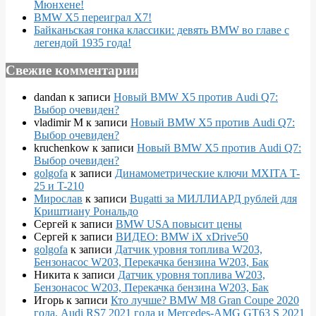
Мюнхене!
BMW X5 переиграл X7!
Байканьская гонка классики: девять BMW во главе с
легендой 1935 года!
Свежие комментарии
dandan
к записи
Новый BMW X5 против Audi Q7:
Выбор очевиден?
vladimir M
к записи
Новый BMW X5 против Audi Q7:
Выбор очевиден?
kruchenkow
к записи
Новый BMW X5 против Audi Q7:
Выбор очевиден?
golgofa
к записи
Динамометрические ключи MXITA T-
25 и T-210
Мирослав
к записи
Bugatti за МИЛЛИАРД рублей для
Криштиану Рональдо
Сергей
к записи
BMW USA повысит цены
Сергей
к записи
ВИДЕО: BMW iX xDrive50
golgofa
к записи
Датчик уровня топлива W203,
Бензонасос W203, Перекачка бензина W203, Бак
Никита
к записи
Датчик уровня топлива W203,
Бензонасос W203, Перекачка бензина W203, Бак
Игорь
к записи
Кто лучше? BMW M8 Gran Coupe 2020
года, Audi RS7 2021 года и Mercedes-AMG GT63 S 2021