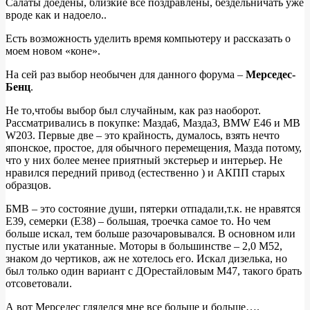
Салаты доедены, близкие все поздравлены, бездельничать уже
Benz
вроде как и надоело..
W203
Есть возможность уделить время компьютеру и рассказать о
C200K
моем новом «коне».
На сей раз выбор необычен для данного форума –
Мерседес-
Бенц
.
Не то,чтобы выбор был случайным, как раз наоборот.
Рассматривались в покупке: Мазда6, Мазда3, BMW Е46 и MB
W203. Первые две – это крайность, думалось, взять нечто
японское, простое, для обычного перемещения, Мазда потому,
что у них более менее приятный экстерьер и интерьер. Не
нравился передний привод (естественно ) и АКПП старых
образцов.
БМВ – это состояние души, пятерки отпадали,т.к. не нравятся
Е39, семерки (Е38) – большая, троечка самое то. Но чем
больше искал, тем больше разочаровывался. В основном или
пустые или укатанные. Моторы в большинстве – 2,0 М52,
знаком до чертиков, аж не хотелось его. Искал дизелька, но
был только один вариант с ДОрестайловым M47, такого брать
отсоветовали.
А вот Мерседес гляделся мне все больше и больше….