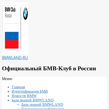
Перейти
к
содержимому
BMWLAND.RU
Официальный БМВ-Клуб в России
Вторичное
Меню
меню
Главная
навигации
Идентификация БМВ
Новости BMW
База знаний BMWLAND
База знаний BMWLAND
Техническая информация