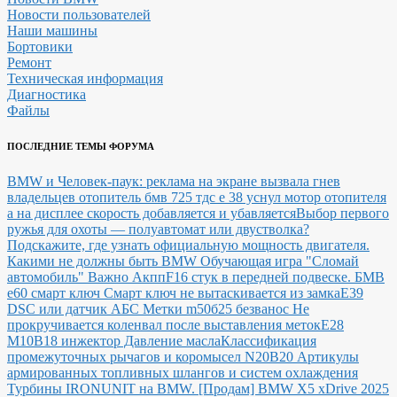
Новости пользователей
Наши машины
Бортовики
Ремонт
Техническая информация
Диагностика
Файлы
ПОСЛЕДНИЕ ТЕМЫ ФОРУМА
BMW и Человек-паук: реклама на экране вызвала гнев
владельцев
отопитель бмв 725 тдс е 38 уснул мотор отопителя
а на дисплее скорость добавляется и убавляется
Выбор первого
ружья для охоты — полуавтомат или двустволка?
Подскажите, где узнать официальную мощность двигателя.
Какими не должны быть BMW
Обучающая игра "Сломай
автомобиль"
Важно Акпп
F16 стук в передней подвеске.
БМВ
е60 смарт ключ Смарт ключ не вытаскивается из замка
E39
DSC или датчик АБС
Метки m50б25 безванос Не
прокручивается коленвал после выставления меток
Е28
М10В18 инжектор Давление масла
Классификация
промежуточных рычагов и коромысел N20B20
Артикулы
армированных топливных шлангов и систем охлаждения
Турбины IRONUNIT на BMW.
[Продам] BMW X5 xDrive 2025