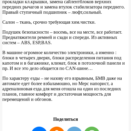
прокладки кл.крышки, замена сайлентблоков верхних
передних рычагов и замена втулок стабилизатора переднего.
Правый ступичный подшипник – люфт,сильный.
Салон – ткань, срочно требующая хим.чистки.
Подушек безопасности – восемь, все на месте, все работает.
Преднатяжители ремней и сзади и спереди. Из активных
систем – ABS, ESP,BAS.
В машине огромное количество электроники, а именно :
блоки в четырех дверях, блоки распределения питания под
капотом и в багажнике, климат, блок в потолочной панели и
пр. И все это дело общается по CAN-шине…
По характеру езды – не назову его взрывным, БМВ даже на
автомате едет более взбаламошно, но Мерс напорист, а
адреналиновая езда для меня отошла на один из последних
планов, главное комфорт и достаточная мощность для
перемещений и обгонов.
Поделиться