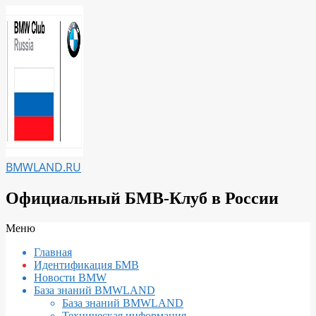
Перейти
к
содержимому
BMWLAND.RU
Официальный БМВ-Клуб в России
Вторичное
Меню
меню
Главная
навигации
Идентификация БМВ
Новости BMW
База знаний BMWLAND
База знаний BMWLAND
Техническая информация