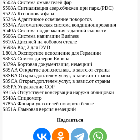
S502A Система омывателей фар
S508A Сигнализация авар.сближен.при парк.(PDC)
S522A Ксеноновая фара
S524A Адаптивное освещение поворотов
S534A Автоматическая система кондиционирования
S540A Система поддержания заданной скорости
S606A Система навигации Business
S610A Дисплей на лобовом стекле
S698A Код 2 для DVD
L801A Экспортное исполнение для Германии
S863A Список дилеров Европа
S879A Бортовая документация, немецкий
S8SAA Открытие доп.сист.нав., в завтс.от страны
S8SBA Открыт.доп.телем.услуг, в завис.от страны
S8SCA Открыт.доп.телем.услуг, в завис.от страны
S8SPA Управление COP
S915A Отсутствует консервация наружн.облицовки
S548A Спидометр
S785A Фонари указателей поворота белые
S851A Языковая версия немецкий
Поделиться