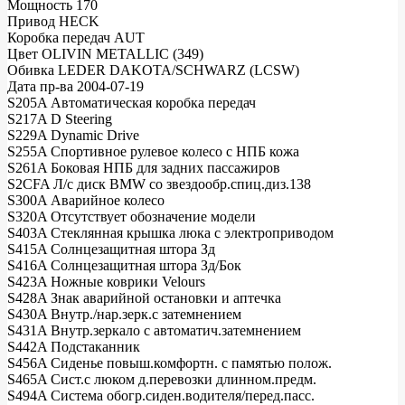
Мощность 170
Привод HECK
Коробка передач AUT
Цвет OLIVIN METALLIC (349)
Обивка LEDER DAKOTA/SCHWARZ (LCSW)
Дата пр-ва 2004-07-19
S205A Автоматическая коробка передач
S217A D Steering
S229A Dynamic Drive
S255A Спортивное рулевое колесо с НПБ кожа
S261A Боковая НПБ для задних пассажиров
S2CFA Л/c диск BMW со звездообр.спиц.диз.138
S300A Аварийное колесо
S320A Отсутствует обозначение модели
S403A Стеклянная крышка люка с электроприводом
S415A Солнцезащитная штора Зд
S416A Солнцезащитная штора Зд/Бок
S423A Ножные коврики Velours
S428A Знак аварийной остановки и аптечка
S430A Внутр./нар.зерк.с затемнением
S431A Внутр.зеркало с автоматич.затемнением
S442A Подстаканник
S456A Сиденье повыш.комфортн. с памятью полож.
S465A Сист.с люком д.перевозки длинном.предм.
S494A Система обогр.сиден.водителя/перед.пасс.