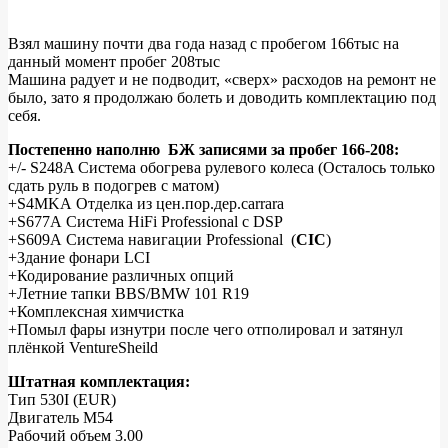
Взял машину почти два года назад с пробегом 166тыс на
данный момент пробег 208тыс
BMW
Машина радует и не подводит, «сверх» расходов на ремонт не
e60
было, зато я продолжаю болеть и доводить комплектацию под
себя.
530i.
Наконец-
Постепенно наполню БЖ записями за пробег 166-208:
+/- S248A Система обогрева рулевого колеса (Осталось только
то
сдать руль в подогрев с матом)
нашёл
+S4MKA Отделка из цен.пор.дер.carrara
+S677A Система HiFi Professional с DSP
время
+S609A Система навигации Professional (
СIC
)
оформить
+Здание фонари LCI
+Кодирование различных опций
машинку
+Летние тапки BBS/BMW 101 R19
здесь))
+Комплексная химчистка
+Помыл фары изнутри после чего отполировал и затянул
плёнкой VentureSheild
Штатная комплектация:
Тип 530I (EUR)
Двигатель M54
Рабочий объем 3.00