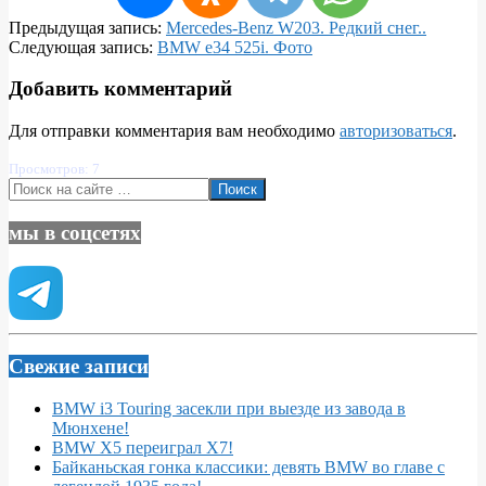
2016-
Предыдущая запись:
Mercedes-Benz W203. Редкий снег..
02-
Следующая запись:
BMW e34 525i. Фото
02
Добавить комментарий
Для отправки комментария вам необходимо
авторизоваться
.
Просмотров: 7
Поиск
мы в соцсетях
Свежие записи
BMW i3 Touring засекли при выезде из завода в
Мюнхене!
BMW X5 переиграл X7!
Байканьская гонка классики: девять BMW во главе с