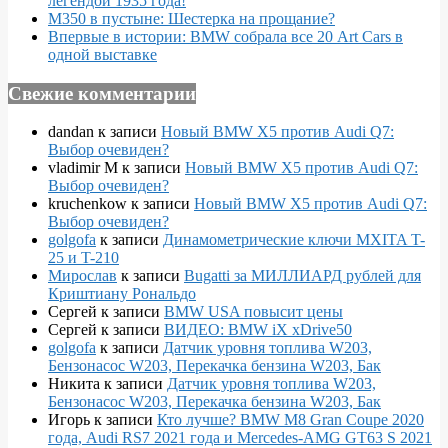
легендой 1935 года!
M350 в пустыне: Шестерка на прощание?
Впервые в истории: BMW собрала все 20 Art Cars в
одной выставке
Свежие комментарии
dandan
к записи
Новый BMW X5 против Audi Q7:
Выбор очевиден?
vladimir M
к записи
Новый BMW X5 против Audi Q7:
Выбор очевиден?
kruchenkow
к записи
Новый BMW X5 против Audi Q7:
Выбор очевиден?
golgofa
к записи
Динамометрические ключи MXITA T-
25 и T-210
Мирослав
к записи
Bugatti за МИЛЛИАРД рублей для
Криштиану Рональдо
Сергей
к записи
BMW USA повысит цены
Сергей
к записи
ВИДЕО: BMW iX xDrive50
golgofa
к записи
Датчик уровня топлива W203,
Бензонасос W203, Перекачка бензина W203, Бак
Никита
к записи
Датчик уровня топлива W203,
Бензонасос W203, Перекачка бензина W203, Бак
Игорь
к записи
Кто лучше? BMW M8 Gran Coupe 2020
года, Audi RS7 2021 года и Mercedes-AMG GT63 S 2021