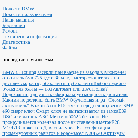
Новости BMW
Новости пользователей
Наши машины
Бортовики
Ремонт
Техническая информация
Диагностика
Файлы
ПОСЛЕДНИЕ ТЕМЫ ФОРУМА
BMW i3 Touring засекли при выезде из завода в Мюнхене!
отопитель бмв 725 тдс е 38 уснул мотор отопителя а на
дисплее скорость добавляется и убавляется
Выбор первого
ружья для охоты — полуавтомат или двустволка?
Подскажите, где узнать официальную мощность двигателя.
Какими не должны быть BMW
Обучающая игра "Сломай
автомобиль"
Важно Акпп
F16 стук в передней подвеске.
БМВ
е60 смарт ключ Смарт ключ не вытаскивается из замка
E39
DSC или датчик АБС
Метки m50б25 безванос Не
прокручивается коленвал после выставления меток
Е28
М10В18 инжектор Давление масла
Классификация
промежуточных рычагов и коромысел N20B20
Артикулы