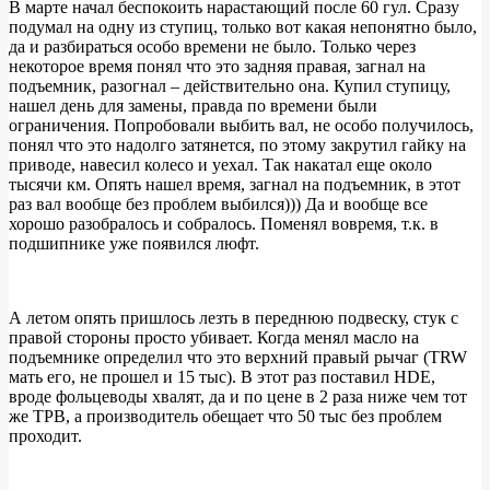
В марте начал беспокоить нарастающий после 60 гул. Сразу
подумал на одну из ступиц, только вот какая непонятно было,
Работы
да и разбираться особо времени не было. Только через
по
некоторое время понял что это задняя правая, загнал на
подъемник, разогнал – действительно она. Купил ступицу,
подвеске
нашел день для замены, правда по времени были
и
ограничения. Попробовали выбить вал, не особо получилось,
понял что это надолго затянется, по этому закрутил гайку на
ходовой
приводе, навесил колесо и уехал. Так накатал еще около
BMW
тысячи км. Опять нашел время, загнал на подъемник, в этот
раз вал вообще без проблем выбился))) Да и вообще все
e39
хорошо разобралось и собралось. Поменял вовремя, т.к. в
525i
подшипнике уже появился люфт.
за
2014
А летом опять пришлось лезть в переднюю подвеску, стук с
год
правой стороны просто убивает. Когда менял масло на
подъемнике определил что это верхний правый рычаг (TRW
мать его, не прошел и 15 тыс). В этот раз поставил HDE,
вроде фольцеводы хвалят, да и по цене в 2 раза ниже чем тот
же ТРВ, а производитель обещает что 50 тыс без проблем
проходит.