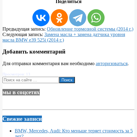
Поделиться
2016-
Предыдущая запись:
Обновление тормозной системы (2014 г.)
07-
Следующая запись:
Замена масла + замена датчика уровня
17
масла BMW e39 525i (2014 г.)
Добавить комментарий
Для отправки комментария вам необходимо
авторизоваться
.
Просмотров: 13
Поиск
мы в соцсетях
Свежие записи
BMW, Mercedes, Audi: Кто меньше теряет стоимость за 5
лет?