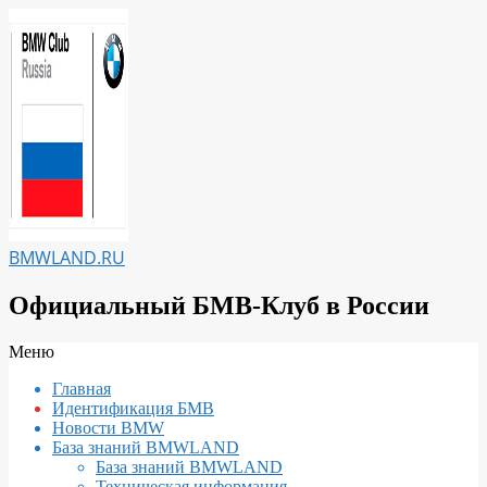
Перейти
к
содержимому
BMWLAND.RU
Официальный БМВ-Клуб в России
Вторичное
Меню
меню
Главная
навигации
Идентификация БМВ
Новости BMW
База знаний BMWLAND
База знаний BMWLAND
Техническая информация