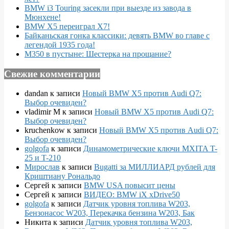
BMW i3 Touring засекли при выезде из завода в
Мюнхене!
BMW X5 переиграл X7!
Байканьская гонка классики: девять BMW во главе с
легендой 1935 года!
M350 в пустыне: Шестерка на прощание?
Свежие комментарии
dandan
к записи
Новый BMW X5 против Audi Q7:
Выбор очевиден?
vladimir M
к записи
Новый BMW X5 против Audi Q7:
Выбор очевиден?
kruchenkow
к записи
Новый BMW X5 против Audi Q7:
Выбор очевиден?
golgofa
к записи
Динамометрические ключи MXITA T-
25 и T-210
Мирослав
к записи
Bugatti за МИЛЛИАРД рублей для
Криштиану Рональдо
Сергей
к записи
BMW USA повысит цены
Сергей
к записи
ВИДЕО: BMW iX xDrive50
golgofa
к записи
Датчик уровня топлива W203,
Бензонасос W203, Перекачка бензина W203, Бак
Никита
к записи
Датчик уровня топлива W203,