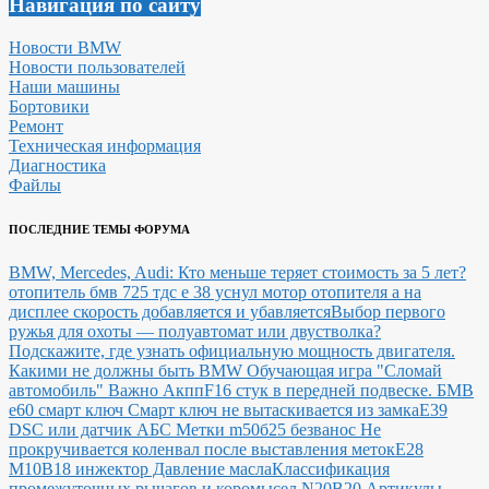
Навигация по сайту
Новости BMW
Новости пользователей
Наши машины
Бортовики
Ремонт
Техническая информация
Диагностика
Файлы
ПОСЛЕДНИЕ ТЕМЫ ФОРУМА
BMW, Mercedes, Audi: Кто меньше теряет стоимость за 5 лет?
отопитель бмв 725 тдс е 38 уснул мотор отопителя а на
дисплее скорость добавляется и убавляется
Выбор первого
ружья для охоты — полуавтомат или двустволка?
Подскажите, где узнать официальную мощность двигателя.
Какими не должны быть BMW
Обучающая игра "Сломай
автомобиль"
Важно Акпп
F16 стук в передней подвеске.
БМВ
е60 смарт ключ Смарт ключ не вытаскивается из замка
E39
DSC или датчик АБС
Метки m50б25 безванос Не
прокручивается коленвал после выставления меток
Е28
М10В18 инжектор Давление масла
Классификация
промежуточных рычагов и коромысел N20B20
Артикулы