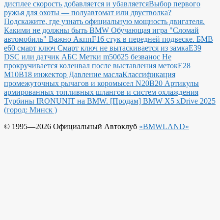
дисплее скорость добавляется и убавляется
Выбор первого
ружья для охоты — полуавтомат или двустволка?
Подскажите, где узнать официальную мощность двигателя.
Какими не должны быть BMW
Обучающая игра "Сломай
автомобиль"
Важно Акпп
F16 стук в передней подвеске.
БМВ
е60 смарт ключ Смарт ключ не вытаскивается из замка
E39
DSC или датчик АБС
Метки m50б25 безванос Не
прокручивается коленвал после выставления меток
Е28
М10В18 инжектор Давление масла
Классификация
промежуточных рычагов и коромысел N20B20
Артикулы
армированных топливных шлангов и систем охлаждения
Турбины IRONUNIT на BMW.
[Продам] BMW X5 xDrive 2025
(город: Минск )
© 1995—2026 Официальный Автоклуб
«BMWLAND»