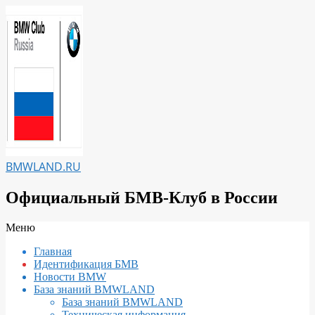
Перейти
к
содержимому
BMWLAND.RU
Официальный БМВ-Клуб в России
Вторичное
Меню
меню
Главная
навигации
Идентификация БМВ
Новости BMW
База знаний BMWLAND
База знаний BMWLAND
Техническая информация