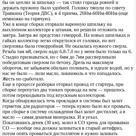
бы он цеплял за шпильку — так стоял горазда ровней и
держать пружину было удобней. Головку тянули по совету
Травкина (Теория ДВС), в 4 приема, 20Нм-60Нм-80Нм-(еще
немножко на горячую).
Уже в конце сборки оторвали варенную шпильку на
выхлопном коллекторе к штанам, но решили отложить на
завтра. Завтра же предстоял геморрой. На новых шпильках и
гайках коллектор легко открутился от головки, но вот
сверловка была геморройная. Не оказалась нужного сверла.
Резьба там м8, сверло надо 6,8-7,0 но у меня было только на 6.
Стыдно признаваться, но с 6мм до 7мм рассверливали
победитовым сверлом по бетону. Дрель на максимум
оборотов, не забываем обильно поливать, в идеале водой, но у
нас не было — лили масло, ликвимоль и что попадалось.
Жесть но сработало.
Еще в процессе разборки оторвал провод от стартера, при
сборке перепутал два тонких провода на нем — пришлось
потом перекидывать под впускным коллектором.
Когда обнаружилась течь прокладки в системы был залит
герметик для радиаторов — теперь нужно было все промыть,
при сборке в систему охлаждения был залит дистиллят, а в
масло — самая дешевая минералка. И я уехал.
Покатавшись денек (30 км), залил в СО хрень для промывки
СО — вообще она должна заливаться в старый антифриз,
потом опять промыться дистиллятом и нужно заливать