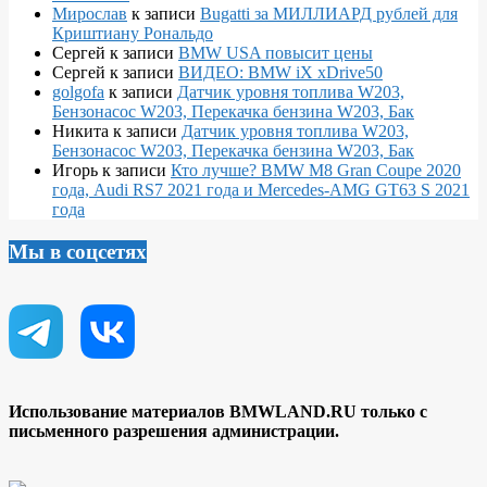
Мирослав
к записи
Bugatti за МИЛЛИАРД рублей для
Криштиану Рональдо
Сергей
к записи
BMW USA повысит цены
Сергей
к записи
ВИДЕО: BMW iX xDrive50
golgofa
к записи
Датчик уровня топлива W203,
Бензонасос W203, Перекачка бензина W203, Бак
Никита
к записи
Датчик уровня топлива W203,
Бензонасос W203, Перекачка бензина W203, Бак
Игорь
к записи
Кто лучше? BMW M8 Gran Coupe 2020
года, Audi RS7 2021 года и Mercedes-AMG GT63 S 2021
года
Мы в соцсетях
Использование материалов BMWLAND.RU только с
письменного разрешения администрации.