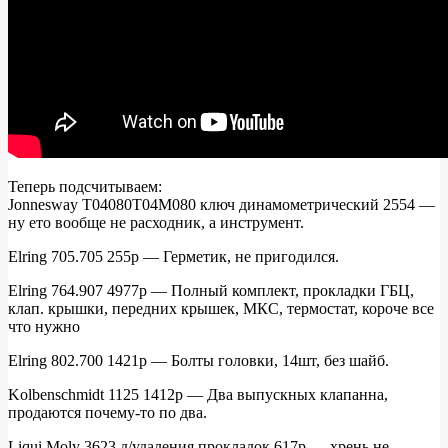
Теперь подсчитываем:
Jonnesway T04080T04M080 ключ динамометрический 2554 —
ну ето вообще не расходник, а инструмент.
Elring 705.705 255р — Герметик, не пригодился.
Elring 764.907 4977р — Полный комплект, прокладки ГБЦ,
клап. крышки, передних крышек, МКС, термостат, короче все
что нужно
Elring 802.700 1421р — Болты головки, 14шт, без шайб.
Kolbenschmidt 1125 1412р — Два выпускных клапанна,
продаются почему-то по два.
Liqui Moly 3623 д/удаления прокладок 617р — хрень не