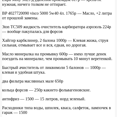
нужная, ничего толком не оттирает.
BP 4027720090 visco 5000 5w40 4л. 1765р — Масло, +2 литра
от прошлой замены.
3ton TC509 жидкость очиститель карбюратора аэрозоль 224р
— вообще пакупалась для форсов
Хайгир карбклинер, 2 балона 1000р — Клевая жижа, струя
сильная, отмывает все и вся, едкая, но дорогая.
Масло минералка на промывку 600р — имхо лучше денек
поездить на минералке, чем промывать 10 минут веретенкой.
Быстрый ачиститель от ликвимоли 5 балонов — 1000р —
клевая и удобная штука.
два фильтра маслянных мале 650р
кольца форсов — 250р какието фольвагеновские.
антифриз — 1500 — 15 литров, норд зеленый.
Расходники типа воды, шпилек, кваса, салфеток, лампочек в
гараж — 1500