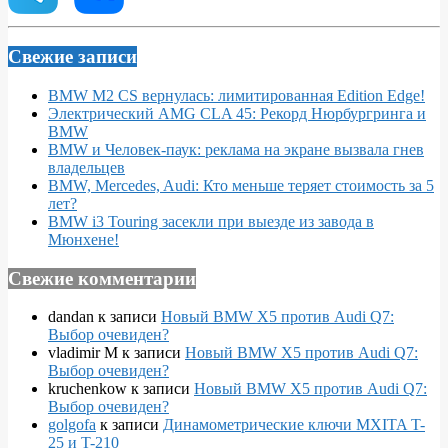
Свежие записи
BMW M2 CS вернулась: лимитированная Edition Edge!
Электрический AMG CLA 45: Рекорд Нюрбургринга и
BMW
BMW и Человек-паук: реклама на экране вызвала гнев
владельцев
BMW, Mercedes, Audi: Кто меньше теряет стоимость за 5
лет?
BMW i3 Touring засекли при выезде из завода в
Мюнхене!
Свежие комментарии
dandan
к записи
Новый BMW X5 против Audi Q7:
Выбор очевиден?
vladimir M
к записи
Новый BMW X5 против Audi Q7:
Выбор очевиден?
kruchenkow
к записи
Новый BMW X5 против Audi Q7:
Выбор очевиден?
golgofa
к записи
Динамометрические ключи MXITA T-
25 и T-210