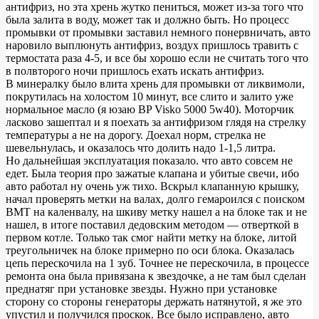
антифриз, но эта хрень жутко пениться, может из-за того что
была залита в воду, может так и должно быть. Но процесс
промывки от промывки заставил немного понервничать, авто
наровило выплюнуть антифриз, воздух пришлось травить с
термостата раза 4-5, и все бы хорошо если не считать того что
в полвторого ночи пришлось ехать искать антифриз.
В минералку было влита хрень для промывки от ликвимоли,
покрутилась на холостом 10 минут, все слито и залито уже
нормальное масло (я юзаю BP Visko 5000 5w40). Моторчик
ласково зашептал и я поехать за антифризом глядя на стрелку
температуры а не на дорогу. Доехал норм, стрелка не
шевельнулась, и оказалось что долить надо 1-1,5 литра.
Но дальнейшая эксплуатация показало. что авто совсем не
едет. Была теория про зажатые клапана и убитые свечи, ибо
авто работал ну очень уж тихо. Вскрыл клапанную крышку,
начал проверять метки на валах, долго гемароился с поиском
ВМТ на каленвалу, на шкиву метку нашел а на блоке так и не
нашел, в итоге поставил дедовским методом — отверткой в
первом котле. Только так смог найти метку на блоке, литой
треугольничек на блоке примерно по оси блока. Оказалась
цепь перескочила на 1 зуб. Точнее не перескочила, в процессе
ремонта она была привязана к звездочке, а не там был сделан
преднатяг при установке звезды. Нужно при установке
сторону со стороны генераторы держать натянутой, я же это
упустил и получился проскок. Все было исправлено, авто