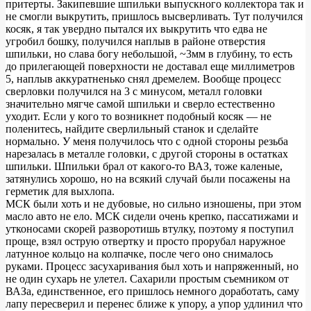
притерты. Закипевшие шпильки выпускного коллектора так и
ГБЦ
не смогли выкрутить, пришлось высверливать. Тут получился
косяк, я так увердно пытался их выкрутить что едва не
угробил бошку, получился наплыв в районе отверстия
шпильки, но слава богу небольшой, ~3мм в глубину, то есть
до прилегающей поверхности не доставал еще миллиметров
5, наплыв аккуратненько снял дремелем. Вообще процесс
сверловки получился на 3 с минусом, металл головки
значительно мягче самой шпильки и сверло естественно
уходит. Если у кого то возникнет подобный косяк — не
поленитесь, найдите сверлильный станок и сделайте
нормально. У меня получилось что с одной стороны резьба
нарезалась в металле головки, с другой стороны в остатках
шпильки. Шпильки брал от какого-то ВАЗ, тоже каленые,
затянулись хорошо, но на всякий случай были посажены на
герметик для выхлопа.
МСК были хоть и не дубовые, но сильно изношены, при этом
масло авто не ело. МСК сидели очень крепко, пассатижами и
утконосами скорей разворотишь втулку, поэтому я поступил
проще, взял острую отвертку и просто прорубал наружное
латунное кольцо на колпачке, после чего оно снималось
руками. Процесс засухаривания был хоть и напряженный, но
не один сухарь не улетел. Сахарили простым съемником от
ВАЗа, единственное, его пришлось немного доработать, саму
лапу пересверил и перенес ближе к упору, а упор удлинил что