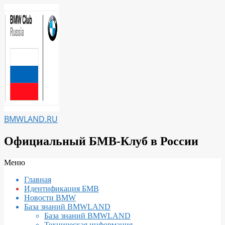
Перейти
к
содержимому
BMWLAND.RU
Официальный БМВ-Клуб в России
Вторичное
Меню
меню
Главная
навигации
Идентификация БМВ
Новости BMW
База знаний BMWLAND
База знаний BMWLAND
Техническая информация