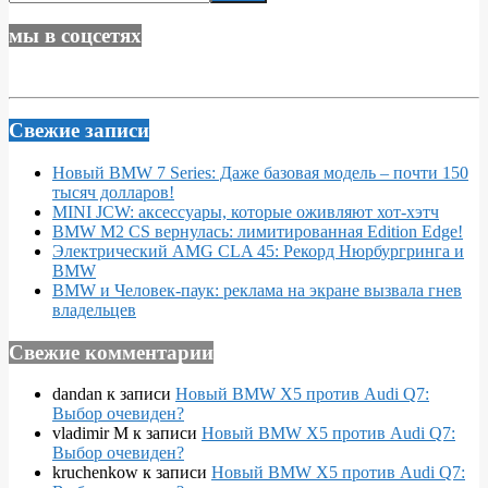
мы в соцсетях
Свежие записи
Новый BMW 7 Series: Даже базовая модель – почти 150
тысяч долларов!
MINI JCW: аксессуары, которые оживляют хот-хэтч
BMW M2 CS вернулась: лимитированная Edition Edge!
Электрический AMG CLA 45: Рекорд Нюрбургринга и
BMW
BMW и Человек-паук: реклама на экране вызвала гнев
владельцев
Свежие комментарии
dandan
к записи
Новый BMW X5 против Audi Q7:
Выбор очевиден?
vladimir M
к записи
Новый BMW X5 против Audi Q7:
Выбор очевиден?
kruchenkow
к записи
Новый BMW X5 против Audi Q7: