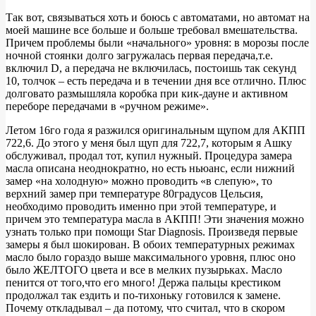
Так вот, связываться хоть и боюсь с автоматами, но автомат на
моей машине все больше и больше требовал вмешательства.
Причем проблемы были «начального» уровня: в морозы после
ночной стоянки долго загружалась первая передача,т.е.
включил D, а передача не включилась, постоишь так секунд
10, толчок – есть передача и в течении дня все отлично. Плюс
долговато размышляла коробка при кик-дауне и активном
переборе передачами в «ручном режиме».
Летом 16го года я разжился оригинальным щупом для АКПП
722,6. До этого у меня был щуп для 722,7, которым я Ашку
обслуживал, продал тот, купил нужный. Процедура замера
масла описана неоднократно, но есть ньюанс, если нижний
замер «на холодную» можно проводить «в слепую», то
верхний замер при температуре 80градусов Цельсия,
необходимо проводить именно при этой температуре, и
причем это температура масла в АКПП! Эти значения можно
узнать только при помощи Star Diagnosis. Произведя первые
замеры я был шокирован. В обоих температурных режимах
масло было гораздо выше максимального уровня, плюс оно
было ЖЕЛТОГО цвета и все в мелких пузырьках. Масло
пенится от того,что его много! Держа пальцы крестиком
продолжал так ездить и по-тихоньку готовился к замене.
Почему откладывал – да потому, что считал, что в скором