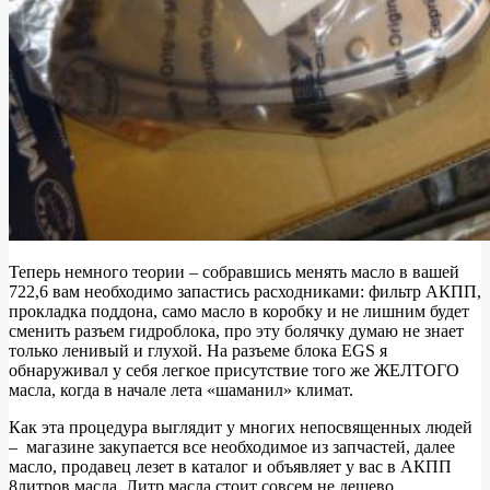
Теперь немного теории – собравшись менять масло в вашей
722,6 вам необходимо запастись расходниками: фильтр АКПП,
прокладка поддона, само масло в коробку и не лишним будет
сменить разъем гидроблока, про эту болячку думаю не знает
только ленивый и глухой. На разъеме блока EGS я
обнаруживал у себя легкое присутствие того же ЖЕЛТОГО
масла, когда в начале лета «шаманил» климат.
Как эта процедура выглядит у многих непосвященных людей
– магазине закупается все необходимое из запчастей, далее
масло, продавец лезет в каталог и объявляет у вас в АКПП
8литров масла. Литр масла стоит совсем не дешево,