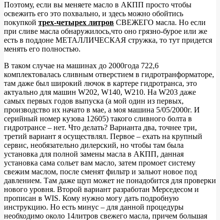
Поэтому, если вы меняете масло в АКПП просто чтобы
освежить его это похвально, и здесь можно обойтись
покупкой
трех-четырех литров
СВЕЖЕГО масла. Но если
при сливе масла обнаружилось,что оно грязно-бурое или же
есть в поддоне МЕТАЛЛИЧЕСКАЯ стружка, то тут придется
менять его полностью.
В таком случае на машинах до 2000года 722,6
комплектовалась сливным отверстием в гидротранформаторе,
там даже был широкий лючок в картере гидротранса, это
актуально для машин W202, W140, W210. На W203 даже
самых первых годов выпуска (а мой один из первых,
производство их начато в мае, а моя машина 5/05/2000г. И
серийный номер кузова 12605) такого сливного болта в
гидротрансе – нет. Что делать? Варианта два, точнее три,
третий вариант я осуществлял. Первое – ехать на крупный
сервис, необязательно дилерский, но чтобы там была
установка для полной замены масла в АКПП, данная
установка сама сольет вам масло, затем промоет систему
свежим маслом, после сменят фильтр и зальют новое под
давлением. Там даже щуп может не понадобится для проверки
нового уровня. Второй вариант разработан Мерседесом и
прописан в WIS. Кому нужно могу дать подробную
инструкцию. Но есть минус – для данной процедуры
необходимо около 14литров свежего масла, причем большая