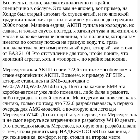
Все очень сложно, высокотехнологично и крайне
специфично в обслуге. Это вам не японец, вот пример, на
Хонде был старый автомат 4х ступенчатый, и по японской
традиции такие же агрегаты ставили чуть ли не до середины
2000х годов. Машина ездила, АКПП тупила на холодную, но
ездила, и только спустя полгода, я заглянул туда и выяснил,что
масла в коробке меньше половины, а та половина,которая там
имеется по составу похожа на грязную воду, т.к. грязь
попадала туда через измерительный щуп, который там стоял
от ВАЗ 2110! Это отступление для того, чтобы понять, что
японский агрегат, хоть и «топорен», но крайне вынослив.
Мерседесовская АКПП серии 722,6 это тоже «особнячок» в
стане европейских АКПП. Возьмем, к примеру ZF 5HP..,
которые ставились на БМВ-одногодки с
W202,W210,W203,W140 и т.д. Почти на каждой БМВ эта
коробка-автомат уже либо поменяна, либо была в ремонте,
либо подходит к своей кончине. Мерседесам же повезло, как я
считаю, только по тому, что 722,6 разрабатывалась, в первую
очередь для AMG-моделей, а во-вторую для легенды
Мерседеса W140. До сих пор бытует версия, что Мерседес так
и не смог вернуть все затраченные в разработку W140 деньги.
Это последняя модель Мерседеса, которую они разрабатывали
с тем, чтобы удивить мир НАДЕЖНОСТЬЮ их машины, а
уж тех.начинка, комфорт, и пр. стояли на втором месте.