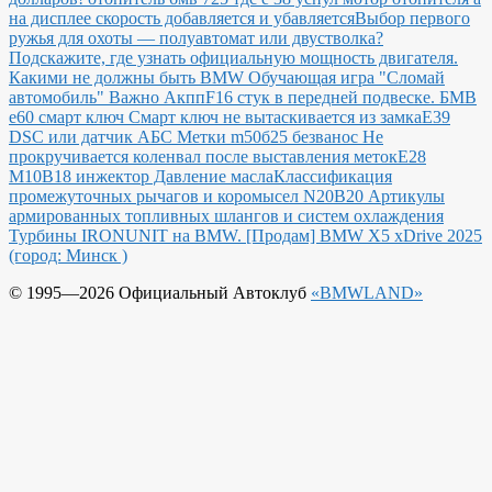
на дисплее скорость добавляется и убавляется
Выбор первого
ружья для охоты — полуавтомат или двустволка?
Подскажите, где узнать официальную мощность двигателя.
Какими не должны быть BMW
Обучающая игра "Сломай
автомобиль"
Важно Акпп
F16 стук в передней подвеске.
БМВ
е60 смарт ключ Смарт ключ не вытаскивается из замка
E39
DSC или датчик АБС
Метки m50б25 безванос Не
прокручивается коленвал после выставления меток
Е28
М10В18 инжектор Давление масла
Классификация
промежуточных рычагов и коромысел N20B20
Артикулы
армированных топливных шлангов и систем охлаждения
Турбины IRONUNIT на BMW.
[Продам] BMW X5 xDrive 2025
(город: Минск )
© 1995—2026 Официальный Автоклуб
«BMWLAND»