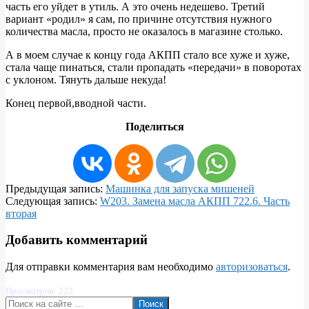
часть его уйдет в утиль. А это очень недешево. Третий
вариант «родил» я сам, по причине отсутствия нужного
количества масла, просто не оказалось в магазине столько.
А в моем случае к концу года АКПП стало все хуже и хуже,
стала чаще пинаться, стали пропадать «передачи» в поворотах
с уклоном. Тянуть дальше некуда!
Конец первой,вводной части.
Поделиться
2017-
Предыдущая запись:
Машинка для запуска мишеней
01-
Следующая запись:
W203. Замена масла АКПП 722.6. Часть
10
вторая
Добавить комментарий
Для отправки комментария вам необходимо
авторизоваться
.
Просмотров: 223
Поиск