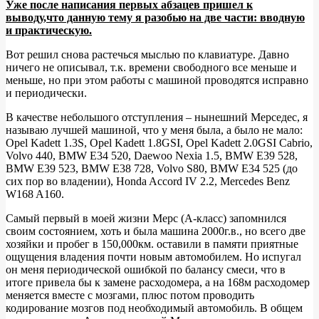
Уже после написания первых абзацев пришел к
выводу,что данную тему я разобью на две части: вводную
W203.
и практическую.
Замена
Вот решил снова растечься мыслью по клавиатуре. Давно
масла
ничего не описывал, т.к. времени свободного все меньше и
в
меньше, но при этом работы с машиной проводятся исправно
и периодически.
АКПП
722.6
В качестве небольшого отступления – нынешний Мерседес, я
называю лучшей машиной, что у меня была, а было не мало:
Opel Kadett 1.3S, Opel Kadett 1.8GSI, Opel Kadett 2.0GSI Cabrio,
Volvo 440, BMW E34 520, Daewoo Nexia 1.5, BMW E39 528,
BMW E39 523, BMW E38 728, Volvo S80, BMW E34 525 (до
сих пор во владении), Honda Accord IV 2.2, Mercedes Benz
W168 A160.
Самый первый в моей жизни Мерс (А-класс) запомнился
своим состоянием, хоть и была машина 2000г.в., но всего две
хозяйки и пробег в 150,000км. оставили в памяти приятные
ощущения владения почти новым автомобилем. Но испугал
он меня периодической ошибкой по балансу смеси, что в
итоге привела бы к замене расходомера, а на 168м расходомер
меняется вместе с мозгами, плюс потом проводить
кодирование мозгов под необходимый автомобиль. В общем