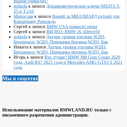
Выбор очевиден?
golgofa
к записи
Динамометрические ключи MXITA T-
25 и T-210
Мирослав
к записи
Bugatti за МИЛЛИАРД рублей для
Криштиану Рональдо
Сергей
к записи
BMW USA повысит цены
Сергей
к записи
ВИДЕО: BMW iX xDrive50
golgofa
к записи
Датчик уровня топлива W203,
Бензонасос W203, Перекачка бензина W203, Бак
Никита
к записи
Датчик уровня топлива W203,
Бензонасос W203, Перекачка бензина W203, Бак
Игорь
к записи
Кто лучше? BMW M8 Gran Coupe 2020
года, Audi RS7 2021 года и Mercedes-AMG GT63 S 2021
года
Мы в соцсетях
Использование материалов BMWLAND.RU только с
письменного разрешения администрации.