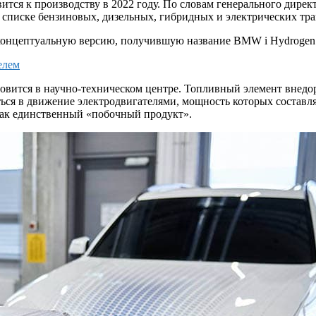
ся к производству в 2022 году. По словам генерального дирек
 списке бензиновых, дизельных, гибридных и электрических тр
концептуальную версию, получившую название BMW i Hydrogen 
елем
товится в научно-техническом центре. Топливный элемент вне
ться в движение электродвигателями, мощность которых составля
как единственный «побочный продукт».