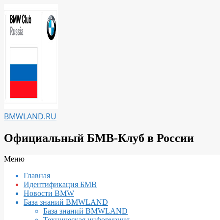
Перейти
к
содержимому
BMWLAND.RU
Официальный БМВ-Клуб в России
Вторичное
Меню
меню
Главная
навигации
Идентификация БМВ
Новости BMW
База знаний BMWLAND
База знаний BMWLAND
Техническая информация