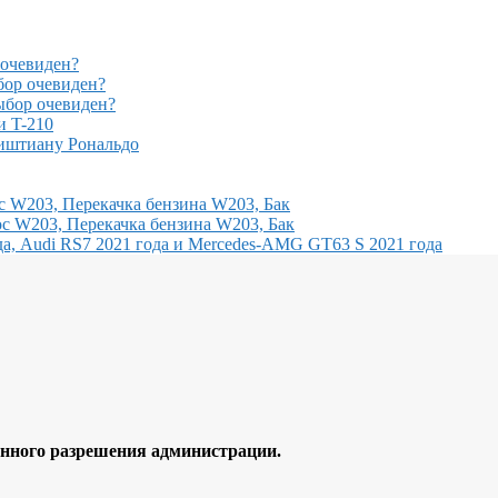
очевиден?
ор очевиден?
бор очевиден?
и T-210
иштиану Рональдо
с W203, Перекачка бензина W203, Бак
с W203, Перекачка бензина W203, Бак
, Audi RS7 2021 года и Mercedes-AMG GT63 S 2021 года
ного разрешения администрации.