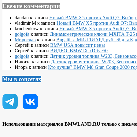
Свежие комментарии
dandan
к записи
Новый BMW X5 против Audi Q7: Выбор 
vladimir M
к записи
Новый BMW X5 против Audi Q7: Выб
kruchenkow
к записи
Новый BMW X5 против Audi Q7: Вы
golgofa
к записи
Динамометрические ключи MXITA T-25 
Мирослав
к записи
Bugatti за МИЛЛИАРД рублей для Кр
Сергей
к записи
BMW USA повысит цены
Сергей
к записи
ВИДЕО: BMW iX xDrive50
golgofa
к записи
Датчик уровня топлива W203, Бензонасо
Никита
к записи
Датчик уровня топлива W203, Бензонасо
Игорь
к записи
Кто лучше? BMW M8 Gran Coupe 2020 года
Мы в соцсетях
Использование материалов BMWLAND.RU только с письмен