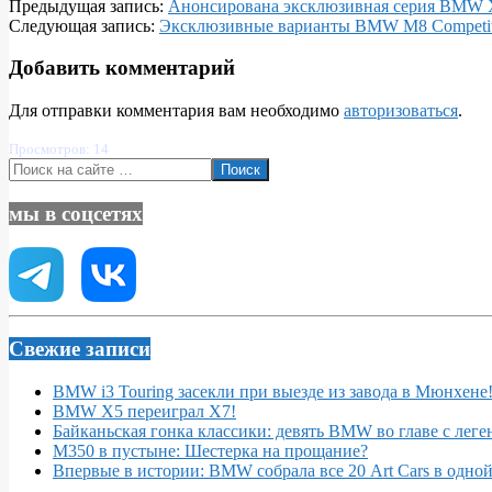
2020-
Предыдущая запись:
Анонсирована эксклюзивная серия BMW 
07-
Следующая запись:
Эксклюзивные варианты BMW M8 Competiti
25
Добавить комментарий
Для отправки комментария вам необходимо
авторизоваться
.
Просмотров: 14
Поиск
мы в соцсетях
Свежие записи
BMW i3 Touring засекли при выезде из завода в Мюнхене
BMW X5 переиграл X7!
Байканьская гонка классики: девять BMW во главе с леге
M350 в пустыне: Шестерка на прощание?
Впервые в истории: BMW собрала все 20 Art Cars в одно