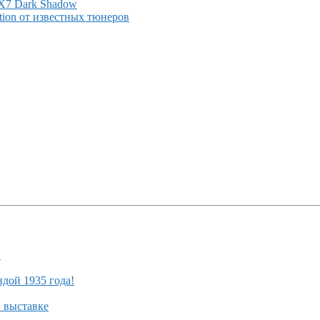
X7 Dark Shadow
on от известных тюнеров
!
ндой 1935 года!
й выставке