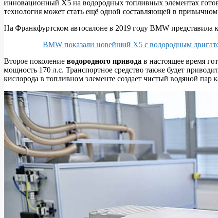
инновационный X5 на водородных топливных элементах готовит
BMW
технология может стать ещё одной составляющей в привычном
готовит
На Франкфуртском автосалоне в 2019 году BMW представила 
к
производству
BMW показали новейший X5 с водородным двигат
первый
Второе поколение
водородного привода
в настоящее время го
водородный
мощность 170 л.с. Транспортное средство также будет приводи
кислорода в топливном элементе создает чистый водяной пар 
X5