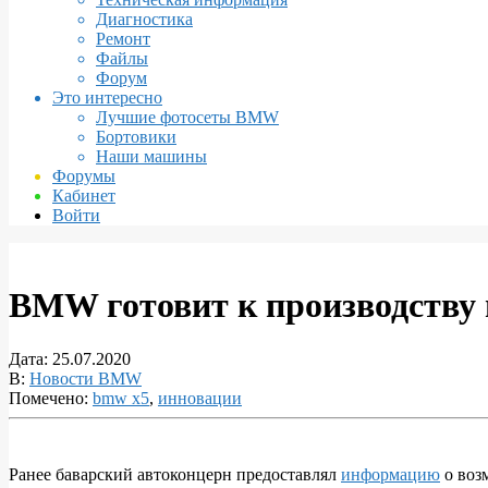
Диагностика
Ремонт
Файлы
Форум
Это интересно
Лучшие фотосеты BMW
Бортовики
Наши машины
Форумы
Кабинет
Войти
BMW готовит к производству
Дата:
25.07.2020
В:
Новости BMW
Помечено:
bmw x5
,
инновации
Ранее баварский автоконцерн предоставлял
информацию
о воз