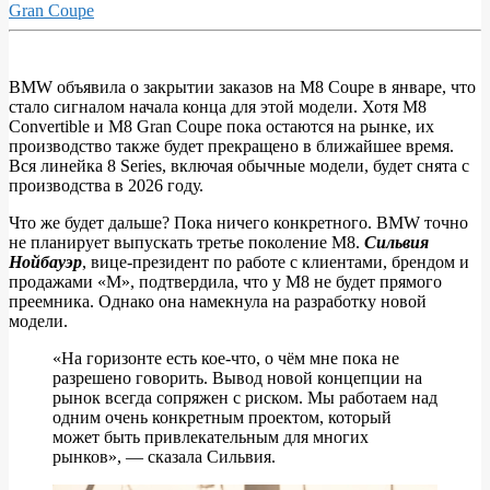
Gran Coupe
BMW объявила о закрытии заказов на M8 Coupe в январе, что
стало сигналом начала конца для этой модели. Хотя M8
BMW
Convertible и M8 Gran Coupe пока остаются на рынке, их
исключает
производство также будет прекращено в ближайшее время.
Вся линейка 8 Series, включая обычные модели, будет снята с
новый
производства в 2026 году.
M8,
Что же будет дальше? Пока ничего конкретного. BMW точно
но
не планирует выпускать третье поколение M8.
Сильвия
намекает
Нойбауэр
, вице-президент по работе с клиентами, брендом и
продажами «M», подтвердила, что у M8 не будет прямого
на
преемника. Однако она намекнула на разработку новой
другой
модели.
автомобиль
«На горизонте есть кое-что, о чём мне пока не
разрешено говорить. Вывод новой концепции на
рынок всегда сопряжен с риском. Мы работаем над
одним очень конкретным проектом, который
может быть привлекательным для многих
рынков», — сказала Сильвия.