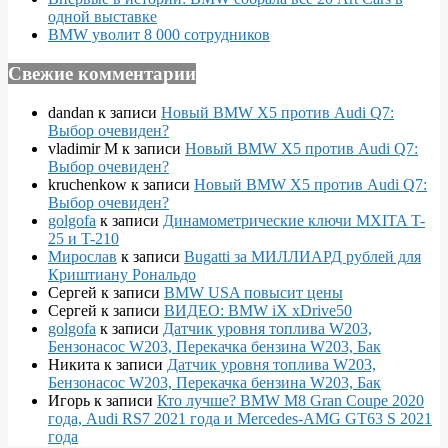
одной выставке
BMW уволит 8 000 сотрудников
Свежие комментарии
dandan
к записи
Новый BMW X5 против Audi Q7:
Выбор очевиден?
vladimir M
к записи
Новый BMW X5 против Audi Q7:
Выбор очевиден?
kruchenkow
к записи
Новый BMW X5 против Audi Q7:
Выбор очевиден?
golgofa
к записи
Динамометрические ключи MXITA T-
25 и T-210
Мирослав
к записи
Bugatti за МИЛЛИАРД рублей для
Криштиану Рональдо
Сергей
к записи
BMW USA повысит цены
Сергей
к записи
ВИДЕО: BMW iX xDrive50
golgofa
к записи
Датчик уровня топлива W203,
Бензонасос W203, Перекачка бензина W203, Бак
Никита
к записи
Датчик уровня топлива W203,
Бензонасос W203, Перекачка бензина W203, Бак
Игорь
к записи
Кто лучше? BMW M8 Gran Coupe 2020
года, Audi RS7 2021 года и Mercedes-AMG GT63 S 2021
года