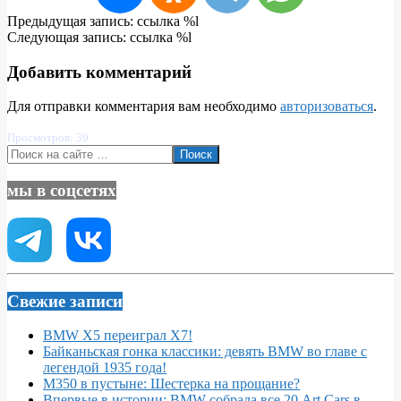
2025-
Предыдущая запись: ссылка %l
03-
Следующая запись: ссылка %l
24
Добавить комментарий
Для отправки комментария вам необходимо
авторизоваться
.
Просмотров: 39
Поиск
мы в соцсетях
Свежие записи
BMW X5 переиграл X7!
Байканьская гонка классики: девять BMW во главе с
легендой 1935 года!
M350 в пустыне: Шестерка на прощание?
Впервые в истории: BMW собрала все 20 Art Cars в