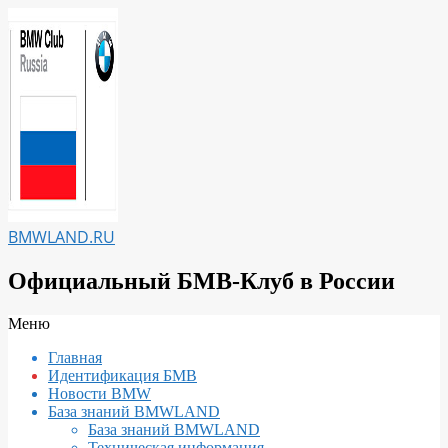
Перейти
к
содержимому
BMWLAND.RU
Официальный БМВ-Клуб в России
Вторичное
Меню
меню
Главная
навигации
Идентификация БМВ
Новости BMW
База знаний BMWLAND
База знаний BMWLAND
Техническая информация