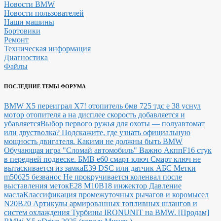
Новости BMW
Новости пользователей
Наши машины
Бортовики
Ремонт
Техническая информация
Диагностика
Файлы
ПОСЛЕДНИЕ ТЕМЫ ФОРУМА
BMW X5 переиграл X7!
отопитель бмв 725 тдс е 38 уснул
мотор отопителя а на дисплее скорость добавляется и
убавляется
Выбор первого ружья для охоты — полуавтомат
или двустволка?
Подскажите, где узнать официальную
мощность двигателя.
Какими не должны быть BMW
Обучающая игра "Сломай автомобиль"
Важно Акпп
F16 стук
в передней подвеске.
БМВ е60 смарт ключ Смарт ключ не
вытаскивается из замка
E39 DSC или датчик АБС
Метки
m50б25 безванос Не прокручивается коленвал после
выставления меток
Е28 М10В18 инжектор Давление
масла
Классификация промежуточных рычагов и коромысел
N20B20
Артикулы армированных топливных шлангов и
систем охлаждения
Турбины IRONUNIT на BMW.
[Продам]