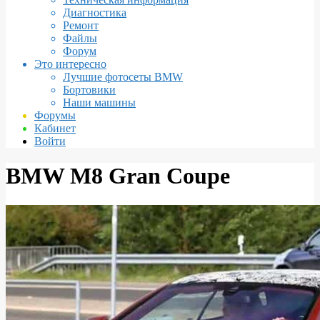
Диагностика
Ремонт
Файлы
Форум
Это интересно
Лучшие фотосеты BMW
Бортовики
Наши машины
Форумы
Кабинет
Войти
BMW M8 Gran Coupe