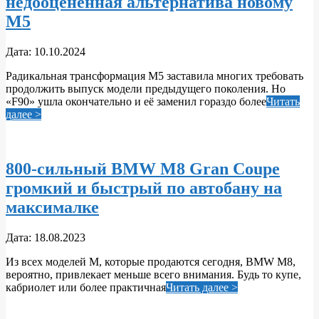
недооценённая альтернатива новому
M5
2024-
Дата:
10.10.2024
10-
Радикальная трансформация M5 заставила многих требовать
10
продолжить выпуск модели предыдущего поколения. Но
«F90» ушла окончательно и её заменил гораздо более
Читать
далее >
800-сильный BMW M8 Gran Coupe
громкий и быстрый по автобану на
максималке
2023-
Дата:
18.08.2023
08-
Из всех моделей M, которые продаются сегодня, BMW M8,
18
вероятно, привлекает меньше всего внимания. Будь то купе,
кабриолет или более практичная
Читать далее >