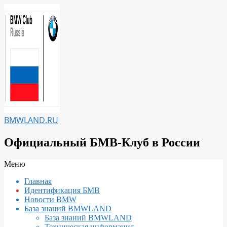
Перейти
к
содержимому
BMWLAND.RU
Официальный БМВ-Клуб в России
Вторичное
Меню
меню
Главная
навигации
Идентификация БМВ
Новости BMW
База знаний BMWLAND
База знаний BMWLAND
Техническая информация