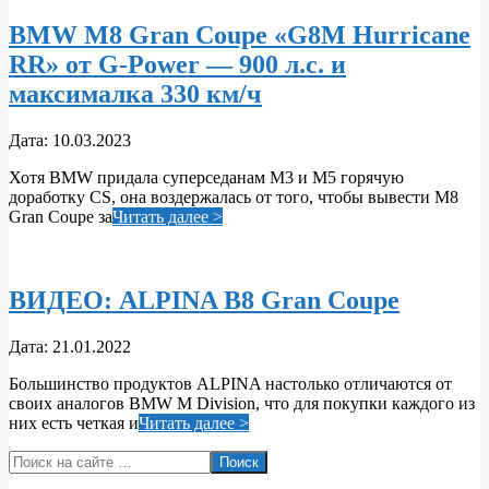
BMW M8 Gran Coupe «G8M Hurricane
RR» от G-Power — 900 л.с. и
максималка 330 км/ч
2023-
Дата:
10.03.2023
03-
Хотя BMW придала суперседанам M3 и M5 горячую
10
доработку CS, она воздержалась от того, чтобы вывести M8
Gran Coupe за
Читать далее >
ВИДЕО: ALPINA B8 Gran Coupe
2022-
Дата:
21.01.2022
01-
Большинство продуктов ALPINA настолько отличаются от
21
своих аналогов BMW M Division, что для покупки каждого из
них есть четкая и
Читать далее >
Поиск