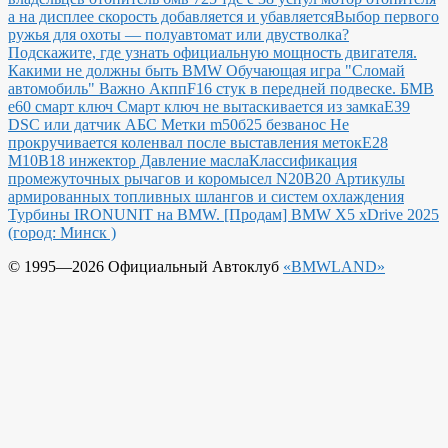
а на дисплее скорость добавляется и убавляется
Выбор первого
ружья для охоты — полуавтомат или двустволка?
Подскажите, где узнать официальную мощность двигателя.
Какими не должны быть BMW
Обучающая игра "Сломай
автомобиль"
Важно Акпп
F16 стук в передней подвеске.
БМВ
е60 смарт ключ Смарт ключ не вытаскивается из замка
E39
DSC или датчик АБС
Метки m50б25 безванос Не
прокручивается коленвал после выставления меток
Е28
М10В18 инжектор Давление масла
Классификация
промежуточных рычагов и коромысел N20B20
Артикулы
армированных топливных шлангов и систем охлаждения
Турбины IRONUNIT на BMW.
[Продам] BMW X5 xDrive 2025
(город: Минск )
© 1995—2026 Официальный Автоклуб
«BMWLAND»