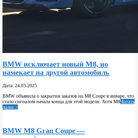
BMW исключает новый M8, но
намекает на другой автомобиль
2025-
Дата:
24.03.2025
03-
BMW объявила о закрытии заказов на M8 Coupe в январе, что
24
стало сигналом начала конца для этой модели. Хотя M8
Читать
далее >
BMW M8 Gran Coupe —