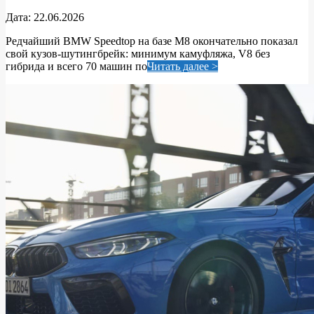
2026-
Дата:
22.06.2026
06-
Редчайший BMW Speedtop на базе M8 окончательно показал
22
свой кузов‑шутингбрейк: минимум камуфляжа, V8 без
гибрида и всего 70 машин по
Читать далее >