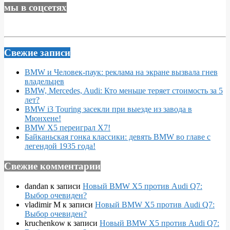
мы в соцсетях
Свежие записи
BMW и Человек-паук: реклама на экране вызвала гнев
владельцев
BMW, Mercedes, Audi: Кто меньше теряет стоимость за 5
лет?
BMW i3 Touring засекли при выезде из завода в
Мюнхене!
BMW X5 переиграл X7!
Байканьская гонка классики: девять BMW во главе с
легендой 1935 года!
Свежие комментарии
dandan
к записи
Новый BMW X5 против Audi Q7:
Выбор очевиден?
vladimir M
к записи
Новый BMW X5 против Audi Q7:
Выбор очевиден?
kruchenkow
к записи
Новый BMW X5 против Audi Q7: