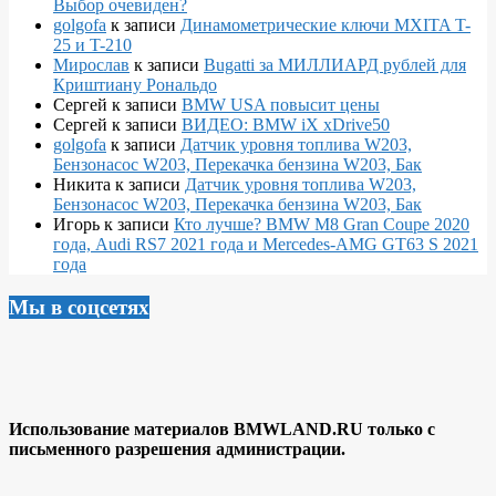
Выбор очевиден?
golgofa
к записи
Динамометрические ключи MXITA T-
25 и T-210
Мирослав
к записи
Bugatti за МИЛЛИАРД рублей для
Криштиану Рональдо
Сергей
к записи
BMW USA повысит цены
Сергей
к записи
ВИДЕО: BMW iX xDrive50
golgofa
к записи
Датчик уровня топлива W203,
Бензонасос W203, Перекачка бензина W203, Бак
Никита
к записи
Датчик уровня топлива W203,
Бензонасос W203, Перекачка бензина W203, Бак
Игорь
к записи
Кто лучше? BMW M8 Gran Coupe 2020
года, Audi RS7 2021 года и Mercedes-AMG GT63 S 2021
года
Мы в соцсетях
Использование материалов BMWLAND.RU только с
письменного разрешения администрации.