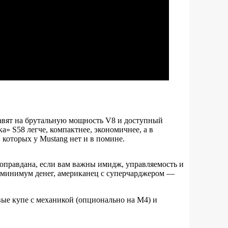
авят на брутальную мощность V8 и доступный
а» S58 легче, компактнее, экономичнее, а в
 которых у Mustang нет и в помине.
 оправдана, если вам важны имидж, управляемость и
а минимум денег, американец с суперчарджером —
вые купе с механикой (опционально на M4) и