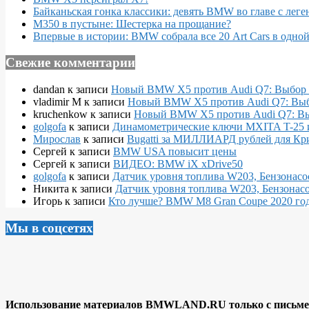
Байканьская гонка классики: девять BMW во главе с леге
M350 в пустыне: Шестерка на прощание?
Впервые в истории: BMW собрала все 20 Art Cars в одно
Свежие комментарии
dandan
к записи
Новый BMW X5 против Audi Q7: Выбор 
vladimir M
к записи
Новый BMW X5 против Audi Q7: Выб
kruchenkow
к записи
Новый BMW X5 против Audi Q7: Вы
golgofa
к записи
Динамометрические ключи MXITA T-25 
Мирослав
к записи
Bugatti за МИЛЛИАРД рублей для Кр
Сергей
к записи
BMW USA повысит цены
Сергей
к записи
ВИДЕО: BMW iX xDrive50
golgofa
к записи
Датчик уровня топлива W203, Бензонасо
Никита
к записи
Датчик уровня топлива W203, Бензонасо
Игорь
к записи
Кто лучше? BMW M8 Gran Coupe 2020 года
Мы в соцсетях
Использование материалов BMWLAND.RU только с письмен