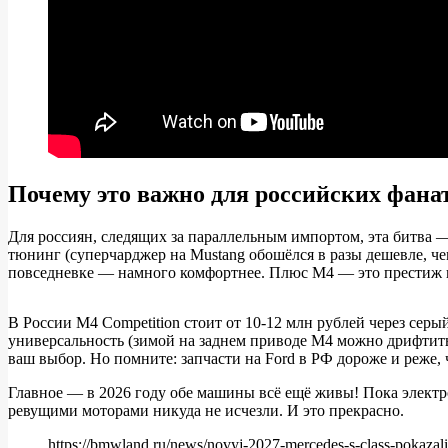
Почему это важно для российских фан
Для россиян, следящих за параллельным импортом, эта битва
тюнинг (суперчарджер на Mustang обошёлся в разы дешевле, ч
повседневке — намного комфортнее. Плюс M4 — это престиж и т
В России M4 Competition стоит от 10-12 млн рублей через сер
универсальность (зимой на заднем приводе M4 можно дрифтить
ваш выбор. Но помните: запчасти на Ford в РФ дороже и реже
Главное — в 2026 году обе машины всё ещё живы! Пока электр
ревущими моторами никуда не исчезли. И это прекрасно.
https://bmwland.ru/news/novyj-2027-mercedes-s‑class-pokazali-