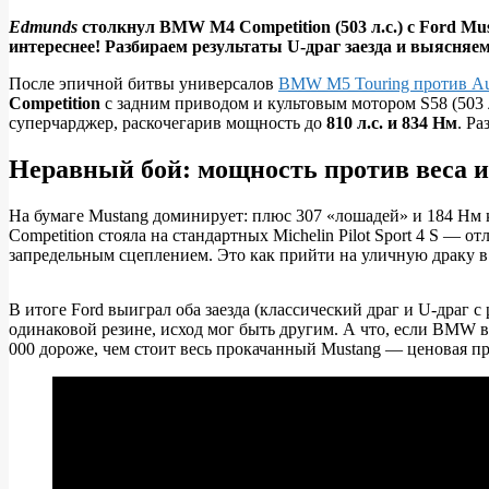
Edmunds
столкнул BMW M4 Competition (503 л.с.) с Ford Mus
интереснее! Разбираем результаты U-драг заезда и выясняем
BMW
M4
После эпичной битвы универсалов
BMW M5 Touring против Au
Competition
с задним приводом и культовым мотором S58 (503 
Competition
суперчарджер, раскочегарив мощность до
810 л.с. и 834 Нм
. Ра
против
Неравный бой: мощность против веса 
Ford
Mustang
На бумаге Mustang доминирует: плюс 307 «лошадей» и 184 Нм 
Dark
Competition стояла на стандартных Michelin Pilot Sport 4 S — о
Horse
запредельным сцеплением. Это как прийти на уличную драку в
с
В итоге Ford выиграл оба заезда (классический драг и U-драг 
810
одинаковой резине, исход мог быть другим. А что, если BMW
л.с.:
000 дороже, чем стоит весь прокачанный Mustang — ценовая п
драг-
битва
закончилась
неожиданно!