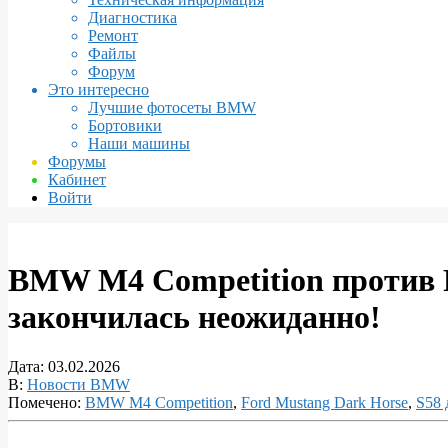
Диагностика
Ремонт
Файлы
Форум
Это интересно
Лучшие фотосеты BMW
Бортовики
Наши машины
Форумы
Кабинет
Войти
BMW M4 Competition против Fo
закончилась неожиданно!
Дата:
03.02.2026
В:
Новости BMW
Помечено:
BMW M4 Competition
,
Ford Mustang Dark Horse
,
S58 