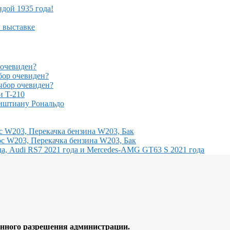
ндой 1935 года!
й выставке
очевиден?
ор очевиден?
бор очевиден?
и T-210
иштиану Рональдо
с W203, Перекачка бензина W203, Бак
с W203, Перекачка бензина W203, Бак
, Audi RS7 2021 года и Mercedes-AMG GT63 S 2021 года
ного разрешения администрации.