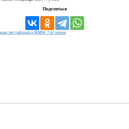
Поделиться
аньше рестайлинга BMW 7‑й серии
!