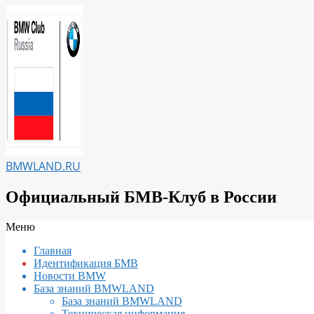
Перейти
к
содержимому
BMWLAND.RU
Официальный БМВ-Клуб в России
Вторичное
Меню
меню
Главная
навигации
Идентификация БМВ
Новости BMW
База знаний BMWLAND
База знаний BMWLAND
Техническая информация