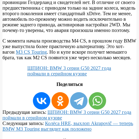
провинции Гелдерланд и свидетелей нет. В отличие от своего
предшественника с приводом только на задние колеса, модель
второго поколения имеет стандартный xDrive. Тем не менее,
автомобиль по-прежнему можно водить исключительно в
режиме заднего привода, активировав настройки 2WD. Мы
почему-то уверены, что авария произошла именно поэтому.
С момента начала производства M4 CS, в прошлом году BMW
уже выпустила более практичную альтернативу. Это хот-
вагон
M3 CS Touring
. Но и купе вскоре получит меньшего
брата, так как M2 CS появится уже через несколько месяцев.
ШПИОН: BMW 3 серии G50 2027 года
поймали в серийном кузове
Поделиться
2025-
Предыдущая запись:
ШПИОН: BMW 3 серии G50 2027 года
02-
поймали в серийном кузове
07
Следующая запись:
Колёса HRE, выхлоп Akrapovič — теперь
BMW M3 Touring выглядит как положено