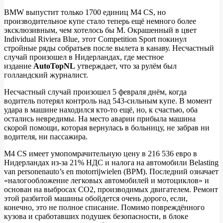
BMW выпустит только 1700 единиц M4 CS, но
производительное купе стало теперь ещё немного более
BMW
эксклюзивным, чем хотелось бы M. Окрашенный в цвет
M4
Individual Riviera Blue, этот Competition Sport покинул
стройные ряды собратьев после вылета в канаву. Несчастный
CS
случай произошел в Нидерландах, где местное
вылетел
издание
AutoTopNL
утверждает, что за рулём был
голландский журналист.
в
кювет
Несчастный случай произошел 5 февраля днём, когда
водитель потерял контроль над 543-сильным купе. В момент
удара в машине находился кто-то ещё, но, к счастью, оба
остались невредимы. На место аварии прибыла машина
скорой помощи, которая вернулась в больницу, не забрав ни
водителя, ни пассажира.
M4 CS имеет умопомрачительную цену в 216 536 евро в
Нидерландах из-за 21% НДС и налога на автомобили Belasting
van personenauto’s en motorrijwielen (BPM). Последний означает
«налогообложение легковых автомобилей и мотоциклов» и
основан на выбросах CO2, производимых двигателем. Ремонт
этой разбитой машины обойдется очень дорого, если,
конечно, это не полное списание. Помимо повреждённого
кузова и сработавших подушек безопасности, в блоке