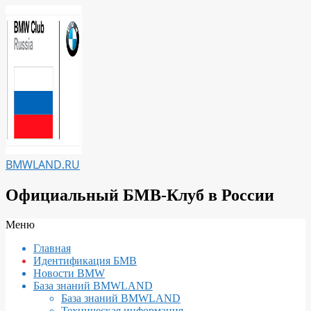
Перейти
к
содержимому
BMWLAND.RU
Официальный БМВ-Клуб в России
Вторичное
Меню
меню
Главная
навигации
Идентификация БМВ
Новости BMW
База знаний BMWLAND
База знаний BMWLAND
Техническая информация