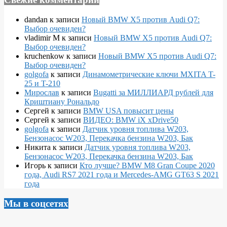
dandan
к записи
Новый BMW X5 против Audi Q7:
Выбор очевиден?
vladimir M
к записи
Новый BMW X5 против Audi Q7:
Выбор очевиден?
kruchenkow
к записи
Новый BMW X5 против Audi Q7:
Выбор очевиден?
golgofa
к записи
Динамометрические ключи MXITA T-
25 и T-210
Мирослав
к записи
Bugatti за МИЛЛИАРД рублей для
Криштиану Рональдо
Сергей
к записи
BMW USA повысит цены
Сергей
к записи
ВИДЕО: BMW iX xDrive50
golgofa
к записи
Датчик уровня топлива W203,
Бензонасос W203, Перекачка бензина W203, Бак
Никита
к записи
Датчик уровня топлива W203,
Бензонасос W203, Перекачка бензина W203, Бак
Игорь
к записи
Кто лучше? BMW M8 Gran Coupe 2020
года, Audi RS7 2021 года и Mercedes-AMG GT63 S 2021
года
Мы в соцсетях