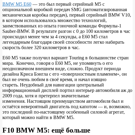
BMW M5 E60
— это был первый серийный M5 с
опциональной коробкой передач SMG (автоматизированная
механическая коробка передач), первый серийный BMW V10,
в котором использовалось множество технологий,
заимствованных из опыта гоночной команды Формулы-1
Sauber-BMW. В результате разгон с 0 до 100 километров в час
происходил менее чем за 4 секунды, а E60 M5 стал
легендарным благодаря своей способности легко набирать
скорость более 320 километров в час.
E60 M5 также получил вариант Touring в большинстве стран
мира. Конечно, говоря о E60 M5, не упомянуть о его
неоднозначном внешнем виде, сложно. Продукт периода
дизайна Криса Бэнгла с его «поверхностным пламенем», он
был не очень любим в своё время, и начал изящно
стареть. Неудобный для навигации центральный
информационный дисплей портил интерьер автомобиля аж до
2009 года, хотя и претерпел значительные
изменения. Настоящим преимуществом автомобиля был и
остаётся невероятный двигатель под капотом — и, возможно,
это последний по-настоящему особенный силовой агрегат,
который можно найти в BMW M5.
F10 BMW M5: ещё больше