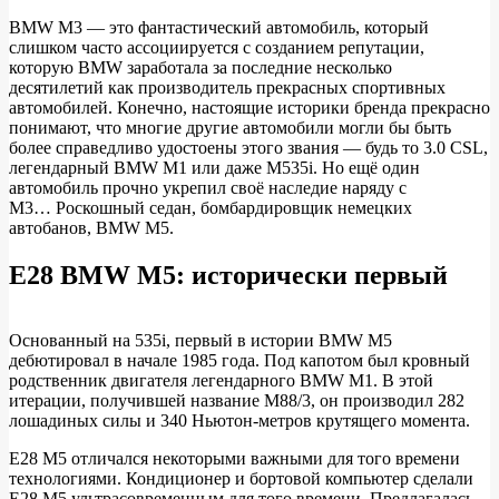
BMW M3 — это фантастический автомобиль, который
слишком часто ассоциируется с созданием репутации,
BMW
которую BMW заработала за последние несколько
M5:
десятилетий как производитель прекрасных спортивных
автомобилей. Конечно, настоящие историки бренда прекрасно
история
понимают, что многие другие автомобили могли бы быть
и
более справедливо удостоены этого звания — будь то 3.0 CSL,
легендарный BMW M1 или даже M535i. Но ещё один
эволюция
автомобиль прочно укрепил своё наследие наряду с
M3… Роскошный седан, бомбардировщик немецких
автобанов, BMW M5.
E28 BMW M5: исторически первый
Основанный на 535i, первый в истории BMW M5
дебютировал в начале 1985 года. Под капотом был кровный
родственник двигателя легендарного BMW M1. В этой
итерации, получившей название M88/3, он производил 282
лошадиных силы и 340 Ньютон-метров крутящего момента.
E28 M5 отличался некоторыми важными для того времени
технологиями. Кондиционер и бортовой компьютер сделали
Е28 М5 ультрасовременным для того времени. Предлагалась