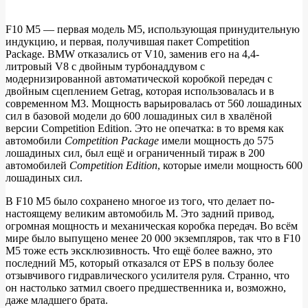
F10 M5 — первая модель M5, использующая принудительную
индукцию, и первая, получившая пакет Competition
Package. BMW отказались от V10, заменив его на 4,4-
литровый V8 с двойным турбонаддувом с
модернизированной автоматической коробкой передач с
двойным сцеплением Getrag, которая использовалась и в
современном M3. Мощность варьировалась от 560 лошадиных
сил в базовой модели до 600 лошадиных сил в хвалёной
версии Competition Edition. Это не опечатка: в то время как
автомобили
Competition Package
имели мощность до 575
лошадиных сил, был ещё и ограниченный тираж в 200
автомобилей
Competition Edition
, которые имели мощность 600
лошадиных сил.
В F10 M5 было сохранено многое из того, что делает по-
настоящему великим автомобиль М. Это задний привод,
огромная мощность и механическая коробка передач. Во всём
мире было выпущено менее 20 000 экземпляров, так что в F10
M5 тоже есть эксклюзивность. Что ещё более важно, это
последний M5, который отказался от EPS в пользу более
отзывчивого гидравлического усилителя руля. Странно, что
он настолько затмил своего предшественника и, возможно,
даже младшего брата.