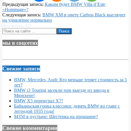
2023-
Предыдущая запись:
Каким будет BMW Villa d’Este
03-
«Hommage»?
20
Следующая запись:
BMW XM в цвете Carbon Black выглядит
на удивление нормально
Просмотров: 252
Поиск
мы в соцсетях
Свежие записи
BMW, Mercedes, Audi: Кто меньше теряет стоимость за 5
лет?
BMW i3 Touring засекли при выезде из завода в
Мюнхене!
BMW X5 переиграл X7!
Байканьская гонка классики: девять BMW во главе с
легендой 1935 года!
M350 в пустыне: Шестерка на прощание?
Свежие комментарии