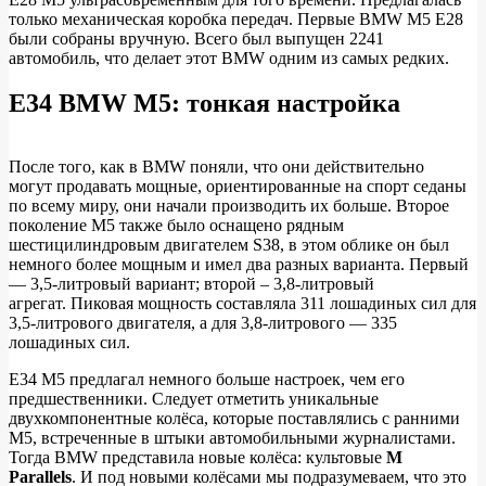
только механическая коробка передач. Первые BMW M5 E28
были собраны вручную. Всего был выпущен 2241
автомобиль, что делает этот BMW одним из самых редких.
E34 BMW M5: тонкая настройка
После того, как в BMW поняли, что они действительно
могут продавать мощные, ориентированные на спорт седаны
по всему миру, они начали производить их больше. Второе
поколение M5 также было оснащено рядным
шестицилиндровым двигателем S38, в этом облике он был
немного более мощным и имел два разных варианта. Первый
— 3,5-литровый вариант; второй – 3,8-литровый
агрегат. Пиковая мощность составляла 311 лошадиных сил для
3,5-литрового двигателя, а для 3,8-литрового — 335
лошадиных сил.
E34 M5 предлагал немного больше настроек, чем его
предшественники. Следует отметить уникальные
двухкомпонентные колёса, которые поставлялись с ранними
M5, встреченные в штыки автомобильными журналистами.
Тогда BMW представила новые колёса: культовые
M
Parallels
. И под новыми колёсами мы подразумеваем, что это