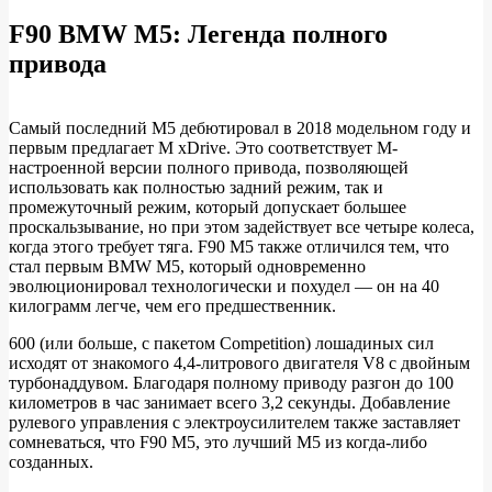
F90 BMW M5: Легенда полного
привода
Самый последний M5 дебютировал в 2018 модельном году и
первым предлагает M xDrive. Это соответствует M-
настроенной версии полного привода, позволяющей
использовать как полностью задний режим, так и
промежуточный режим, который допускает большее
проскальзывание, но при этом задействует все четыре колеса,
когда этого требует тяга. F90 M5 также отличился тем, что
стал первым BMW M5, который одновременно
эволюционировал технологически и похудел — он на 40
килограмм легче, чем его предшественник.
600 (или больше, с пакетом Competition) лошадиных сил
исходят от знакомого 4,4-литрового двигателя V8 с двойным
турбонаддувом. Благодаря полному приводу разгон до 100
километров в час занимает всего 3,2 секунды. Добавление
рулевого управления с электроусилителем также заставляет
сомневаться, что F90 M5, это лучший M5 из когда-либо
созданных.