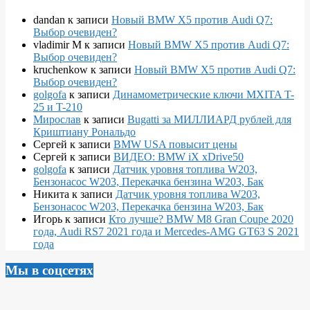
dandan
к записи
Новый BMW X5 против Audi Q7:
Выбор очевиден?
vladimir M
к записи
Новый BMW X5 против Audi Q7:
Выбор очевиден?
kruchenkow
к записи
Новый BMW X5 против Audi Q7:
Выбор очевиден?
golgofa
к записи
Динамометрические ключи MXITA T-
25 и T-210
Мирослав
к записи
Bugatti за МИЛЛИАРД рублей для
Криштиану Рональдо
Сергей
к записи
BMW USA повысит цены
Сергей
к записи
ВИДЕО: BMW iX xDrive50
golgofa
к записи
Датчик уровня топлива W203,
Бензонасос W203, Перекачка бензина W203, Бак
Никита
к записи
Датчик уровня топлива W203,
Бензонасос W203, Перекачка бензина W203, Бак
Игорь
к записи
Кто лучше? BMW M8 Gran Coupe 2020
года, Audi RS7 2021 года и Mercedes-AMG GT63 S 2021
года
Мы в соцсетях