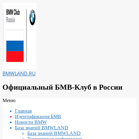
Перейти
к
содержимому
BMWLAND.RU
Официальный БМВ-Клуб в России
Вторичное
Меню
меню
Главная
навигации
Идентификация БМВ
Новости BMW
База знаний BMWLAND
База знаний BMWLAND
Техническая информация