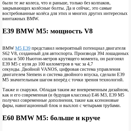
были те же колеса, что и раньше, только без колпаков,
закрывающих колёсные болты. Да и сейчас, это самые
востребованные колёса для этих и многих других интересных
винтажных BMW.
E39 BMW M5: мощность V8
BMW
M5 E39
представил невероятный потенциал двигателя
S62 V8, созданный для автоспорта. Производя 394 лошадиных
силы и 500 Ньютон-метров крутящего момента, он разгонял
E39 M5 с нуля до 100 километров в час за 4,7
секунды. Двойной VANOS, цифровая система управления
двигателем Siemens и система двойного впуска, сделали E39
M5 значительным шагом вперёд с точки зрения технологий.
Также и снаружи. Обладая таким же вневременным дизайном,
как и его современная (и будущая классика) E46 M3, E39 M5
получил современные дополнения, такие как ксеноновые
фары, навигационный блок и выхлоп с четырьмя трубами.
E60 BMW M5: больше и круче