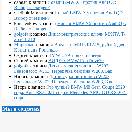
dandan
к записи
Новый BMW X5 против Audi Q7:
Выбор очевиден?
vladimir M
к записи
Новый BMW X5 против Audi Q7:
Выбор очевиден?
kruchenkow
к записи
Новый BMW X5 против Audi Q7:
Выбор очевиден?
golgofa
к записи
Динамометрические ключи MXITA T-
25 и T-210
Мирослав
к записи
Bugatti за МИЛЛИАРД рублей для
Криштиану Рональдо
Сергей
к записи
BMW USA повысит цены
Сергей
к записи
ВИДЕО: BMW iX xDrive50
golgofa
к записи
Датчик уровня топлива W203,
Бензонасос W203, Перекачка бензина W203, Бак
Никита
к записи
Датчик уровня топлива W203,
Бензонасос W203, Перекачка бензина W203, Бак
Игорь
к записи
Кто лучше? BMW M8 Gran Coupe 2020
года, Audi RS7 2021 года и Mercedes-AMG GT63 S 2021
года
Мы в соцсетях