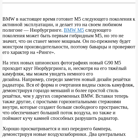
BMW в настоящее время готовит M5 следующего поколения к
активной эксплуатации, и делает это на своем любимом
ШПИОН:
полигоне — Нюрбургринге.
BMW M5
следующего
BMW
поколения может быть первым гибридным M5, но это не
значит, что он станет менее мощным. Он по-прежнему будет
M5
монстром производительности, поэтому баварцы и проверяют
G90
его характер на «Ринге».
накручивает
На этих новых шпионских фотографиях новый G90 M5
круги
проходит круг Нюрбургринга, и, несмотря на его тяжёлый
камуфляж, мы можем увидеть немного его
на
дизайна. Например, спереди заметен новый дизайн решётки
Нюрбургринге
радиатора. Вся её форма и очертания видны сквозь камуфляж,
демонстрируя гораздо меньший и более простой стиль
решётки, чем у других современных BMW. Вставки теперь
также другие, с простыми горизонтальными стержнями
внутри, которые создают больше свободного пространства,
что обеспечивает больший поток воздуха, но также и
поймают кучу камней способных разрушить радиатор.
Хорошо просматривается и низ переднего бампера,
демонстрируя новые воздухозаборники. Два центральных