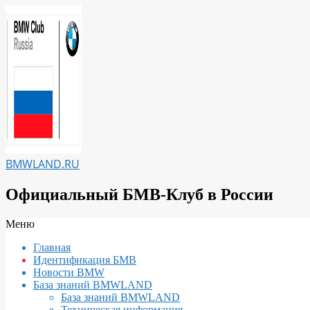
Перейти
к
содержимому
BMWLAND.RU
Официальный БМВ-Клуб в России
Вторичное
Меню
меню
Главная
навигации
Идентификация БМВ
Новости BMW
База знаний BMWLAND
База знаний BMWLAND
Техническая информация