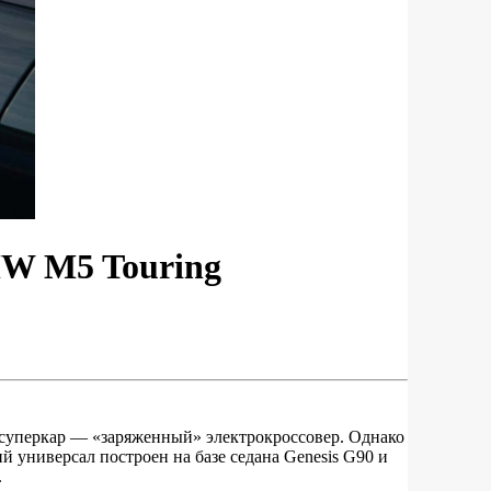
MW M5 Touring
 суперкар — «заряженный» электрокроссовер. Однако
й универсал построен на базе седана Genesis G90 и
.