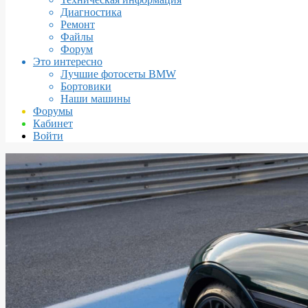
Диагностика
Ремонт
Файлы
Форум
Это интересно
Лучшие фотосеты BMW
Бортовики
Наши машины
Форумы
Кабинет
Войти