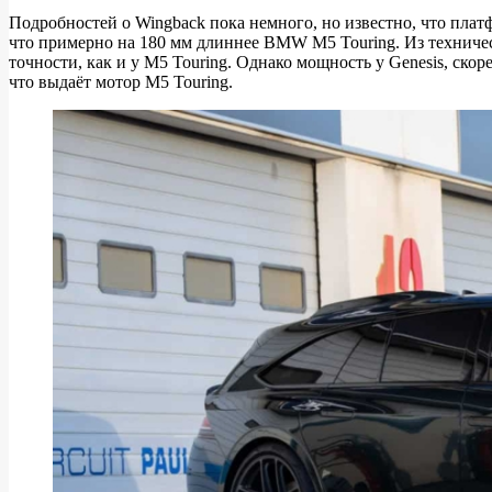
Wingback
Подробностей о Wingback пока немного, но известно, что платф
Wagon
что примерно на 180 мм длиннее BMW M5 Touring. Из техничес
неожиданно
точности, как и у M5 Touring. Однако мощность у Genesis, скор
что выдаёт мотор M5 Touring.
сильный
конкурент
BMW
M5
Touring