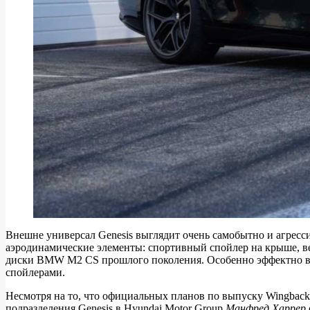
Внешне универсал Genesis выглядит очень самобытно и агресс
аэродинамические элементы: спортивный спойлер на крыше, в
диски BMW M2 CS прошлого поколения. Особенно эффектно в
спойлерами.
Несмотря на то, что официальных планов по выпуску Wingback 
подразделения Genesis в Hyundai Motor Group
Манфред Харрер