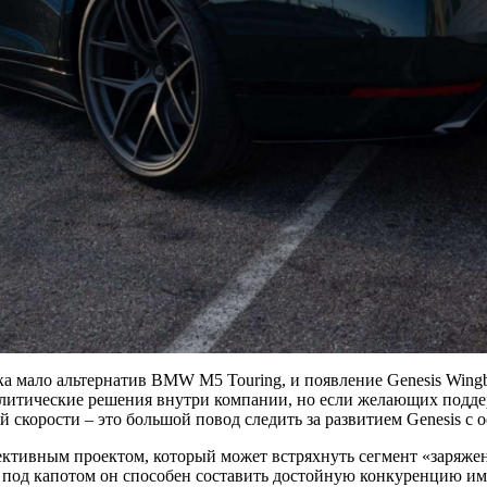
а мало альтернатив BMW M5 Touring, и появление Genesis Wing
олитические решения внутри компании, но если желающих поддер
 скорости – это большой повод следить за развитием Genesis с 
пективным проектом, который может встряхнуть сегмент «заряж
од капотом он способен составить достойную конкуренцию им