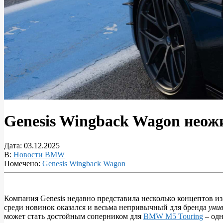
Genesis Wingback Wagon нео
Дата:
03.12.2025
В:
Новости BMW
Помечено:
Genesis Wingback Wagon
Компания Genesis недавно представила несколько концептов и
среди новинок оказался и весьма непривычный для бренда
унив
Genesis
может стать достойным соперником для
BMW M5 Touring
– одн