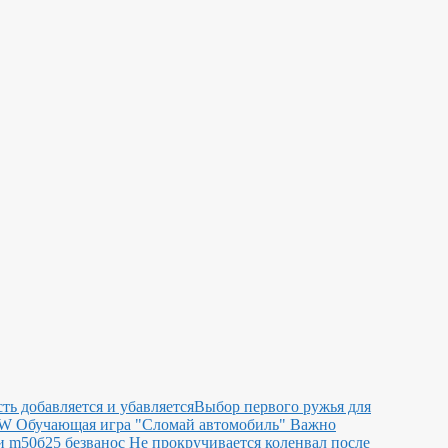
сть добавляется и убавляется
Выбор первого ружья для
MW
Обучающая игра "Сломай автомобиль"
Важно
 m50б25 безванос Не прокручивается коленвал после