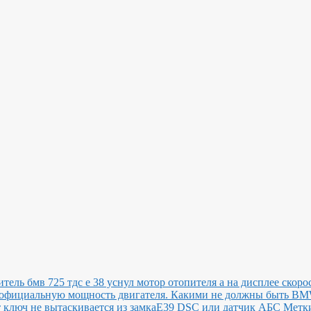
итель бмв 725 тдс е 38 уснул мотор отопителя а на дисплее скоро
ь официальную мощность двигателя.
Какими не должны быть B
ключ не вытаскивается из замка
E39 DSC или датчик АБС
Метки