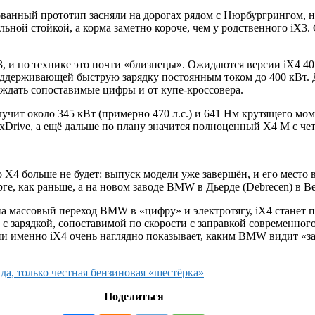
ванный прототип засняли на дорогах рядом с Нюрбургрингом, н
ьной стойкой, а корма заметно короче, чем у родственного iX3.
3, и по технике это почти «близнецы». Ожидаются версии iX4 40 
держивающей быструю зарядку постоянным током до 400 кВт. Для
 ждать сопоставимые цифры и от купе‑кроссовера.
чит около 345 кВт (примерно 470 л.с.) и 641 Нм крутящего моме
Drive, а ещё дальше по плану значится полноценный X4 M с че
X4 больше не будет: выпуск модели уже завершён, и его место 
ге, как раньше, а на новом заводе BMW в Дьерде (Debrecen) в В
на массовый переход BMW в «цифру» и электротягу, iX4 станет 
и с зарядкой, сопоставимой по скорости с заправкой современно
ции именно iX4 очень наглядно показывает, каким BMW видит «
а, только честная бензиновая «шестёрка»
Поделиться