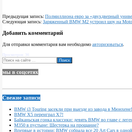
2026-
Предыдущая запись:
Полмиллиона евро за «двухдверный униве
06-
Следующая запись:
Заряженный BMW M2 устроил шоу на MotoG
23
Добавить комментарий
Для отправки комментария вам необходимо
авторизоваться
.
Просмотров: 36
Поиск
мы в соцсетях
Свежие записи
BMW i3 Touring засекли при выезде из завода в Мюнхене
BMW X5 переиграл X7!
Байканьская гонка классики: девять BMW во главе с леге
M350 в пустыне: Шестерка на прощание?
Впервые в истории: BMW собрала все 20 Art Cars в одно