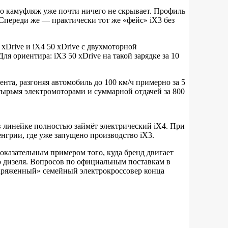
о камуфляж уже почти ничего не скрывает. Профиль
 Спереди же — практически тот же «фейс» iX3 без
xDrive и iX4 50 xDrive с двухмоторной
 ориентира: iX3 50 xDrive на такой зарядке за 10
нта, разгоняя автомобиль до 100 км/ч примерно за 5
тырьмя электромоторами и суммарной отдачей за 800
в линейке полностью займёт электрический iX4. При
енгрии, где уже запущено производство iX3.
показательным примером того, куда бренд двигает
го дизеля. Вопросов по официальным поставкам в
заряженный» семейный электрокроссовер конца