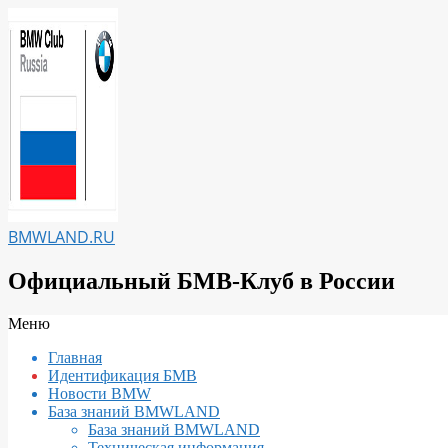
Перейти
к
содержимому
BMWLAND.RU
Официальный БМВ-Клуб в России
Вторичное
Меню
меню
Главная
навигации
Идентификация БМВ
Новости BMW
База знаний BMWLAND
База знаний BMWLAND
Техническая информация