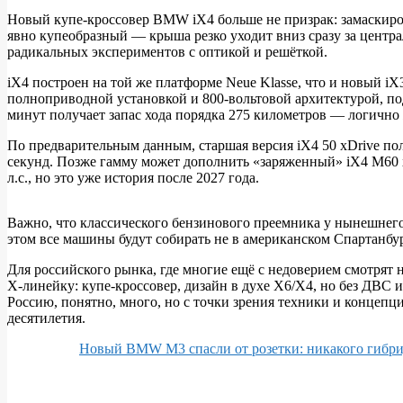
Купе‑кроссовер,
Новый купе‑кроссовер BMW iX4 больше не призрак: замаскиро
который
явно купеобразный — крыша резко уходит вниз сразу за централ
радикальных экспериментов с оптикой и решёткой.
отправит
X4
iX4 построен на той же платформе Neue Klasse, что и новый iX
полноприводной установкой и 800‑вольтовой архитектурой, под
на
минут получает запас хода порядка 275 километров — логично
пенсию
По предварительным данным, старшая версия iX4 50 xDrive полу
секунд. Позже гамму может дополнить «заряженный» iX4 M60 x
л.с., но это уже история после 2027 года.
Важно, что классического бензинового преемника у нынешнего 
этом все машины будут собирать не в американском Спартанбур
Для российского рынка, где многие ещё с недоверием смотрят 
X‑линейку: купе‑кроссовер, дизайн в духе X6/X4, но без ДВС 
Россию, понятно, много, но с точки зрения техники и концеп
десятилетия.
Новый BMW M3 спасли от розетки: никакого гибрид