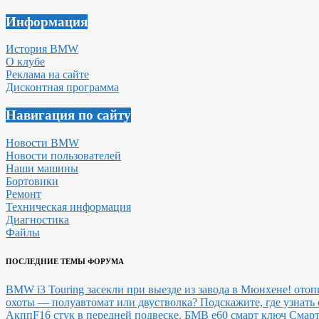
Информация
История BMW
О клубе
Реклама на сайте
Дисконтная программа
Навигация по сайту
Новости BMW
Новости пользователей
Наши машины
Бортовики
Ремонт
Техническая информация
Диагностика
Файлы
ПОСЛЕДНИЕ ТЕМЫ ФОРУМА
BMW i3 Touring засекли при выезде из завода в Мюнхене!
отоп
охоты — полуавтомат или двустволка?
Подскажите, где узнат
Акпп
F16 стук в передней подвеске.
БМВ е60 смарт ключ Смарт 