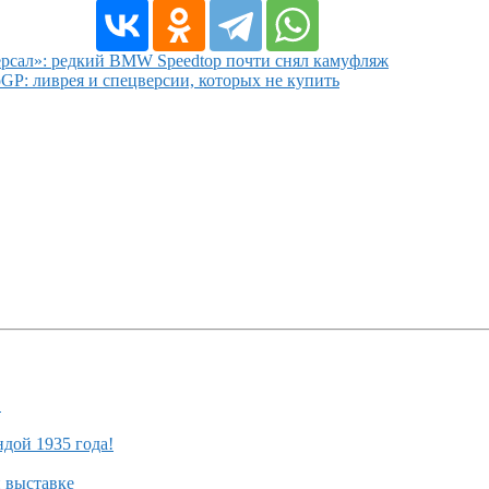
рсал»: редкий BMW Speedtop почти снял камуфляж
P: ливрея и спецверсии, которых не купить
!
ндой 1935 года!
й выставке