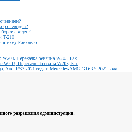
очевиден?
ор очевиден?
бор очевиден?
и T-210
иштиану Рональдо
с W203, Перекачка бензина W203, Бак
с W203, Перекачка бензина W203, Бак
, Audi RS7 2021 года и Mercedes-AMG GT63 S 2021 года
ного разрешения администрации.