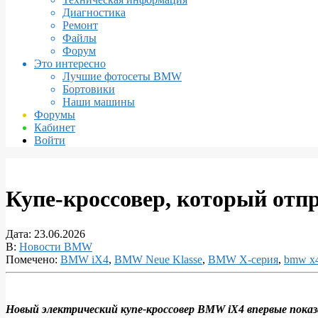
Диагностика
Ремонт
Файлы
Форум
Это интересно
Лучшие фотосеты BMW
Бортовики
Наши машины
Форумы
Кабинет
Войти
Купе‑кроссовер, который отп
Дата:
23.06.2026
В:
Новости BMW
Помечено:
BMW iX4
,
BMW Neue Klasse
,
BMW X-серия
,
bmw x
Новый электрический купе‑кроссовер BMW iX4 впервые показа