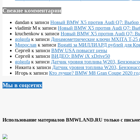
Свежие комментарии
dandan
к записи
Новый BMW X5 против Audi Q7: Выбор 
vladimir M
к записи
Новый BMW X5 против Audi Q7: Выб
kruchenkow
к записи
Новый BMW X5 против Audi Q7: Вы
golgofa
к записи
Динамометрические ключи MXITA T-25 
Мирослав
к записи
Bugatti за МИЛЛИАРД рублей для Кр
Сергей
к записи
BMW USA повысит цены
Сергей
к записи
ВИДЕО: BMW iX xDrive50
golgofa
к записи
Датчик уровня топлива W203, Бензонасо
Никита
к записи
Датчик уровня топлива W203, Бензонасо
Игорь
к записи
Кто лучше? BMW M8 Gran Coupe 2020 года
Мы в соцсетях
Использование материалов BMWLAND.RU только с письмен