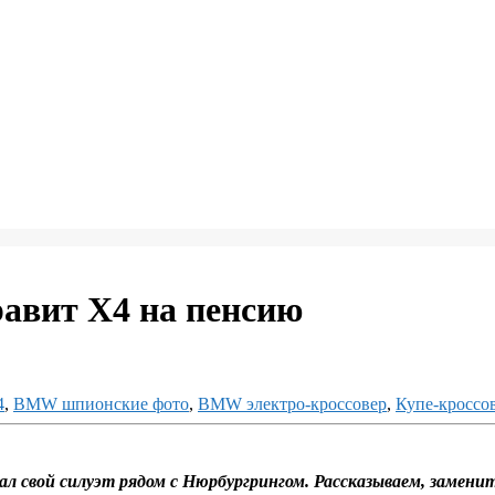
равит X4 на пенсию
4
,
BMW шпионские фото
,
BMW электро-кроссовер
,
Купе‑кросс
л свой силуэт рядом с Нюрбургрингом. Рассказываем, заменит 