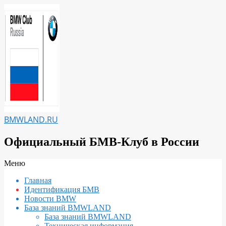
Перейти
к
содержимому
BMWLAND.RU
Официальный БМВ-Клуб в России
Вторичное
Меню
меню
Главная
навигации
Идентификация БМВ
Новости BMW
База знаний BMWLAND
База знаний BMWLAND
Техническая информация