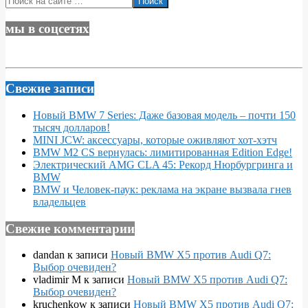
мы в соцсетях
Свежие записи
Новый BMW 7 Series: Даже базовая модель – почти 150
тысяч долларов!
MINI JCW: аксессуары, которые оживляют хот-хэтч
BMW M2 CS вернулась: лимитированная Edition Edge!
Электрический AMG CLA 45: Рекорд Нюрбургринга и
BMW
BMW и Человек-паук: реклама на экране вызвала гнев
владельцев
Свежие комментарии
dandan
к записи
Новый BMW X5 против Audi Q7:
Выбор очевиден?
vladimir M
к записи
Новый BMW X5 против Audi Q7:
Выбор очевиден?
kruchenkow
к записи
Новый BMW X5 против Audi Q7: