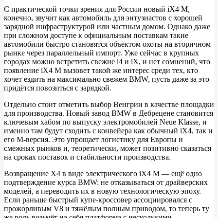
С практической точки зрения для России новый iX4 M,
конечно, звучит как автомобиль для энтузиастов с хорошей
зарядной инфраструктурой или частным домом. Однако даже
при сложном доступе к официальным поставкам такие
автомобили быстро становятся объектом охоты на вторичном
рынке через параллельный импорт. Уже сейчас в крупных
городах можно встретить свежие i4 и iX, и нет сомнений, что
появление iX4 M вызовет такой же интерес среди тех, кто
хочет ездить на максимально свежем BMW, пусть даже за это
придётся повозиться с зарядкой.
Отдельно стоит отметить выбор Венгрии в качестве площадки
для производства. Новый завод BMW в Дебрецене становится
ключевым хабом по выпуску электромобилей Neue Klasse, и
именно там будут сходить с конвейера как обычный iX4, так и
его М‑версия. Это упрощает логистику для Европы и
смежных рынков и, теоретически, может позитивно сказаться
на сроках поставок и стабильности производства.
Возвращение X4 в виде электрического iX4 M — ещё одно
подтверждение курса BMW: не отказываться от драйверских
моделей, а переводить их в новую технологическую эпоху.
Если раньше быстрый купе‑кроссовер ассоциировался с
прожорливым V8 и тяжёлым полным приводом, то теперь ту
же роль возьмёт на себя платформа с несколькими