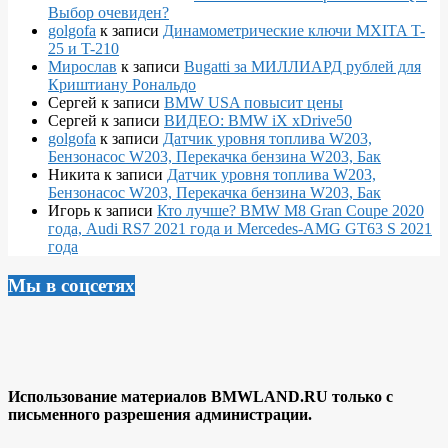
Выбор очевиден?
golgofa
к записи
Динамометрические ключи MXITA T-
25 и T-210
Мирослав
к записи
Bugatti за МИЛЛИАРД рублей для
Криштиану Рональдо
Сергей
к записи
BMW USA повысит цены
Сергей
к записи
ВИДЕО: BMW iX xDrive50
golgofa
к записи
Датчик уровня топлива W203,
Бензонасос W203, Перекачка бензина W203, Бак
Никита
к записи
Датчик уровня топлива W203,
Бензонасос W203, Перекачка бензина W203, Бак
Игорь
к записи
Кто лучше? BMW M8 Gran Coupe 2020
года, Audi RS7 2021 года и Mercedes-AMG GT63 S 2021
года
Мы в соцсетях
Использование материалов BMWLAND.RU только с
письменного разрешения администрации.