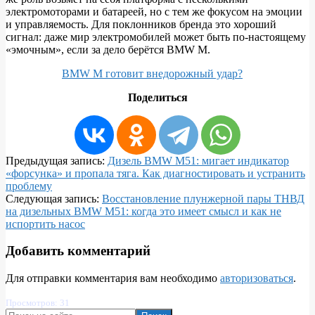
электромоторами и батареей, но с тем же фокусом на эмоции
и управляемость. Для поклонников бренда это хороший
сигнал: даже мир электромобилей может быть по‑настоящему
«эмочным», если за дело берётся BMW M.
BMW M готовит внедорожный удар?
Поделиться
2026-
Предыдущая запись:
Дизель BMW M51: мигает индикатор
02-
«форсунка» и пропала тяга. Как диагностировать и устранить
24
проблему
Следующая запись:
Восстановление плунжерной пары ТНВД
на дизельных BMW M51: когда это имеет смысл и как не
испортить насос
Добавить комментарий
Для отправки комментария вам необходимо
авторизоваться
.
Просмотров: 31
Поиск