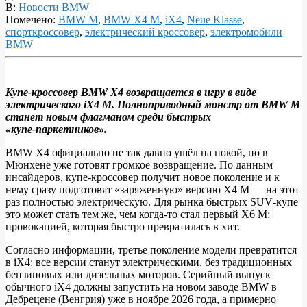
В:
Новости BMW
Помечено:
BMW M
,
BMW X4 M
,
iX4
,
Neue Klasse
,
спорткроссовер
,
электрический кроссовер
,
электромобили
BMW
Купе‑кроссовер BMW X4 возвращается в игру в виде
электрического iX4 M. Полноприводный монстр от BMW M
Новый
станет новым флагманом среди быстрых
электрический
«купе‑паркетников».
BMW
BMW X4 официально не так давно ушёл на покой, но в
X4
Мюнхене уже готовят громкое возвращение. По данным
инсайдеров, купе‑кроссовер получит новое поколение и к
M
нему сразу подготовят «заряженную» версию X4 M — на этот
готовится
раз полностью электрическую. Для рынка быстрых SUV‑купе
это может стать тем же, чем когда‑то стал первый X6 M:
стать
провокацией, которая быстро превратилась в хит.
кошмаром
Согласно информации, третье поколение модели превратится
для
в iX4: все версии станут электрическими, без традиционных
Mercedes
бензиновых или дизельных моторов. Серийный выпуск
обычного iX4 должны запустить на новом заводе BMW в
AMG
Дебрецене (Венгрия) уже в ноябре 2026 года, а примерно