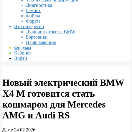
Диагностика
Ремонт
Файлы
Форум
Это интересно
Лучшие фотосеты BMW
Бортовики
Наши машины
Форумы
Кабинет
Войти
Новый электрический BMW
X4 M готовится стать
кошмаром для Mercedes
AMG и Audi RS
Дата:
24.02.2026