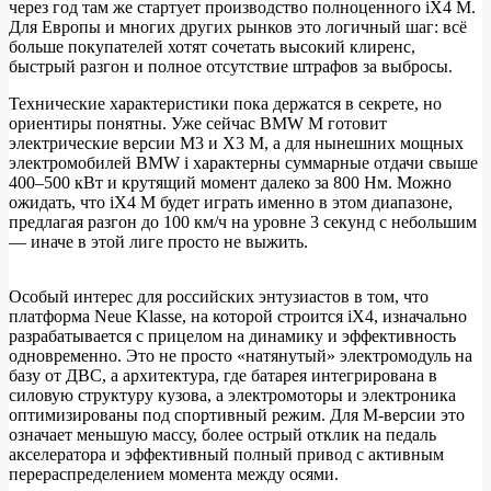
и
через год там же стартует производство полноценного iX4 M.
Для Европы и многих других рынков это логичный шаг: всё
Audi
больше покупателей хотят сочетать высокий клиренс,
RS
быстрый разгон и полное отсутствие штрафов за выбросы.
Технические характеристики пока держатся в секрете, но
ориентиры понятны. Уже сейчас BMW M готовит
электрические версии M3 и X3 M, а для нынешних мощных
электромобилей BMW i характерны суммарные отдачи свыше
400–500 кВт и крутящий момент далеко за 800 Нм. Можно
ожидать, что iX4 M будет играть именно в этом диапазоне,
предлагая разгон до 100 км/ч на уровне 3 секунд с небольшим
— иначе в этой лиге просто не выжить.
Особый интерес для российских энтузиастов в том, что
платформа Neue Klasse, на которой строится iX4, изначально
разрабатывается с прицелом на динамику и эффективность
одновременно. Это не просто «натянутый» электромодуль на
базу от ДВС, а архитектура, где батарея интегрирована в
силовую структуру кузова, а электромоторы и электроника
оптимизированы под спортивный режим. Для М‑версии это
означает меньшую массу, более острый отклик на педаль
акселератора и эффективный полный привод с активным
перераспределением момента между осями.