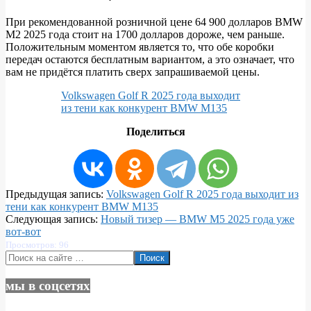
При рекомендованной розничной цене 64 900 долларов BMW
M2 2025 года стоит на 1700 долларов дороже, чем раньше.
Положительным моментом является то, что обе коробки
передач остаются бесплатным вариантом, а это означает, что
вам не придётся платить сверх запрашиваемой цены.
Volkswagen Golf R 2025 года выходит
из тени как конкурент BMW M135
Поделиться
2024-
Предыдущая запись:
Volkswagen Golf R 2025 года выходит из
06-
тени как конкурент BMW M135
13
Следующая запись:
Новый тизер — BMW M5 2025 года уже
вот-вот
Просмотров: 96
Поиск
мы в соцсетях