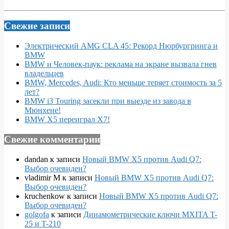
Свежие записи
Электрический AMG CLA 45: Рекорд Нюрбургринга и
BMW
BMW и Человек-паук: реклама на экране вызвала гнев
владельцев
BMW, Mercedes, Audi: Кто меньше теряет стоимость за 5
лет?
BMW i3 Touring засекли при выезде из завода в
Мюнхене!
BMW X5 переиграл X7!
Свежие комментарии
dandan
к записи
Новый BMW X5 против Audi Q7:
Выбор очевиден?
vladimir M
к записи
Новый BMW X5 против Audi Q7:
Выбор очевиден?
kruchenkow
к записи
Новый BMW X5 против Audi Q7:
Выбор очевиден?
golgofa
к записи
Динамометрические ключи MXITA T-
25 и T-210