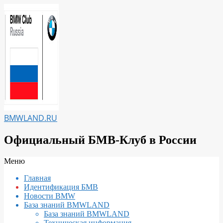
Перейти
к
содержимому
BMWLAND.RU
Официальный БМВ-Клуб в России
Вторичное
Меню
меню
Главная
навигации
Идентификация БМВ
Новости BMW
База знаний BMWLAND
База знаний BMWLAND
Техническая информация