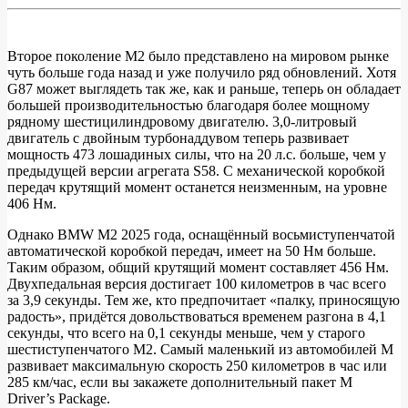
Второе поколение M2 было представлено на мировом рынке
чуть больше года назад и уже получило ряд обновлений. Хотя
Официально:
G87 может выглядеть так же, как и раньше, теперь он обладает
BMW
большей производительностью благодаря более мощному
рядному шестицилиндровому двигателю. 3,0-литровый
M2
двигатель с двойным турбонаддувом теперь развивает
2025
мощность 473 лошадиных силы, что на 20 л.с. больше, чем у
предыдущей версии агрегата S58. С механической коробкой
с
передач крутящий момент останется неизменным, на уровне
большей
406 Нм.
мощностью
Однако BMW M2 2025 года, оснащённый восьмиступенчатой ​​
и
автоматической коробкой передач, имеет на 50 Нм больше.
Таким образом, общий крутящий момент составляет 456 Нм.
новыми
Двухпедальная версия достигает 100 километров в час всего
цветами
за 3,9 секунды. Тем же, кто предпочитает «палку, приносящую
радость», придётся довольствоваться временем разгона в 4,1
секунды, что всего на 0,1 секунды меньше, чем у старого
шестиступенчатого M2. Самый маленький из автомобилей M
развивает максимальную скорость 250 километров в час или
285 км/час, если вы закажете дополнительный пакет M
Driver’s Package.