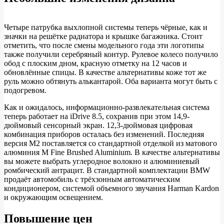
Четыре патрубка выхлопной системы теперь чёрные, как и
значки на решётке радиатора и крышке багажника. Стоит
отметить, что после смены модельного года эти логотипы
также получили серебряный контур. Рулевое колесо получило
обод с плоским дном, красную отметку на 12 часов и
обновлённые спицы. В качестве альтернативы коже тот же
руль можно обтянуть алькантарой. Оба варианта могут быть с
подогревом.
Как и ожидалось, информационно-развлекательная система
теперь работает на iDrive 8.5, сохранив при этом 14,9-
дюймовый сенсорный экран. 12,3-дюймовая цифровая
комбинация приборов осталась без изменений. Последняя
версия M2 поставляется со стандартной отделкой из матового
алюминия M Fine Brushed Aluminium. В качестве альтернативы
вы можете выбрать углеродное волокно и алюминиевый
ромбический антрацит. В стандартной комплектации BMW
продаёт автомобиль с трёхзонным автоматическим
кондиционером, системой объемного звучания Harman Kardon
и окружающим освещением.
Повышение цен