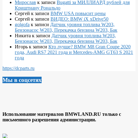
Мирослав
к записи
Bugatti за МИЛЛИАРД рублей для
Криштиану Рональдо
Сергей
к записи
BMW USA повысит цены
Сергей
к записи
ВИДЕО: BMW iX xDrive50
golgofa
к записи
Датчик уровня топлива W203,
Бензонасос W203, Перекачка бензина W203, Бак
Никита
к записи
Датчик уровня топлива W203,
Бензонасос W203, Перекачка бензина W203, Бак
Игорь
к записи
Кто лучше? BMW M8 Gran Coupe 2020
года, Audi RS7 2021 года и Mercedes-AMG GT63 S 2021
года
https://dcparts.ru
Мы в соцсетях
Использование материалов BMWLAND.RU только с
письменного разрешения администрации.