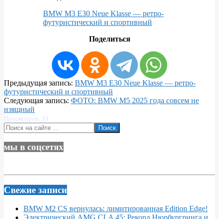
BMW M3 E30 Neue Klasse — ретро-
футуристический и спортивный
Поделиться
2024-
Предыдущая запись:
BMW M3 E30 Neue Klasse — ретро-
10-
футуристический и спортивный
29
Следующая запись:
ФОТО: BMW M5 2025 года совсем не
изящный
Просмотров: 33
Поиск
мы в соцсетях
Свежие записи
BMW M2 CS вернулась: лимитированная Edition Edge!
Электрический AMG CLA 45: Рекорд Нюрбургринга и