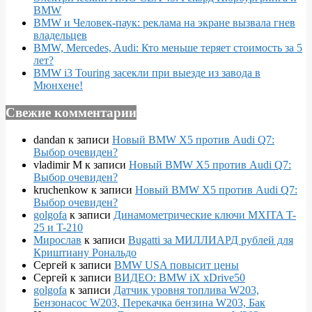
BMW
BMW и Человек-паук: реклама на экране вызвала гнев
владельцев
BMW, Mercedes, Audi: Кто меньше теряет стоимость за 5
лет?
BMW i3 Touring засекли при выезде из завода в
Мюнхене!
Свежие комментарии
dandan
к записи
Новый BMW X5 против Audi Q7:
Выбор очевиден?
vladimir M
к записи
Новый BMW X5 против Audi Q7:
Выбор очевиден?
kruchenkow
к записи
Новый BMW X5 против Audi Q7:
Выбор очевиден?
golgofa
к записи
Динамометрические ключи MXITA T-
25 и T-210
Мирослав
к записи
Bugatti за МИЛЛИАРД рублей для
Криштиану Рональдо
Сергей
к записи
BMW USA повысит цены
Сергей
к записи
ВИДЕО: BMW iX xDrive50
golgofa
к записи
Датчик уровня топлива W203,
Бензонасос W203, Перекачка бензина W203, Бак