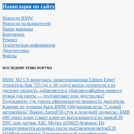
Навигация по сайту
Новости BMW
Новости пользователей
Наши машины
Бортовики
Ремонт
Техническая информация
Диагностика
Файлы
ПОСЛЕДНИЕ ТЕМЫ ФОРУМА
BMW M2 CS вернулась: лимитированная Edition Edge!
отопитель бмв 725 тдс е 38 уснул мотор отопителя а на
дисплее скорость добавляется и убавляется
Выбор первого
ружья для охоты — полуавтомат или двустволка?
Подскажите, где узнать официальную мощность двигателя.
Какими не должны быть BMW
Обучающая игра "Сломай
автомобиль"
Важно Акпп
F16 стук в передней подвеске.
БМВ
е60 смарт ключ Смарт ключ не вытаскивается из замка
E39
DSC или датчик АБС
Метки m50б25 безванос Не
прокручивается коленвал после выставления меток
Е28
М10В18 инжектор Давление масла
Классификация