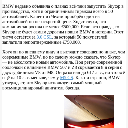
турне
BMW недавно объявила о планах всё-таки запустить Skytop в
производство, хотя и ограниченным тиражом всего в 50
автомобилей. Клиент из Чехии приобрёл один из
автомобилей по нераскрытой цене. Ходят слухи, что
компания запросила не менее €500,000. Если это правда, то
Skytop не будет самым дорогим новым BMW в истории. Этот
титул остаётся за
3.0 CSL
, за который 50 покупателей
заплатили неподтверждённые €750,000.
Хотя он по внешнему виду и выглядит совершенно иначе, чем
современные BMW, но по салону можно сказать, что Skytop
— не абсолютно новый автомобиль. Под ретро-современной
оболочкой с влиянием BMW 507 и Z8 скрывается 8-я серия с
двухтурбинным V8 от M8. Он разогнан до 617 л. с., но это всё
ещё на 10 л. с. меньше, чем у
M5 CS
. Как ни странно, BMW
утверждает, что Skytop использует самый мощный
восьмицилиндровый двигатель бренда.