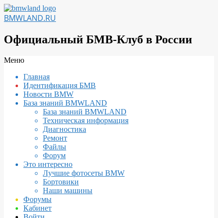
Перейти
к
BMWLAND.RU
содержимому
Официальный БМВ-Клуб в России
Вторичное
Меню
меню
Главная
навигации
Идентификация БМВ
Новости BMW
База знаний BMWLAND
База знаний BMWLAND
Техническая информация
Диагностика
Ремонт
Файлы
Форум
Это интересно
Лучшие фотосеты BMW
Бортовики
Наши машины
Форумы
Кабинет
Войти