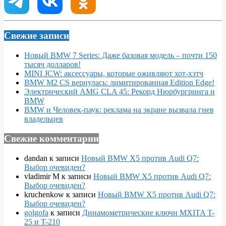
Свежие записи
Новый BMW 7 Series: Даже базовая модель – почти 150
тысяч долларов!
MINI JCW: аксессуары, которые оживляют хот-хэтч
BMW M2 CS вернулась: лимитированная Edition Edge!
Электрический AMG CLA 45: Рекорд Нюрбургринга и
BMW
BMW и Человек-паук: реклама на экране вызвала гнев
владельцев
Свежие комментарии
dandan
к записи
Новый BMW X5 против Audi Q7:
Выбор очевиден?
vladimir M
к записи
Новый BMW X5 против Audi Q7:
Выбор очевиден?
kruchenkow
к записи
Новый BMW X5 против Audi Q7:
Выбор очевиден?
golgofa
к записи
Динамометрические ключи MXITA T-
25 и T-210