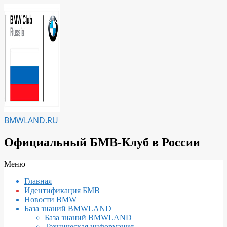
Перейти
к
содержимому
BMWLAND.RU
Официальный БМВ-Клуб в России
Вторичное
Меню
меню
Главная
навигации
Идентификация БМВ
Новости BMW
База знаний BMWLAND
База знаний BMWLAND
Техническая информация