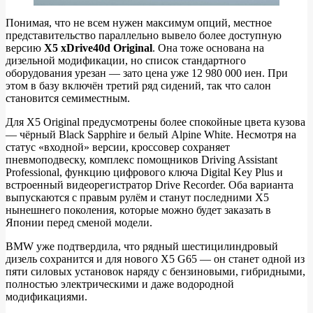
Понимая, что не всем нужен максимум опций, местное
представительство параллельно вывело более доступную
версию
X5 xDrive40d Original
. Она тоже основана на
дизельной модификации, но список стандартного
оборудования урезан — зато цена уже 12 980 000 иен. При
этом в базу включён третий ряд сидений, так что салон
становится семиместным.
Для X5 Original предусмотрены более спокойные цвета кузова
— чёрный Black Sapphire и белый Alpine White. Несмотря на
статус «входной» версии, кроссовер сохраняет
пневмоподвеску, комплекс помощников Driving Assistant
Professional, функцию цифрового ключа Digital Key Plus и
встроенный видеорегистратор Drive Recorder. Оба варианта
выпускаются с правым рулём и станут последними X5
нынешнего поколения, которые можно будет заказать в
Японии перед сменой модели.
BMW уже подтвердила, что рядный шестицилиндровый
дизель сохранится и для нового X5 G65 — он станет одной из
пяти силовых установок наряду с бензиновыми, гибридными,
полностью электрическими и даже водородной
модификациями.