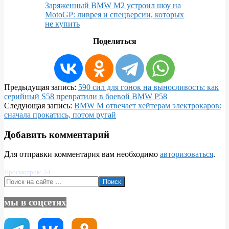
Заряженный BMW M2 устроил шоу на
MotoGP: ливрея и спецверсии, которых
не купить
Поделиться
2026-
Предыдущая запись:
590 сил для гонок на выносливость: как
06-
серийный S58 превратили в боевой BMW P58
26
Следующая запись:
BMW M отвечает хейтерам электрокаров:
сначала прокатись, потом ругай
Добавить комментарий
Для отправки комментария вам необходимо
авторизоваться
.
Просмотров: 34
Поиск
мы в соцсетях