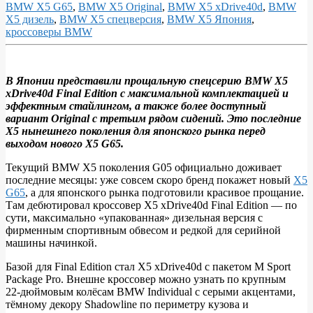
BMW X5 G65
,
BMW X5 Original
,
BMW X5 xDrive40d
,
BMW
X5 дизель
,
BMW X5 спецверсия
,
BMW X5 Япония
,
кроссоверы BMW
В Японии представили прощальную спецсерию BMW X5
xDrive40d Final Edition с максимальной комплектацией и
Прощальный
эффектным стайлингом, а также более доступный
BMW
вариант Original с третьим рядом сидений. Это последние
X5 нынешнего поколения для японского рынка перед
X5
выходом нового X5 G65.
для
Текущий BMW X5 поколения G05 официально доживает
Японии:
последние месяцы: уже совсем скоро бренд покажет новый
X5
спецверсия
G65
, а для японского рынка подготовили красивое прощание.
Там дебютировал кроссовер X5 xDrive40d Final Edition — по
Final
сути, максимально «упакованная» дизельная версия с
Edition
фирменным спортивным обвесом и редкой для серийной
машины начинкой.
Базой для Final Edition стал X5 xDrive40d с пакетом M Sport
Package Pro. Внешне кроссовер можно узнать по крупным
22‑дюймовым колёсам BMW Individual с серыми акцентами,
тёмному декору Shadowline по периметру кузова и