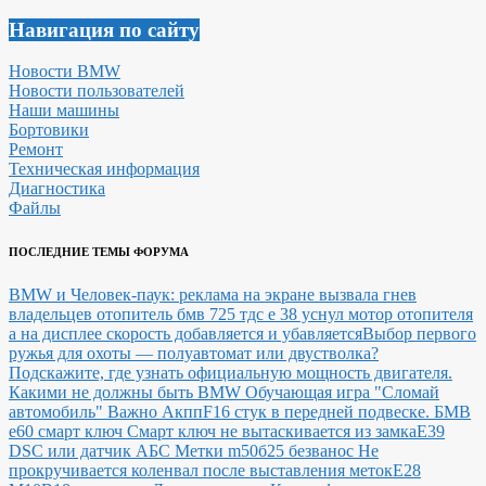
Навигация по сайту
Новости BMW
Новости пользователей
Наши машины
Бортовики
Ремонт
Техническая информация
Диагностика
Файлы
ПОСЛЕДНИЕ ТЕМЫ ФОРУМА
BMW и Человек-паук: реклама на экране вызвала гнев
владельцев
отопитель бмв 725 тдс е 38 уснул мотор отопителя
а на дисплее скорость добавляется и убавляется
Выбор первого
ружья для охоты — полуавтомат или двустволка?
Подскажите, где узнать официальную мощность двигателя.
Какими не должны быть BMW
Обучающая игра "Сломай
автомобиль"
Важно Акпп
F16 стук в передней подвеске.
БМВ
е60 смарт ключ Смарт ключ не вытаскивается из замка
E39
DSC или датчик АБС
Метки m50б25 безванос Не
прокручивается коленвал после выставления меток
Е28