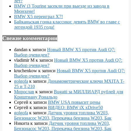
лет?
BMW i3 Touring засекли при выезде из завода в
Мюнхене!
BMW X5 переиграл X7!
Байканьская гонка классики: девять BMW во главе с
легендой 1935 года!
Свежие комментарии
dandan
к записи
Новый BMW X5 против Audi Q7:
Выбор очевиден?
vladimir M
к записи
Новый BMW X5 против Audi Q7:
Выбор очевиден?
kruchenkow
к записи
Новый BMW X5 против Audi Q7:
Выбор очевиден?
golgofa
к записи
Динамометрические ключи MXITA T-
25 и T-210
Мирослав
к записи
Bugatti за МИЛЛИАРД рублей для
Криштиану Рональдо
Сергей
к записи
BMW USA повысит цены
Сергей
к записи
ВИДЕО: BMW iX xDrive50
golgofa
к записи
Датчик уровня топлива W203,
Бензонасос W203, Перекачка бензина W203, Бак
Никита
к записи
Датчик уровня топлива W203,
Бензонасос W203, Перекачка бензина W203, Бак