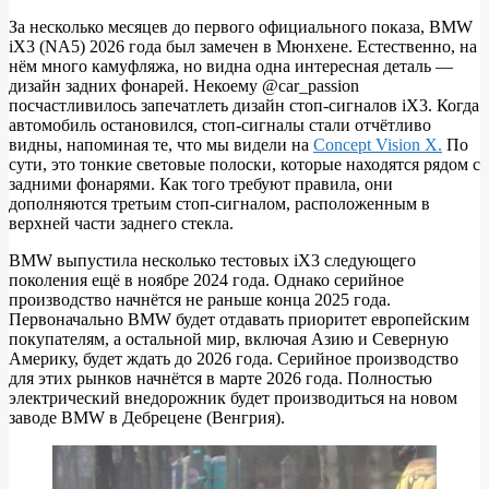
За несколько месяцев до первого официального показа, BMW
iX3 (NA5) 2026 года был замечен в Мюнхене. Естественно, на
ШПИОН:
нём много камуфляжа, но видна одна интересная деталь —
BMW
дизайн задних фонарей. Некоему @car_passion
посчастливилось запечатлеть дизайн стоп-сигналов iX3. Когда
iX3
автомобиль остановился, стоп-сигналы стали отчётливо
2026
видны, напоминая те, что мы видели на
Concept Vision X.
По
сути, это тонкие световые полоски, которые находятся рядом с
года
задними фонарями. Как того требуют правила, они
засекли
дополняются третьим стоп-сигналом, расположенным в
верхней части заднего стекла.
в
Мюнхене
BMW выпустила несколько тестовых iX3 следующего
поколения ещё в ноябре 2024 года. Однако серийное
производство начнётся не раньше конца 2025 года.
Первоначально BMW будет отдавать приоритет европейским
покупателям, а остальной мир, включая Азию и Северную
Америку, будет ждать до 2026 года. Серийное производство
для этих рынков начнётся в марте 2026 года. Полностью
электрический внедорожник будет производиться на новом
заводе BMW в Дебрецене (Венгрия).