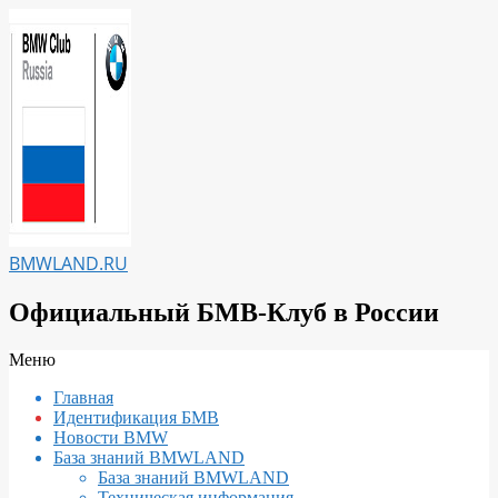
Перейти
к
содержимому
BMWLAND.RU
Официальный БМВ-Клуб в России
Вторичное
Меню
меню
Главная
навигации
Идентификация БМВ
Новости BMW
База знаний BMWLAND
База знаний BMWLAND
Техническая информация