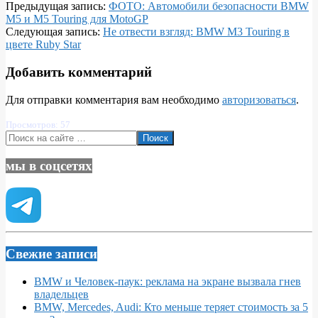
2025-
Предыдущая запись:
ФОТО: Автомобили безопасности BMW
02-
M5 и M5 Touring для MotoGP
12
Следующая запись:
Не отвести взгляд: BMW M3 Touring в
цвете Ruby Star
Добавить комментарий
Для отправки комментария вам необходимо
авторизоваться
.
Просмотров: 57
Поиск
мы в соцсетях
Свежие записи
BMW и Человек-паук: реклама на экране вызвала гнев
владельцев
BMW, Mercedes, Audi: Кто меньше теряет стоимость за 5