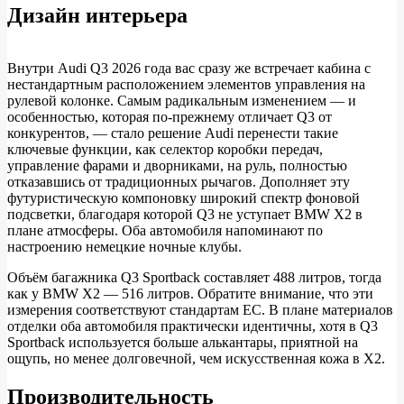
Дизайн интерьера
Внутри Audi Q3 2026 года вас сразу же встречает кабина с
нестандартным расположением элементов управления на
рулевой колонке. Самым радикальным изменением — и
особенностью, которая по-прежнему отличает Q3 от
конкурентов, — стало решение Audi перенести такие
ключевые функции, как селектор коробки передач,
управление фарами и дворниками, на руль, полностью
отказавшись от традиционных рычагов. Дополняет эту
футуристическую компоновку широкий спектр фоновой
подсветки, благодаря которой Q3 не уступает BMW X2 в
плане атмосферы. Оба автомобиля напоминают по
настроению немецкие ночные клубы.
Объём багажника Q3 Sportback составляет 488 литров, тогда
как у BMW X2 — 516 литров. Обратите внимание, что эти
измерения соответствуют стандартам ЕС. В плане материалов
отделки оба автомобиля практически идентичны, хотя в Q3
Sportback используется больше алькантары, приятной на
ощупь, но менее долговечной, чем искусственная кожа в X2.
Производительность