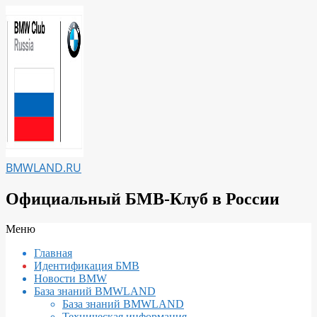
Перейти
к
содержимому
BMWLAND.RU
Официальный БМВ-Клуб в России
Вторичное
Меню
меню
Главная
навигации
Идентификация БМВ
Новости BMW
База знаний BMWLAND
База знаний BMWLAND
Техническая информация