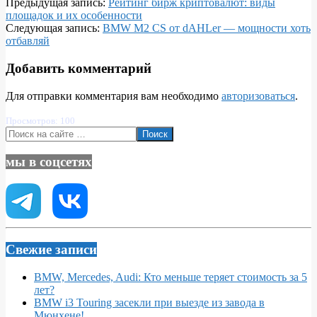
2025-
Предыдущая запись:
Рейтинг бирж криптовалют: виды
08-
площадок и их особенности
28
Следующая запись:
BMW M2 CS от dAHLer — мощности хоть
отбавляй
Добавить комментарий
Для отправки комментария вам необходимо
авторизоваться
.
Просмотров: 100
Поиск
мы в соцсетях
Свежие записи
BMW, Mercedes, Audi: Кто меньше теряет стоимость за 5
лет?
BMW i3 Touring засекли при выезде из завода в
Мюнхене!