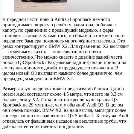
В передней части новый Audi Q3 Sportback немного
приподнимает широкую решётку радиатора, поближе к
капоту, по сравнению с предыдущей моделью, а фары
становятся тоньше. Кроме того, по бокам и в нижней части
переднего бампера появилось много чёрного пластика. Это
резко контрастирует с BMW X2. Для сравнения: X2 выглядит
— осмелимся сказать — консервативно и почти
величественно. Что можно сказать о дизайне задней части
нового Q3 Sportback? Раздельные задние фонари пришли на
смену лаконичному дизайну предыдущего поколения. В
целом новый Q3 выглядит намного более динамично, чем
предыдущая модель или BMW X2.
Размеры двух внедорожников предсказуемо близки. Длина
новой Audi составляет около 4,5 метра, что всего на 3,3 см
больше, чем у X2. Из-за покатой крыши купе крыша Q3
Sportback на 29 мм ниже, чем у обычной Audi Q3. В целом
они очень похожи. BMW X2, на наш взгляд, выглядит более
консервативно по сравнению с Q3 Sportback. К тому же Audi
отказалась от фальшивых насадок на выхлопные трубы, что
добавляет ей естественности в дизайне.