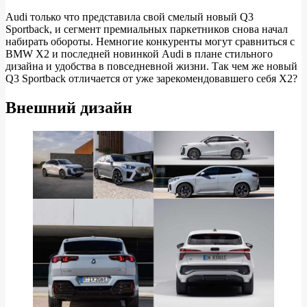
Audi только что представила свой смелый новый Q3
Sportback, и сегмент премиальных паркетников снова начал
СРАВНЕНИЕ:
набирать обороты. Немногие конкуренты могут сравниться с
X2
BMW X2 и последней новинкой Audi в плане стильного
дизайна и удобства в повседневной жизни. Так чем же новый
Audi
Q3 Sportback отличается от уже зарекомендовавшего себя X2?
Q3
Sportback
Внешний дизайн
против
BMW
X2