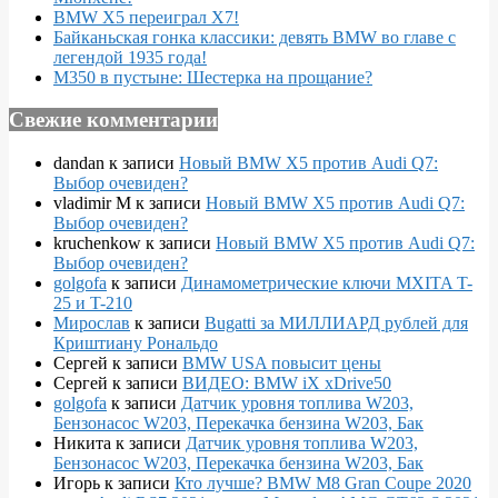
BMW X5 переиграл X7!
Байканьская гонка классики: девять BMW во главе с
легендой 1935 года!
M350 в пустыне: Шестерка на прощание?
Свежие комментарии
dandan
к записи
Новый BMW X5 против Audi Q7:
Выбор очевиден?
vladimir M
к записи
Новый BMW X5 против Audi Q7:
Выбор очевиден?
kruchenkow
к записи
Новый BMW X5 против Audi Q7:
Выбор очевиден?
golgofa
к записи
Динамометрические ключи MXITA T-
25 и T-210
Мирослав
к записи
Bugatti за МИЛЛИАРД рублей для
Криштиану Рональдо
Сергей
к записи
BMW USA повысит цены
Сергей
к записи
ВИДЕО: BMW iX xDrive50
golgofa
к записи
Датчик уровня топлива W203,
Бензонасос W203, Перекачка бензина W203, Бак
Никита
к записи
Датчик уровня топлива W203,
Бензонасос W203, Перекачка бензина W203, Бак
Игорь
к записи
Кто лучше? BMW M8 Gran Coupe 2020