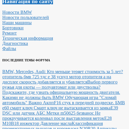
Навигация по сайту
Новости BMW
Новости пользователей
Наши машины
Бортовики
Ремонт
Техническая информация
Диагностика
Файлы
ПОСЛЕДНИЕ ТЕМЫ ФОРУМА
BMW, Mercedes, Audi: Кто меньше теряет стоимость за 5 лет?
отопитель бмв 725 тдс е 38 уснул мотор отопителя а на
дисплее скорость добавляется и убавляется
Выбор первого
ружья для охоты — полуавтомат или двустволка?
Подскажите, где узнать официальную мощность двигателя.
Какими не должны быть BMW
Обучающая игра "Сломай
автомобиль"
Важно Акпп
F16 стук в передней подвеске.
БМВ
е60 смарт ключ Смарт ключ не вытаскивается из замка
E39
DSC или датчик АБС
Метки m50б25 безванос Не
прокручивается коленвал после выставления меток
Е28
М10В18 инжектор Давление масла
Классификация
промежуточных рычагов и коромысел N20B20
Артикулы