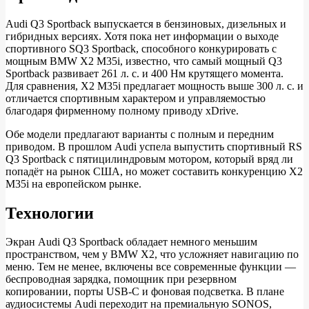
Audi Q3 Sportback выпускается в бензиновых, дизельных и
гибридных версиях. Хотя пока нет информации о выходе
спортивного SQ3 Sportback, способного конкурировать с
мощным BMW X2 M35i, известно, что самый мощный Q3
Sportback развивает 261 л. с. и 400 Нм крутящего момента.
Для сравнения, X2 M35i предлагает мощность выше 300 л. с. и
отличается спортивным характером и управляемостью
благодаря фирменному полному приводу xDrive.
Обе модели предлагают варианты с полным и передним
приводом. В прошлом Audi успела выпустить спортивный RS
Q3 Sportback с пятицилиндровым мотором, который вряд ли
попадёт на рынок США, но может составить конкуренцию X2
M35i на европейском рынке.
Технологии
Экран Audi Q3 Sportback обладает немного меньшим
пространством, чем у BMW X2, что усложняет навигацию по
меню. Тем не менее, включены все современные функции —
беспроводная зарядка, помощник при резервном
копировании, порты USB-C и фоновая подсветка. В плане
аудиосистемы Audi переходит на премиальную SONOS,