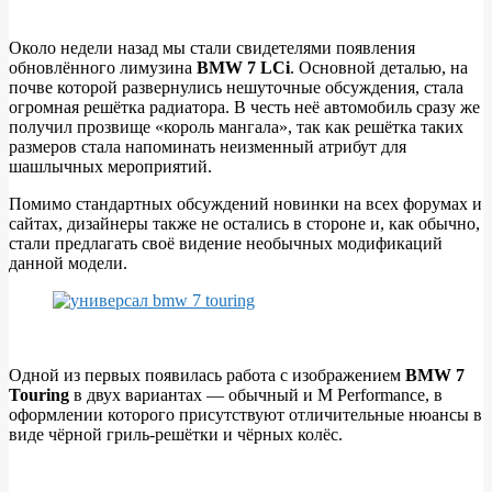
Около недели назад мы стали свидетелями появления
обновлённого лимузина
BMW 7 LCi
. Основной деталью, на
Универсал
почве которой развернулись нешуточные обсуждения, стала
BMW
огромная решётка радиатора. В честь неё автомобиль сразу же
получил прозвище «король мангала», так как решётка таких
7
размеров стала напоминать неизменный атрибут для
Touring
шашлычных мероприятий.
и
Помимо стандартных обсуждений новинки на всех форумах и
кабриолет
сайтах, дизайнеры также не остались в стороне и, как обычно,
стали предлагать своё видение необычных модификаций
BMW
данной модели.
7
Convertible
выглядят
неплохо
Одной из первых появилась работа с изображением
BMW 7
Touring
в двух вариантах — обычный и M Performance, в
оформлении которого присутствуют отличительные нюансы в
виде чёрной гриль-решётки и чёрных колёс.