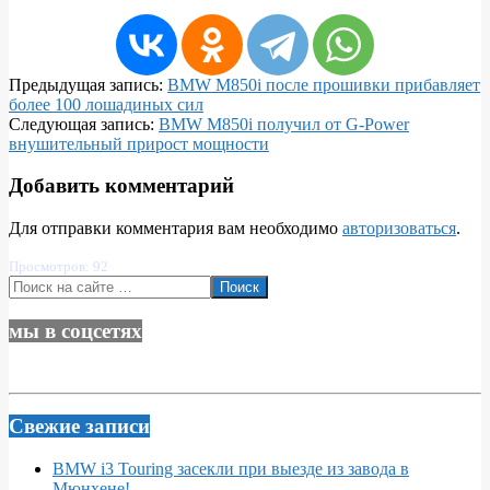
2019-
Предыдущая запись:
BMW M850i после прошивки прибавляет
01-
более 100 лошадиных сил
26
Следующая запись:
BMW M850i получил от G-Power
внушительный прирост мощности
Добавить комментарий
Для отправки комментария вам необходимо
авторизоваться
.
Просмотров: 92
Поиск
мы в соцсетях
Свежие записи
BMW i3 Touring засекли при выезде из завода в
Мюнхене!