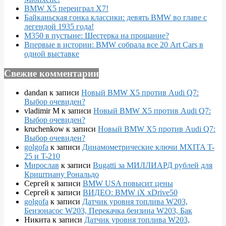
BMW X5 переиграл X7!
Байканьская гонка классики: девять BMW во главе с
легендой 1935 года!
M350 в пустыне: Шестерка на прощание?
Впервые в истории: BMW собрала все 20 Art Cars в
одной выставке
Свежие комментарии
dandan
к записи
Новый BMW X5 против Audi Q7:
Выбор очевиден?
vladimir M
к записи
Новый BMW X5 против Audi Q7:
Выбор очевиден?
kruchenkow
к записи
Новый BMW X5 против Audi Q7:
Выбор очевиден?
golgofa
к записи
Динамометрические ключи MXITA T-
25 и T-210
Мирослав
к записи
Bugatti за МИЛЛИАРД рублей для
Криштиану Рональдо
Сергей
к записи
BMW USA повысит цены
Сергей
к записи
ВИДЕО: BMW iX xDrive50
golgofa
к записи
Датчик уровня топлива W203,
Бензонасос W203, Перекачка бензина W203, Бак
Никита
к записи
Датчик уровня топлива W203,