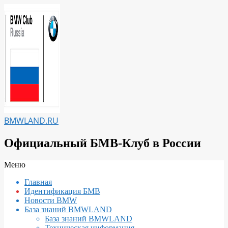
Перейти
к
содержимому
BMWLAND.RU
Официальный БМВ-Клуб в России
Вторичное
Меню
меню
Главная
навигации
Идентификация БМВ
Новости BMW
База знаний BMWLAND
База знаний BMWLAND
Техническая информация