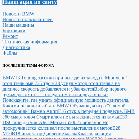
Навигация по сайту
Новости BMW
Новости пользователей
Наши машины
Бортовики
Ремонт
Техническая информация
Диагностика
Файлы
ПОСЛЕДНИЕ ТЕМЫ ФОРУМА
BMW i3 Touring засекли при выезде из завода в Мюнхене!
отопитель бмв 725 тдс е 38 уснул мотор отопителя а на
дисплее скорость добавляется и убавляется
Выбор первого
ружья для охоты — полуавтомат или двустволка?
Подскажите, где узнать официальную мощность двигателя.
Какими не должны быть BMW
Обучающая игра "Сломай
автомобиль"
Важно Акпп
F16 стук в передней подвеске.
БМВ
е60 смарт ключ Смарт ключ не вытаскивается из замка
E39
DSC или датчик АБС
Метки m50б25 безванос Не
прокручивается коленвал после выставления меток
Е28
М10В18 инжектор Давление масла
Классификация