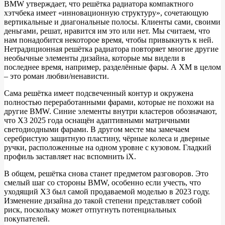
BMW утверждает, что решётка радиатора компактного
хэтчбека имеет «инновационную структуру», сочетающую
вертикальные и диагональные полосы. Клиенты сами, своими
деньгами, решат, нравится им это или нет. Мы считаем, что
нам понадобится некоторое время, чтобы привыкнуть к ней.
Нетрадиционная решётка радиатора повторяет многие другие
необычные элементы дизайна, которые мы видели в
последнее время, например, разделённые фары. А XM в целом
– это роман любви/ненависти.
Сама решётка имеет подсвеченный контур и окружена
полностью переработанными фарами, которые не похожи на
другие BMW. Синие элементы внутри кластеров обозначают,
что X3 2025 года оснащён адаптивными матричными
светодиодными фарами. В другом месте мы замечаем
серебристую защитную пластину, чёрные колеса и дверные
ручки, расположенные на одном уровне с кузовом. Гладкий
профиль заставляет нас вспомнить iX.
В общем, решётка снова станет предметом разговоров. Это
смелый шаг со стороны BMW, особенно если учесть, что
уходящий X3 был самой продаваемой моделью в 2023 году.
Изменение дизайна до такой степени представляет собой
риск, поскольку может отпугнуть потенциальных
покупателей.