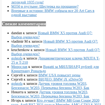
легендой 1935 года!
M350 в пустыне: Шестерка на прощание?
Впервые в истории: BMW собрала все 20 Art Cars в
одной выставке
Свежие комментарии
dandan
к записи
Новый BMW X5 против Audi Q7:
Выбор очевиден?
vladimir M
к записи
Новый BMW X5 против Audi Q7:
Выбор очевиден?
kruchenkow
к записи
Новый BMW X5 против Audi Q7:
Выбор очевиден?
golgofa
к записи
Динамометрические ключи MXITA T-
25 и T-210
Мирослав
к записи
Bugatti за МИЛЛИАРД рублей для
Криштиану Рональдо
Сергей
к записи
BMW USA повысит цены
Сергей
к записи
ВИДЕО: BMW iX xDrive50
golgofa
к записи
Датчик уровня топлива W203,
Бензонасос W203, Перекачка бензина W203, Бак
Никита
к записи
Датчик уровня топлива W203,
Бензонасос W203, Перекачка бензина W203, Бак
Игорь
к записи
Кто лучше? BMW M8 Gran Coupe 2020
года, Audi RS7 2021 года и Mercedes-AMG GT63 S 2021