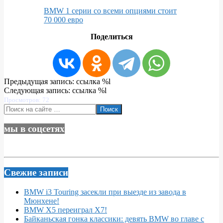
BMW 1 серии со всеми опциями стоит
70 000 евро
Поделиться
2024-
Предыдущая запись: ссылка %l
06-
Следующая запись: ссылка %l
10
Просмотров: 72
Поиск
мы в соцсетях
Свежие записи
BMW i3 Touring засекли при выезде из завода в
Мюнхене!
BMW X5 переиграл X7!
Байканьская гонка классики: девять BMW во главе с