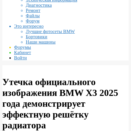
Диагностика
Ремонт
Файлы
Форум
Это интересно
Лучшие фотосеты BMW
Бортовики
Наши машины
Форумы
Кабинет
Войти
Утечка официального
изображения BMW X3 2025
года демонстрирует
эффектную решётку
радиатора