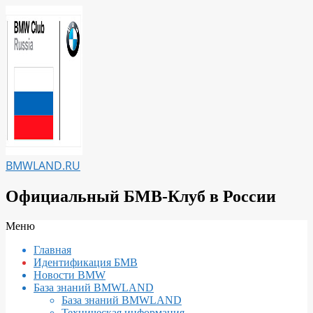
Перейти
к
содержимому
BMWLAND.RU
Официальный БМВ-Клуб в России
Вторичное
Меню
меню
Главная
навигации
Идентификация БМВ
Новости BMW
База знаний BMWLAND
База знаний BMWLAND
Техническая информация