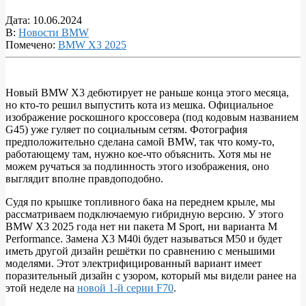
Дата:
10.06.2024
В:
Новости BMW
Помечено:
BMW X3 2025
Новый BMW X3 дебютирует не раньше конца этого месяца,
но кто-то решил выпустить кота из мешка. Официальное
Утечка
изображение роскошного кроссовера (под кодовым названием
официального
G45) уже гуляет по социальным сетям. Фотография
предположительно сделана самой BMW, так что кому-то,
изображения
работающему там, нужно кое-что объяснить. Хотя мы не
BMW
можем ручаться за подлинность этого изображения, оно
выглядит вполне правдоподобно.
X3
2025
Судя по крышке топливного бака на переднем крыле, мы
рассматриваем подключаемую гибридную версию. У этого
года
BMW X3 2025 года нет ни пакета M Sport, ни варианта M
демонстрирует
Performance. Замена X3 M40i будет называться M50 и будет
иметь другой дизайн решётки по сравнению с меньшими
эффектную
моделями. Этот электрифицированный вариант имеет
решётку
поразительный дизайн с узором, который мы видели ранее на
этой неделе на
новой 1-й серии F70
.
радиатора