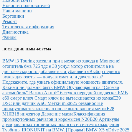
Новости BMW
Новости пользователей
Наши машины
Бортовики
Ремонт
Техническая информация
Диагностика
Файлы
ПОСЛЕДНИЕ ТЕМЫ ФОРУМА
BMW i3 Touring засекли при выезде из завода в Мюнхене!
отопитель бмв 725 тдс е 38 уснул мотор отопителя а на
дисплее скорость добавляется и убавляется
Выбор первого
ружья для охоты — полуавтомат или двустволка?
Подскажите, где узнать официальную мощность двигателя.
Какими не должны быть BMW
Обучающая игра "Сломай
автомобиль"
Важно Акпп
F16 стук в передней подвеске.
БМВ
е60 смарт ключ Смарт ключ не вытаскивается из замка
E39
DSC или датчик АБС
Метки m50б25 безванос Не
прокручивается коленвал после выставления меток
Е28
М10В18 инжектор Давление масла
Классификация
промежуточных рычагов и коромысел N20B20
Артикулы
армированных топливных шлангов и систем охлаждения
Турбины IRONUNIT на BMW.
[Продам] BMW X5 xDrive 2025