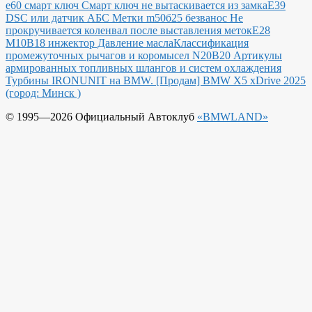
е60 смарт ключ Смарт ключ не вытаскивается из замка
E39
DSC или датчик АБС
Метки m50б25 безванос Не
прокручивается коленвал после выставления меток
Е28
М10В18 инжектор Давление масла
Классификация
промежуточных рычагов и коромысел N20B20
Артикулы
армированных топливных шлангов и систем охлаждения
Турбины IRONUNIT на BMW.
[Продам] BMW X5 xDrive 2025
(город: Минск )
© 1995—2026 Официальный Автоклуб
«BMWLAND»