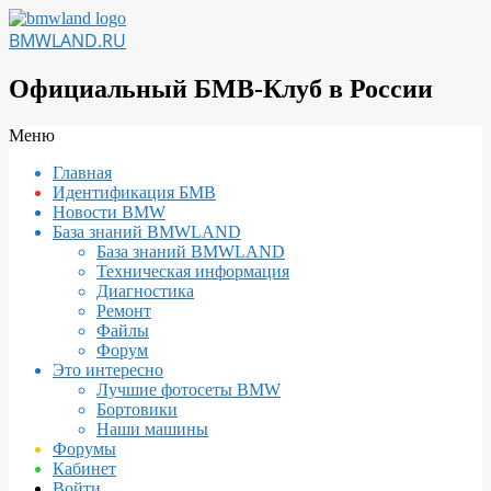
Перейти
к
BMWLAND.RU
содержимому
Официальный БМВ-Клуб в России
Вторичное
Меню
меню
Главная
навигации
Идентификация БМВ
Новости BMW
База знаний BMWLAND
База знаний BMWLAND
Техническая информация
Диагностика
Ремонт
Файлы
Форум
Это интересно
Лучшие фотосеты BMW
Бортовики
Наши машины
Форумы
Кабинет
Войти