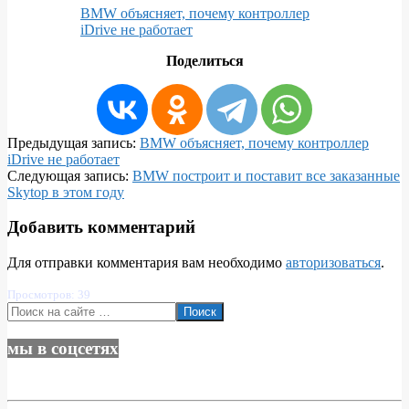
BMW объясняет, почему контроллер
iDrive не работает
Поделиться
2025-
Предыдущая запись:
BMW объясняет, почему контроллер
01-
iDrive не работает
14
Следующая запись:
BMW построит и поставит все заказанные
Skytop в этом году
Добавить комментарий
Для отправки комментария вам необходимо
авторизоваться
.
Просмотров: 39
Поиск
мы в соцсетях