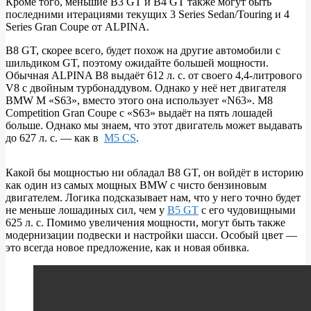
Кроме того, меньшие B3 GT и B4 GT также могут быть
последними итерациями текущих 3 Series Sedan/Touring и 4
Series Gran Coupe от ALPINA.
B8 GT, скорее всего, будет похож на другие автомобили с
шильдиком GT, поэтому ожидайте большей мощности.
Обычная ALPINA B8 выдаёт 612 л. с. от своего 4,4-литрового
V8 с двойным турбонаддувом. Однако у неё нет двигателя
BMW M «S63», вместо этого она использует «N63». M8
Competition Gran Coupe с «S63» выдаёт на пять лошадей
больше. Однако мы знаем, что этот двигатель может выдавать
до 627 л. с. — как в
M5 CS
.
Какой бы мощностью ни обладал B8 GT, он войдёт в историю
как один из самых мощных BMW с чисто бензиновым
двигателем. Логика подсказывает нам, что у него точно будет
не меньше лошадиных сил, чем у
B5 GT
с его чудовищными
625 л. с. Помимо увеличения мощности, могут быть также
модернизации подвески и настройки шасси. Особый цвет —
это всегда новое предложение, как и новая обивка.