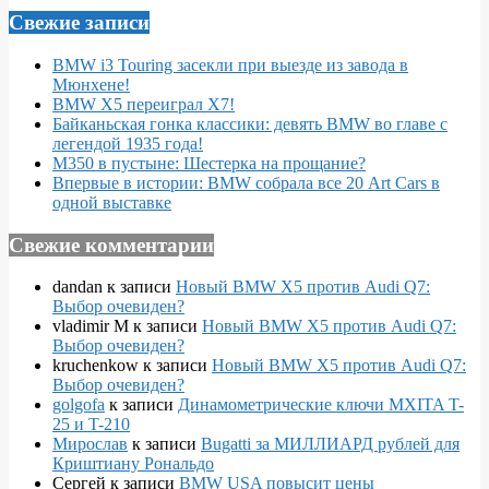
Свежие записи
BMW i3 Touring засекли при выезде из завода в
Мюнхене!
BMW X5 переиграл X7!
Байканьская гонка классики: девять BMW во главе с
легендой 1935 года!
M350 в пустыне: Шестерка на прощание?
Впервые в истории: BMW собрала все 20 Art Cars в
одной выставке
Свежие комментарии
dandan
к записи
Новый BMW X5 против Audi Q7:
Выбор очевиден?
vladimir M
к записи
Новый BMW X5 против Audi Q7:
Выбор очевиден?
kruchenkow
к записи
Новый BMW X5 против Audi Q7:
Выбор очевиден?
golgofa
к записи
Динамометрические ключи MXITA T-
25 и T-210
Мирослав
к записи
Bugatti за МИЛЛИАРД рублей для
Криштиану Рональдо
Сергей
к записи
BMW USA повысит цены