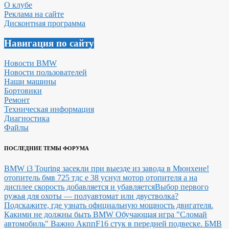
О клубе
Реклама на сайте
Дисконтная программа
Навигация по сайту
Новости BMW
Новости пользователей
Наши машины
Бортовики
Ремонт
Техническая информация
Диагностика
Файлы
ПОСЛЕДНИЕ ТЕМЫ ФОРУМА
BMW i3 Touring засекли при выезде из завода в Мюнхене!
отопитель бмв 725 тдс е 38 уснул мотор отопителя а на
дисплее скорость добавляется и убавляется
Выбор первого
ружья для охоты — полуавтомат или двустволка?
Подскажите, где узнать официальную мощность двигателя.
Какими не должны быть BMW
Обучающая игра "Сломай
автомобиль"
Важно Акпп
F16 стук в передней подвеске.
БМВ