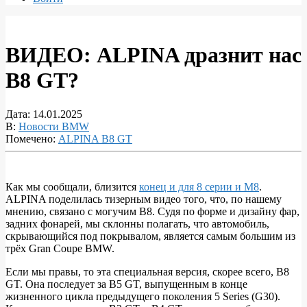
ВИДЕО: ALPINA дразнит нас
B8 GT?
Дата:
14.01.2025
В:
Новости BMW
Помечено:
ALPINA B8 GT
Как мы сообщали, близится
конец и для 8 серии и M8
.
ALPINA поделилась тизерным видео того, что, по нашему
ВИДЕО:
мнению, связано с могучим B8. Судя по форме и дизайну фар,
ALPINA
задних фонарей, мы склонны полагать, что автомобиль,
скрывающийся под покрывалом, является самым большим из
дразнит
трёх Gran Coupe BMW.
нас
Если мы правы, то эта специальная версия, скорее всего, B8
B8
GT. Она последует за B5 GT, выпущенным в конце
GT?
жизненного цикла предыдущего поколения 5 Series (G30).