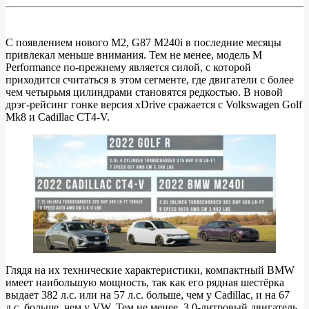
С появлением нового M2, G87 M240i в последние месяцы
привлекал меньше внимания. Тем не менее, модель M
ВИДЕО:
Performance по-прежнему является силой, с которой
BMW
приходится считаться в этом сегменте, где двигатели с более
чем четырьмя цилиндрами становятся редкостью. В новой
M240i
дрэг-рейсинг гонке версия xDrive сражается с Volkswagen Golf
борется
Mk8 и Cadillac CT4-V.
с
Cadillac
CT4-
V
и
Volkswagen
Golf
R
Глядя на их технические характеристики, компактный BMW
имеет наибольшую мощность, так как его рядная шестёрка
выдает 382 л.с. или на 57 л.с. больше, чем у Cadillac, и на 67
л.с. больше, чем у VW. Тем не менее, 3,0-литровый двигатель