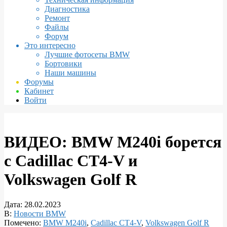
Диагностика
Ремонт
Файлы
Форум
Это интересно
Лучшие фотосеты BMW
Бортовики
Наши машины
Форумы
Кабинет
Войти
ВИДЕО: BMW M240i борется
с Cadillac CT4-V и
Volkswagen Golf R
Дата:
28.02.2023
В:
Новости BMW
Помечено:
BMW M240i
,
Cadillac CT4-V
,
Volkswagen Golf R