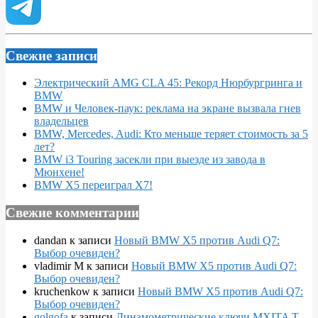
Свежие записи
Электрический AMG CLA 45: Рекорд Нюрбургринга и
BMW
BMW и Человек-паук: реклама на экране вызвала гнев
владельцев
BMW, Mercedes, Audi: Кто меньше теряет стоимость за 5
лет?
BMW i3 Touring засекли при выезде из завода в
Мюнхене!
BMW X5 переиграл X7!
Свежие комментарии
dandan
к записи
Новый BMW X5 против Audi Q7:
Выбор очевиден?
vladimir M
к записи
Новый BMW X5 против Audi Q7:
Выбор очевиден?
kruchenkow
к записи
Новый BMW X5 против Audi Q7:
Выбор очевиден?
golgofa
к записи
Динамометрические ключи MXITA T-