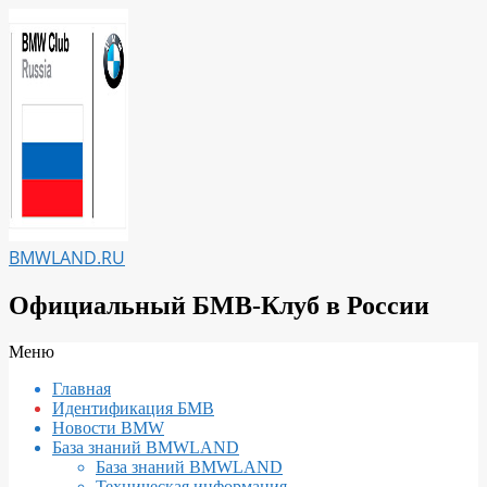
Перейти
к
содержимому
BMWLAND.RU
Официальный БМВ-Клуб в России
Вторичное
Меню
меню
Главная
навигации
Идентификация БМВ
Новости BMW
База знаний BMWLAND
База знаний BMWLAND
Техническая информация