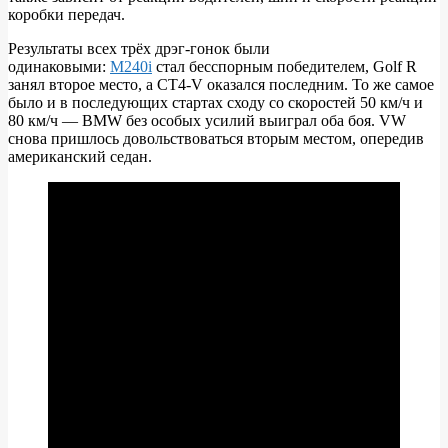
коробки передач.
Результаты всех трёх дрэг-гонок были
одинаковыми:
M240i
стал бесспорным победителем, Golf R
занял второе место, а CT4-V оказался последним. То же самое
было и в последующих стартах сходу со скоростей 50 км/ч и
80 км/ч — BMW без особых усилий выиграл оба боя. VW
снова пришлось довольствоваться вторым местом, опередив
американский седан.