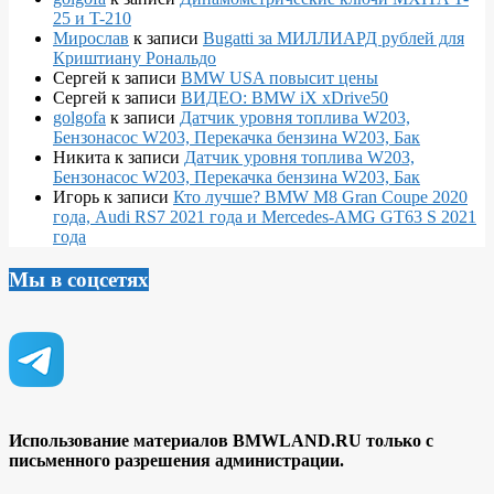
25 и T-210
Мирослав
к записи
Bugatti за МИЛЛИАРД рублей для
Криштиану Рональдо
Сергей
к записи
BMW USA повысит цены
Сергей
к записи
ВИДЕО: BMW iX xDrive50
golgofa
к записи
Датчик уровня топлива W203,
Бензонасос W203, Перекачка бензина W203, Бак
Никита
к записи
Датчик уровня топлива W203,
Бензонасос W203, Перекачка бензина W203, Бак
Игорь
к записи
Кто лучше? BMW M8 Gran Coupe 2020
года, Audi RS7 2021 года и Mercedes-AMG GT63 S 2021
года
Мы в соцсетях
Использование материалов BMWLAND.RU только с
письменного разрешения администрации.