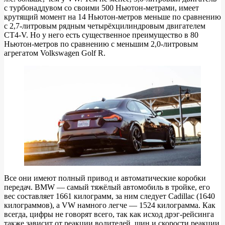
с турбонаддувом со своими 500 Ньютон-метрами, имеет
крутящий момент на 14 Ньютон-метров меньше по сравнению
с 2,7-литровым рядным четырёхцилиндровым двигателем
CT4-V. Но у него есть существенное преимущество в 80
Ньютон-метров по сравнению с меньшим 2,0-литровым
агрегатом Volkswagen Golf R.
Все они имеют полный привод и автоматические коробки
передач. BMW — самый тяжёлый автомобиль в тройке, его
вес составляет 1661 килограмм, за ним следует Cadillac (1640
килограммов), а VW намного легче — 1524 килограмма. Как
всегда, цифры не говорят всего, так как исход дрэг-рейсинга
также зависит от реакции водителей, шин и скорости реакции