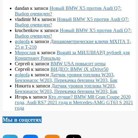
dandan
к записи
Новый BMW X5 против Audi Q7:
Выбор очевиден?
vladimir M
к записи
Новый BMW X5 против Audi Q7:
Выбор очевиден?
kruchenkow
к записи
Новый BMW X5 против Audi Q7:
Выбор очевиден?
golgofa
к записи
Динамометрические ключи MXITA T-
25 и T-210
Мирослав
к записи
Bugatti за МИЛЛИАРД рублей для
Криштиану Рональдо
Сергей
к записи
BMW USA повысит цены
Сергей
к записи
ВИДЕО: BMW iX xDrive50
golgofa
к записи
Датчик уровня топлива W203,
Бензонасос W203, Перекачка бензина W203, Бак
Никита
к записи
Датчик уровня топлива W203,
Бензонасос W203, Перекачка бензина W203, Бак
Игорь
к записи
Кто лучше? BMW M8 Gran Coupe 2020
года, Audi RS7 2021 года и Mercedes-AMG GT63 S 2021
года
Мы в соцсетях