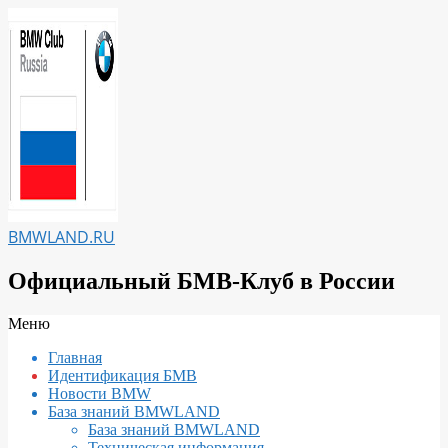
Перейти
к
содержимому
BMWLAND.RU
Официальный БМВ-Клуб в России
Вторичное
Меню
меню
Главная
навигации
Идентификация БМВ
Новости BMW
База знаний BMWLAND
База знаний BMWLAND
Техническая информация