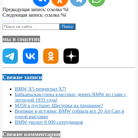
2023-
Предыдущая запись: ссылка %l
02-
Следующая запись: ссылка %l
07
Просмотров: 29
Поиск
мы в соцсетях
Свежие записи
BMW X5 переиграл X7!
Байканьская гонка классики: девять BMW во главе с
легендой 1935 года!
M350 в пустыне: Шестерка на прощание?
Впервые в истории: BMW собрала все 20 Art Cars в
одной выставке
BMW уволит 8 000 сотрудников
Свежие комментарии