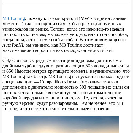
M3 Touring
, пожалуй, самый крутой BMW в мире на данный
момент. Также это один из самых быстрых и динамичных
ВИДЕО:
универсалов на рынке. Теперь, когда его наконец-то начали
новый
поставлять клиентам, мы можем увидеть, на что он способен,
когда попадает на немецкий автобан. В этом новом видео от
BMW
AutoTopNL
вы увидите, как M3 Touring достигает
M3
максимальной скорости и как
быстро
он её достигает.
Touring
С 3,0-литровым рядным шестицилиндровым двигателем с
разгоняется
двойным турбонаддувом, развивающим 503 лошадиные силы
и 650 Ньютон-метров крутящего момента, неудивительно, что
до
M3 Touring так быстр. M3 Touring выпускается только в одной
максималки
спецификации — Competition xDrive. Это означает, что в
дополнение к двигателю мощностью 503 лошадиных силы он
на
поставляется только с восьмиступенчатой ​​​​автоматической
автобане
коробкой передач и полным приводом. Те, кто надеялся на
ручную версию, будут разочарованы. Тем не менее, это M3
Touring, и это всё, что действительно имеет значение.