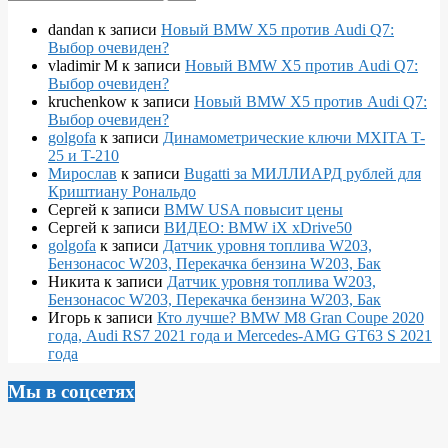
dandan
к записи
Новый BMW X5 против Audi Q7:
Выбор очевиден?
vladimir M
к записи
Новый BMW X5 против Audi Q7:
Выбор очевиден?
kruchenkow
к записи
Новый BMW X5 против Audi Q7:
Выбор очевиден?
golgofa
к записи
Динамометрические ключи MXITA T-
25 и T-210
Мирослав
к записи
Bugatti за МИЛЛИАРД рублей для
Криштиану Рональдо
Сергей
к записи
BMW USA повысит цены
Сергей
к записи
ВИДЕО: BMW iX xDrive50
golgofa
к записи
Датчик уровня топлива W203,
Бензонасос W203, Перекачка бензина W203, Бак
Никита
к записи
Датчик уровня топлива W203,
Бензонасос W203, Перекачка бензина W203, Бак
Игорь
к записи
Кто лучше? BMW M8 Gran Coupe 2020
года, Audi RS7 2021 года и Mercedes-AMG GT63 S 2021
года
Мы в соцсетях