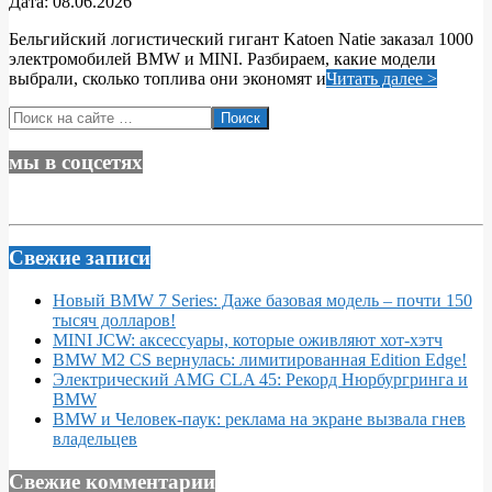
2026-
Дата:
08.06.2026
06-
Бельгийский логистический гигант Katoen Natie заказал 1000
08
электромобилей BMW и MINI. Разбираем, какие модели
выбрали, сколько топлива они экономят и
Читать далее >
Поиск
мы в соцсетях
Свежие записи
Новый BMW 7 Series: Даже базовая модель – почти 150
тысяч долларов!
MINI JCW: аксессуары, которые оживляют хот-хэтч
BMW M2 CS вернулась: лимитированная Edition Edge!
Электрический AMG CLA 45: Рекорд Нюрбургринга и
BMW
BMW и Человек-паук: реклама на экране вызвала гнев
владельцев
Свежие комментарии