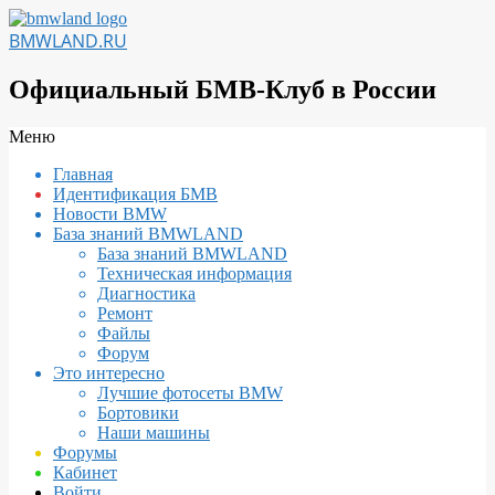
Перейти
к
BMWLAND.RU
содержимому
Официальный БМВ-Клуб в России
Вторичное
Меню
меню
Главная
навигации
Идентификация БМВ
Новости BMW
База знаний BMWLAND
База знаний BMWLAND
Техническая информация
Диагностика
Ремонт
Файлы
Форум
Это интересно
Лучшие фотосеты BMW
Бортовики
Наши машины
Форумы
Кабинет
Войти