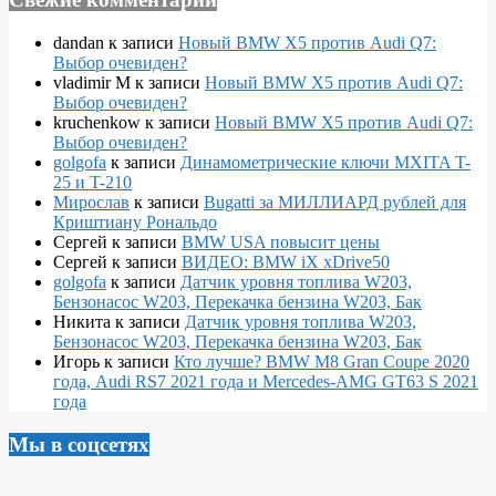
dandan
к записи
Новый BMW X5 против Audi Q7:
Выбор очевиден?
vladimir M
к записи
Новый BMW X5 против Audi Q7:
Выбор очевиден?
kruchenkow
к записи
Новый BMW X5 против Audi Q7:
Выбор очевиден?
golgofa
к записи
Динамометрические ключи MXITA T-
25 и T-210
Мирослав
к записи
Bugatti за МИЛЛИАРД рублей для
Криштиану Рональдо
Сергей
к записи
BMW USA повысит цены
Сергей
к записи
ВИДЕО: BMW iX xDrive50
golgofa
к записи
Датчик уровня топлива W203,
Бензонасос W203, Перекачка бензина W203, Бак
Никита
к записи
Датчик уровня топлива W203,
Бензонасос W203, Перекачка бензина W203, Бак
Игорь
к записи
Кто лучше? BMW M8 Gran Coupe 2020
года, Audi RS7 2021 года и Mercedes-AMG GT63 S 2021
года
Мы в соцсетях