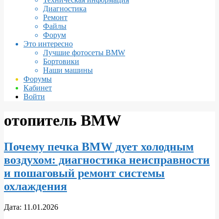
Диагностика
Ремонт
Файлы
Форум
Это интересно
Лучшие фотосеты BMW
Бортовики
Наши машины
Форумы
Кабинет
Войти
отопитель BMW
Почему печка BMW дует холодным
воздухом: диагностика неисправности
и пошаговый ремонт системы
охлаждения
2026-
Дата:
11.01.2026
01-