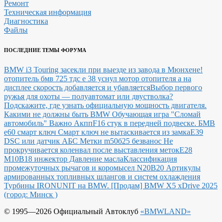
Ремонт
Техническая информация
Диагностика
Файлы
ПОСЛЕДНИЕ ТЕМЫ ФОРУМА
BMW i3 Touring засекли при выезде из завода в Мюнхене!
отопитель бмв 725 тдс е 38 уснул мотор отопителя а на
дисплее скорость добавляется и убавляется
Выбор первого
ружья для охоты — полуавтомат или двустволка?
Подскажите, где узнать официальную мощность двигателя.
Какими не должны быть BMW
Обучающая игра "Сломай
автомобиль"
Важно Акпп
F16 стук в передней подвеске.
БМВ
е60 смарт ключ Смарт ключ не вытаскивается из замка
E39
DSC или датчик АБС
Метки m50б25 безванос Не
прокручивается коленвал после выставления меток
Е28
М10В18 инжектор Давление масла
Классификация
промежуточных рычагов и коромысел N20B20
Артикулы
армированных топливных шлангов и систем охлаждения
Турбины IRONUNIT на BMW.
[Продам] BMW X5 xDrive 2025
(город: Минск )
© 1995—2026 Официальный Автоклуб
«BMWLAND»