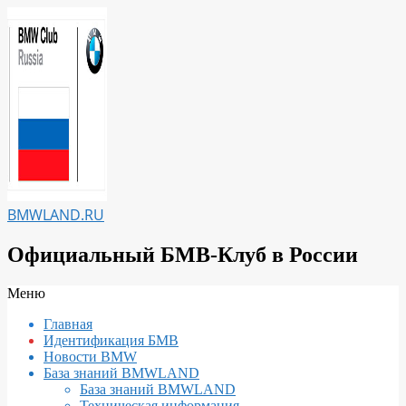
Перейти
к
содержимому
BMWLAND.RU
Официальный БМВ-Клуб в России
Вторичное
Меню
меню
Главная
навигации
Идентификация БМВ
Новости BMW
База знаний BMWLAND
База знаний BMWLAND
Техническая информация