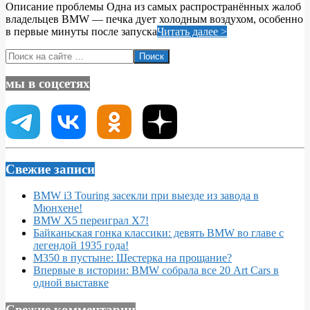
Описание проблемы Одна из самых распространённых жалоб
11
владельцев BMW — печка дует холодным воздухом, особенно
в первые минуты после запуска
Читать далее >
Поиск
мы в соцсетях
Свежие записи
BMW i3 Touring засекли при выезде из завода в
Мюнхене!
BMW X5 переиграл X7!
Байканьская гонка классики: девять BMW во главе с
легендой 1935 года!
M350 в пустыне: Шестерка на прощание?
Впервые в истории: BMW собрала все 20 Art Cars в
одной выставке
Свежие комментарии