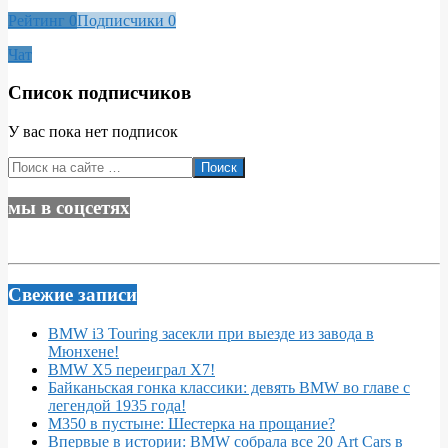
Рейтинг
0
Подписчики
0
Чат
Список подписчиков
У вас пока нет подписок
2020-
Поиск
03-
08
мы в соцсетях
Свежие записи
BMW i3 Touring засекли при выезде из завода в
Мюнхене!
BMW X5 переиграл X7!
Байканьская гонка классики: девять BMW во главе с
легендой 1935 года!
M350 в пустыне: Шестерка на прощание?
Впервые в истории: BMW собрала все 20 Art Cars в