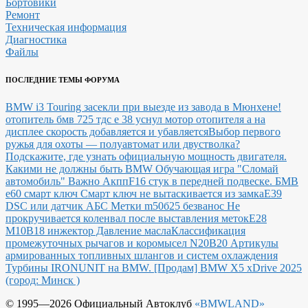
Бортовики
Ремонт
Техническая информация
Диагностика
Файлы
ПОСЛЕДНИЕ ТЕМЫ ФОРУМА
BMW i3 Touring засекли при выезде из завода в Мюнхене!
отопитель бмв 725 тдс е 38 уснул мотор отопителя а на
дисплее скорость добавляется и убавляется
Выбор первого
ружья для охоты — полуавтомат или двустволка?
Подскажите, где узнать официальную мощность двигателя.
Какими не должны быть BMW
Обучающая игра "Сломай
автомобиль"
Важно Акпп
F16 стук в передней подвеске.
БМВ
е60 смарт ключ Смарт ключ не вытаскивается из замка
E39
DSC или датчик АБС
Метки m50б25 безванос Не
прокручивается коленвал после выставления меток
Е28
М10В18 инжектор Давление масла
Классификация
промежуточных рычагов и коромысел N20B20
Артикулы
армированных топливных шлангов и систем охлаждения
Турбины IRONUNIT на BMW.
[Продам] BMW X5 xDrive 2025
(город: Минск )
© 1995—2026 Официальный Автоклуб
«BMWLAND»