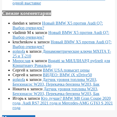
одной выставке
Свежие комментарии
dandan
к записи
Новый BMW X5 против Audi Q7:
Выбор очевиден?
vladimir M
к записи
Новый BMW X5 против Audi Q7:
Выбор очевиден?
kruchenkow
к записи
Новый BMW X5 против Audi Q7:
Выбор очевиден?
golgofa
к записи
Динамометрические ключи MXITA T-
25 и T-210
Мирослав
к записи
Bugatti за МИЛЛИАРД рублей для
Криштиану Рональдо
Сергей
к записи
BMW USA повысит цены
Сергей
к записи
ВИДЕО: BMW iX xDrive50
golgofa
к записи
Датчик уровня топлива W203,
Бензонасос W203, Перекачка бензина W203, Бак
Никита
к записи
Датчик уровня топлива W203,
Бензонасос W203, Перекачка бензина W203, Бак
Игорь
к записи
Кто лучше? BMW M8 Gran Coupe 2020
года, Audi RS7 2021 года и Mercedes-AMG GT63 S 2021
года