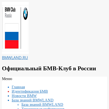
Перейти
к
содержимому
BMWLAND.RU
Официальный БМВ-Клуб в России
Вторичное
Меню
меню
Главная
навигации
Идентификация БМВ
Новости BMW
База знаний BMWLAND
База знаний BMWLAND
Техническая информация