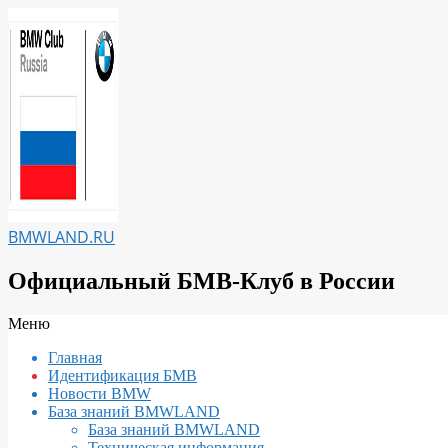
Перейти
к
содержимому
BMWLAND.RU
Официальный БМВ-Клуб в России
Вторичное
Меню
меню
Главная
навигации
Идентификация БМВ
Новости BMW
База знаний BMWLAND
База знаний BMWLAND
Техническая информация