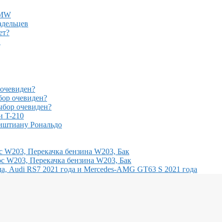
BMW
адельцев
ет?
!
очевиден?
ор очевиден?
бор очевиден?
и T-210
иштиану Рональдо
с W203, Перекачка бензина W203, Бак
с W203, Перекачка бензина W203, Бак
, Audi RS7 2021 года и Mercedes-AMG GT63 S 2021 года