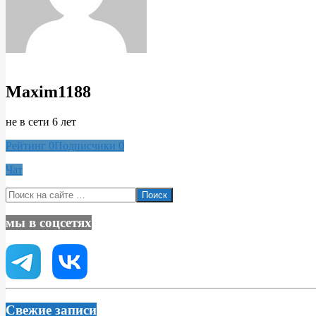
Maxim1188
не в сети 6 лет
Рейтинг
0
Подписчики
0
Чат
2020-
Поиск
03-
08
мы в соцсетях
Свежие записи