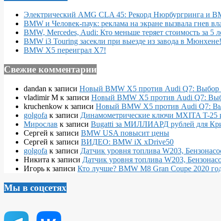
Электрический AMG CLA 45: Рекорд Нюрбургринга и 
BMW и Человек-паук: реклама на экране вызвала гнев вл
BMW, Mercedes, Audi: Кто меньше теряет стоимость за 5 л
BMW i3 Touring засекли при выезде из завода в Мюнхене
BMW X5 переиграл X7!
Свежие комментарии
dandan
к записи
Новый BMW X5 против Audi Q7: Выбор 
vladimir M
к записи
Новый BMW X5 против Audi Q7: Выб
kruchenkow
к записи
Новый BMW X5 против Audi Q7: Вы
golgofa
к записи
Динамометрические ключи MXITA T-25 
Мирослав
к записи
Bugatti за МИЛЛИАРД рублей для Кр
Сергей
к записи
BMW USA повысит цены
Сергей
к записи
ВИДЕО: BMW iX xDrive50
golgofa
к записи
Датчик уровня топлива W203, Бензонасо
Никита
к записи
Датчик уровня топлива W203, Бензонасо
Игорь
к записи
Кто лучше? BMW M8 Gran Coupe 2020 года
Мы в соцсетях