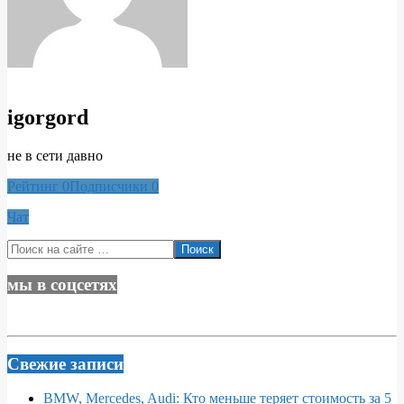
igorgord
не в сети давно
Рейтинг
0
Подписчики
0
Чат
2020-
Поиск
03-
08
мы в соцсетях
Свежие записи
BMW, Mercedes, Audi: Кто меньше теряет стоимость за 5