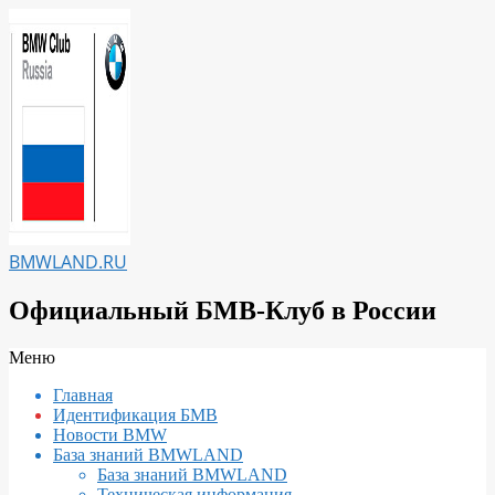
Перейти
к
содержимому
BMWLAND.RU
Официальный БМВ-Клуб в России
Вторичное
Меню
меню
Главная
навигации
Идентификация БМВ
Новости BMW
База знаний BMWLAND
База знаний BMWLAND
Техническая информация