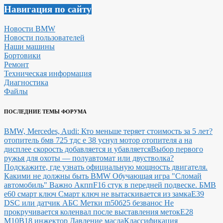
Навигация по сайту
Новости BMW
Новости пользователей
Наши машины
Бортовики
Ремонт
Техническая информация
Диагностика
Файлы
ПОСЛЕДНИЕ ТЕМЫ ФОРУМА
BMW, Mercedes, Audi: Кто меньше теряет стоимость за 5 лет?
отопитель бмв 725 тдс е 38 уснул мотор отопителя а на
дисплее скорость добавляется и убавляется
Выбор первого
ружья для охоты — полуавтомат или двустволка?
Подскажите, где узнать официальную мощность двигателя.
Какими не должны быть BMW
Обучающая игра "Сломай
автомобиль"
Важно Акпп
F16 стук в передней подвеске.
БМВ
е60 смарт ключ Смарт ключ не вытаскивается из замка
E39
DSC или датчик АБС
Метки m50б25 безванос Не
прокручивается коленвал после выставления меток
Е28
М10В18 инжектор Давление масла
Классификация