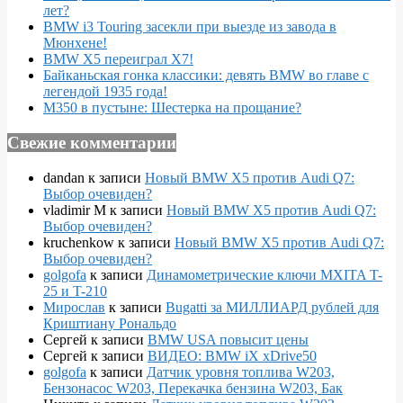
лет?
BMW i3 Touring засекли при выезде из завода в
Мюнхене!
BMW X5 переиграл X7!
Байканьская гонка классики: девять BMW во главе с
легендой 1935 года!
M350 в пустыне: Шестерка на прощание?
Свежие комментарии
dandan
к записи
Новый BMW X5 против Audi Q7:
Выбор очевиден?
vladimir M
к записи
Новый BMW X5 против Audi Q7:
Выбор очевиден?
kruchenkow
к записи
Новый BMW X5 против Audi Q7:
Выбор очевиден?
golgofa
к записи
Динамометрические ключи MXITA T-
25 и T-210
Мирослав
к записи
Bugatti за МИЛЛИАРД рублей для
Криштиану Рональдо
Сергей
к записи
BMW USA повысит цены
Сергей
к записи
ВИДЕО: BMW iX xDrive50
golgofa
к записи
Датчик уровня топлива W203,
Бензонасос W203, Перекачка бензина W203, Бак