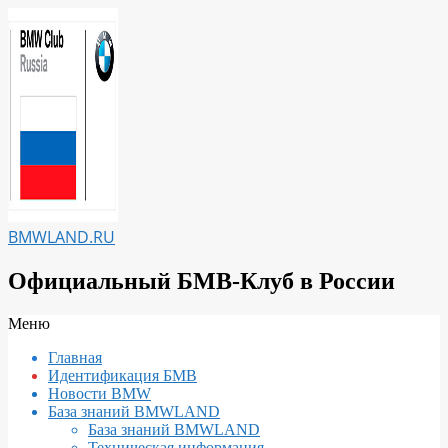
Перейти
к
содержимому
BMWLAND.RU
Официальный БМВ-Клуб в России
Вторичное
Меню
меню
Главная
навигации
Идентификация БМВ
Новости BMW
База знаний BMWLAND
База знаний BMWLAND
Техническая информация