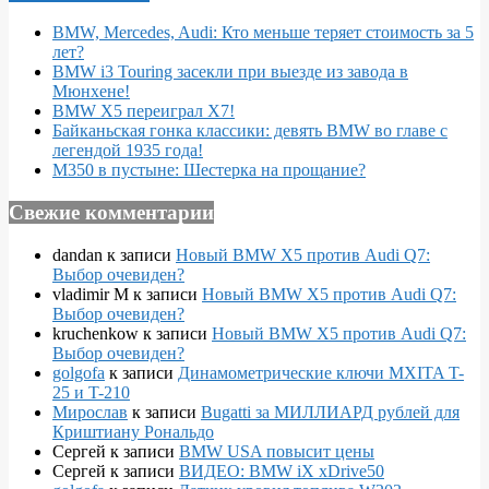
BMW, Mercedes, Audi: Кто меньше теряет стоимость за 5
лет?
BMW i3 Touring засекли при выезде из завода в
Мюнхене!
BMW X5 переиграл X7!
Байканьская гонка классики: девять BMW во главе с
легендой 1935 года!
M350 в пустыне: Шестерка на прощание?
Свежие комментарии
dandan
к записи
Новый BMW X5 против Audi Q7:
Выбор очевиден?
vladimir M
к записи
Новый BMW X5 против Audi Q7:
Выбор очевиден?
kruchenkow
к записи
Новый BMW X5 против Audi Q7:
Выбор очевиден?
golgofa
к записи
Динамометрические ключи MXITA T-
25 и T-210
Мирослав
к записи
Bugatti за МИЛЛИАРД рублей для
Криштиану Рональдо
Сергей
к записи
BMW USA повысит цены
Сергей
к записи
ВИДЕО: BMW iX xDrive50