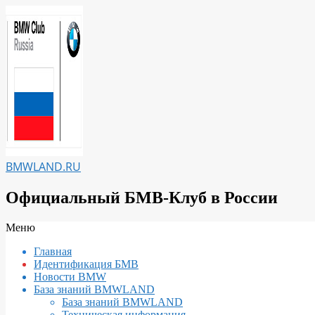
Перейти
к
содержимому
BMWLAND.RU
Официальный БМВ-Клуб в России
Вторичное
Меню
меню
Главная
навигации
Идентификация БМВ
Новости BMW
База знаний BMWLAND
База знаний BMWLAND
Техническая информация