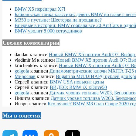
BMW X5 переиграл X7!
Байканьская гонка классики: девять BMW во главе с леге
M350 в пустыне: Шестерка на прощание?
Впервые в истории: BMW собрала все 20 Art Cars в одно
BMW уволит 8 000 сотрудников
Свежие комментарии
dandan
к записи
Новый BMW X5 против Audi Q7: Выбор 
vladimir M
к записи
Новый BMW X5 против Audi Q7: Выб
kruchenkow
к записи
Новый BMW X5 против Audi Q7: Вы
golgofa
к записи
Динамометрические ключи MXITA T-25 
Мирослав
к записи
Bugatti за МИЛЛИАРД рублей для Кр
Сергей
к записи
BMW USA повысит цены
Сергей
к записи
ВИДЕО: BMW iX xDrive50
golgofa
к записи
Датчик уровня топлива W203, Бензонасо
Никита
к записи
Датчик уровня топлива W203, Бензонасо
Игорь
к записи
Кто лучше? BMW M8 Gran Coupe 2020 года
Мы в соцсетях