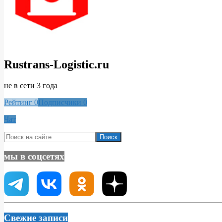
Rustrans-Logistic.ru
не в сети 3 года
Рейтинг
0
Подписчики
0
Чат
2020-
Поиск
03-
08
мы в соцсетях
Свежие записи