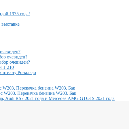
ндой 1935 года!
й выставке
очевиден?
ор очевиден?
бор очевиден?
и T-210
иштиану Рональдо
с W203, Перекачка бензина W203, Бак
с W203, Перекачка бензина W203, Бак
, Audi RS7 2021 года и Mercedes-AMG GT63 S 2021 года