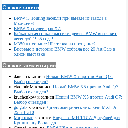
Свежие записи
BMW i3 Touring засекли при выезде из завода в
Мюнхене!
BMW X5 переиграл X7!
Байканьская гонка классики: девять BMW во главе с
легендой 1935 года!
M350 в пустыне: Шестерка на прощание?
Впервые в истории: BMW собрала все 20 Art Cars в
одной выставке
Свежие комментарии
dandan
к записи
Новый BMW X5 против Audi Q7:
Выбор очевиден?
vladimir M
к записи
Новый BMW X5 против Audi Q7:
Выбор очевиден?
kruchenkow
к записи
Новый BMW X5 против Audi Q7:
Выбор очевиден?
golgofa
к записи
Динамометрические ключи MXITA T-
25 и T-210
Мирослав
к записи
Bugatti за МИЛЛИАРД рублей для
Криштиану Рональдо
Сергей
к записи
BMW USA повысит цены