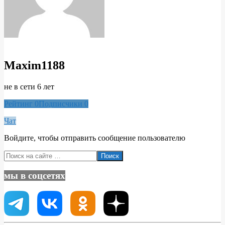
Maxim1188
не в сети 6 лет
Рейтинг
0
Подписчики
0
Чат
Войдите, чтобы отправить сообщение пользователю
2020-
Поиск
03-
08
мы в соцсетях