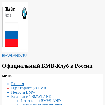
Перейти
к
содержимому
BMWLAND.RU
Официальный БМВ-Клуб в России
Вторичное
Меню
меню
Главная
навигации
Идентификация БМВ
Новости BMW
База знаний BMWLAND
База знаний BMWLAND
Техническая информация