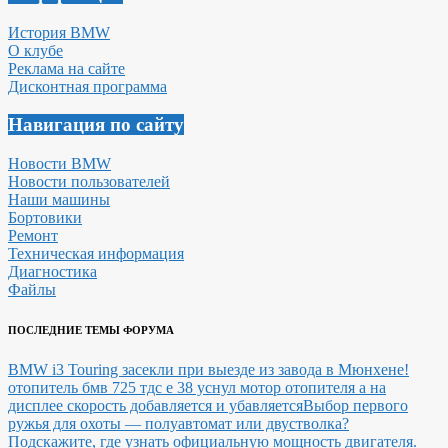
История BMW
О клубе
Реклама на сайте
Дисконтная программа
Навигация по сайту
Новости BMW
Новости пользователей
Наши машины
Бортовики
Ремонт
Техническая информация
Диагностика
Файлы
ПОСЛЕДНИЕ ТЕМЫ ФОРУМА
BMW i3 Touring засекли при выезде из завода в Мюнхене!
отопитель бмв 725 тдс е 38 уснул мотор отопителя а на
дисплее скорость добавляется и убавляется
Выбор первого
ружья для охоты — полуавтомат или двустволка?
Подскажите, где узнать официальную мощность двигателя.