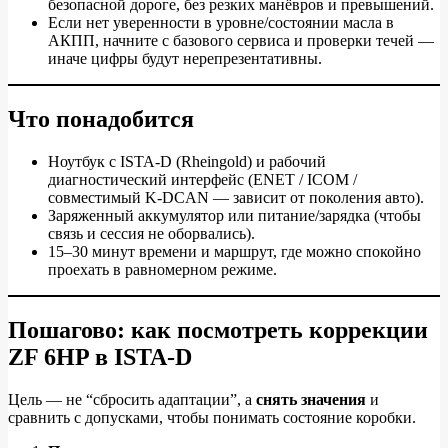
безопасной дороге, без резких манёвров и превышений.
Если нет уверенности в уровне/состоянии масла в
АКПП, начните с базового сервиса и проверки течей —
иначе цифры будут нерепрезентативны.
Что понадобится
Ноутбук с ISTA‑D (Rheingold) и рабочий
диагностический интерфейс (ENET / ICOM /
совместимый K‑DCAN — зависит от поколения авто).
Заряженный аккумулятор или питание/зарядка (чтобы
связь и сессия не оборвались).
15–30 минут времени и маршрут, где можно спокойно
проехать в равномерном режиме.
Пошагово: как посмотреть коррекции
ZF 6HP в ISTA‑D
Цель — не “сбросить адаптации”, а
снять значения
и
сравнить с допусками, чтобы понимать состояние коробки.