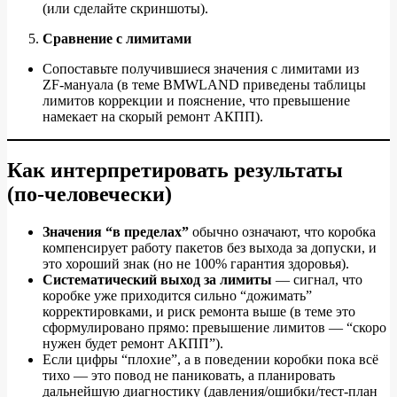
(или сделайте скриншоты).
Сравнение с лимитами
Сопоставьте получившиеся значения с лимитами из
ZF‑мануала (в теме BMWLAND приведены таблицы
лимитов коррекции и пояснение, что превышение
намекает на скорый ремонт АКПП).
Как интерпретировать результаты
(по‑человечески)
Значения “в пределах”
обычно означают, что коробка
компенсирует работу пакетов без выхода за допуски, и
это хороший знак (но не 100% гарантия здоровья).
Систематический выход за лимиты
— сигнал, что
коробке уже приходится сильно “дожимать”
корректировками, и риск ремонта выше (в теме это
сформулировано прямо: превышение лимитов — “скоро
нужен будет ремонт АКПП”).
Если цифры “плохие”, а в поведении коробки пока всё
тихо — это повод не паниковать, а планировать
дальнейшую диагностику (давления/ошибки/тест‑план