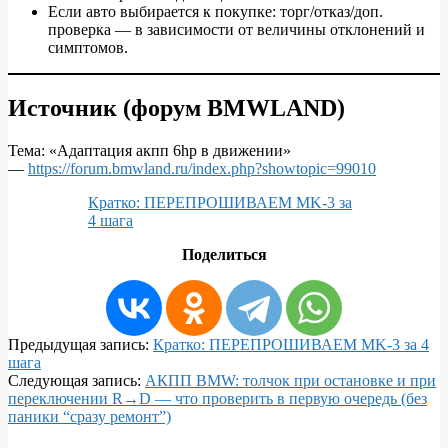
Если авто выбирается к покупке: торг/отказ/доп.
проверка — в зависимости от величины отклонений и
симптомов.
Источник (форум BMWLAND)
Тема: «Адаптация акпп 6hp в движении»
—
https://forum.bmwland.ru/index.php?showtopic=99010
Кратко: ПЕРЕПРОШИВАЕМ MK-3 за
4 шага
Поделиться
2026-
Предыдущая запись:
Кратко: ПЕРЕПРОШИВАЕМ MK-3 за 4
01-
шага
06
Следующая запись:
АКПП BMW: толчок при остановке и при
переключении R→D — что проверить в первую очередь (без
паники “сразу ремонт”)