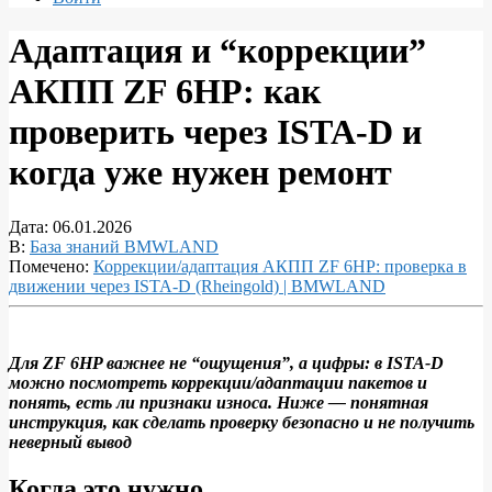
Адаптация и “коррекции”
АКПП ZF 6HP: как
проверить через ISTA‑D и
когда уже нужен ремонт
Дата:
06.01.2026
В:
База знаний BMWLAND
Помечено:
Коррекции/адаптация АКПП ZF 6HP: проверка в
движении через ISTA‑D (Rheingold) | BMWLAND
Для ZF 6HP важнее не “ощущения”, а цифры: в ISTA‑D
можно посмотреть коррекции/адаптации пакетов и
Адаптация
понять, есть ли признаки износа. Ниже — понятная
и
инструкция, как сделать проверку безопасно и не получить
неверный вывод
“коррекции”
АКПП
Когда это нужно