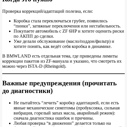
ZF
6HP:
Проверка коррекций/адаптаций полезна, если:
как
Коробка стала переключаться грубее, появились
проверить
“пинки”, затяжные переключения или нестабильность.
Покупаете автомобиль с ZF 6HP и хотите оценить риски
через
по АКПП до сделки.
ISTA‑D
Уже делали обслуживание (масло/поддон/фильтр) и
хотите понять, как ведёт себя коробка в динамике.
и
В BMWLAND есть отдельная тема, где приведены лимиты
когда
коррекции пакетов из ZF‑мануала и указано, что смотреть их
уже
можно через ISTA‑D (Rheingold).
нужен
ремонт
Важные предупреждения (прочитать
до диагностики)
Не пытайтесь “лечить” коробку адаптацией, если есть
явные механические симптомы (пробуксовка, сильная
вибрация, горелый запах масла, аварийный режим):
сначала диагностика ошибок и причины.
Любая проверка “в движении” делается только на