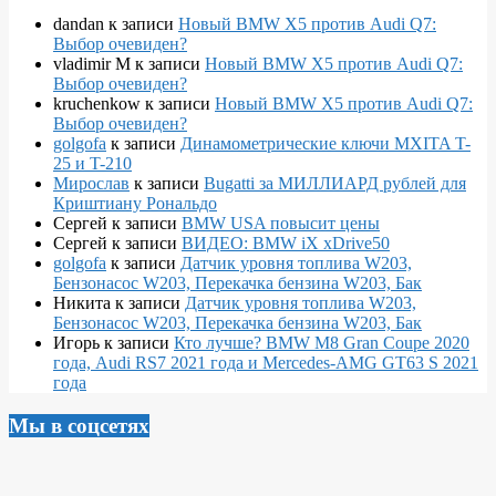
dandan
к записи
Новый BMW X5 против Audi Q7:
Выбор очевиден?
vladimir M
к записи
Новый BMW X5 против Audi Q7:
Выбор очевиден?
kruchenkow
к записи
Новый BMW X5 против Audi Q7:
Выбор очевиден?
golgofa
к записи
Динамометрические ключи MXITA T-
25 и T-210
Мирослав
к записи
Bugatti за МИЛЛИАРД рублей для
Криштиану Рональдо
Сергей
к записи
BMW USA повысит цены
Сергей
к записи
ВИДЕО: BMW iX xDrive50
golgofa
к записи
Датчик уровня топлива W203,
Бензонасос W203, Перекачка бензина W203, Бак
Никита
к записи
Датчик уровня топлива W203,
Бензонасос W203, Перекачка бензина W203, Бак
Игорь
к записи
Кто лучше? BMW M8 Gran Coupe 2020
года, Audi RS7 2021 года и Mercedes-AMG GT63 S 2021
года
Мы в соцсетях