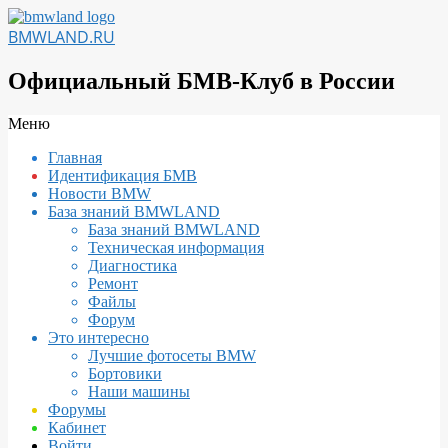
Перейти
к
BMWLAND.RU
содержимому
Официальный БМВ-Клуб в России
Вторичное
Меню
меню
Главная
навигации
Идентификация БМВ
Новости BMW
База знаний BMWLAND
База знаний BMWLAND
Техническая информация
Диагностика
Ремонт
Файлы
Форум
Это интересно
Лучшие фотосеты BMW
Бортовики
Наши машины
Форумы
Кабинет
Войти