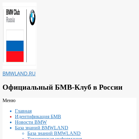
Перейти
к
содержимому
BMWLAND.RU
Официальный БМВ-Клуб в России
Вторичное
Меню
меню
Главная
навигации
Идентификация БМВ
Новости BMW
База знаний BMWLAND
База знаний BMWLAND
Техническая информация