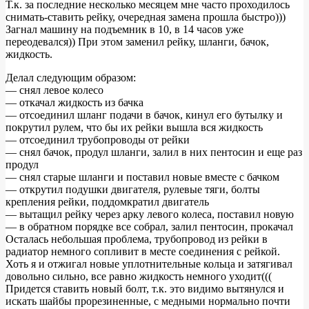
Т.к. за последние несколько месяцем мне часто проходилось
снимать-ставить рейку, очередная замена прошла быстро)))
Эпопея
Загнал машину на подъемник в 10, в 14 часов уже
с
переодевался)) При этом заменил рейку, шланги, бачок,
жидкость.
рулевой
BMW
Делал следующим образом:
— снял левое колесо
e39
— откачал жидкость из бачка
525i
— отсоединил шланг подачи в бачок, кинул его бутылку и
покрутил рулем, что бы их рейки вышла вся жидкость
(2015-
— отсоединил трубопроводы от рейки
2016
— снял бачок, продул шланги, залил в них пентосин и еще раз
продул
гг.)
— снял старые шланги и поставил новые вместе с бачком
Часть
— открутил подушки двигателя, рулевые тяги, болты
крепления рейки, поддомкратил двигатель
2
— вытащил рейку через арку левого колеса, поставил новую
— в обратном порядке все собрал, залил пентосин, прокачал
Осталась небольшая проблема, трубопровод из рейки в
радиатор немного сопливит в месте соединения с рейкой.
Хоть я и отжигал новые уплотнительные кольца и затягивал
довольно сильно, все равно жидкость немного уходит(((
Придется ставить новый болт, т.к. это видимо вытянулся и
искать шайбы прорезиненные, с медными нормально почти