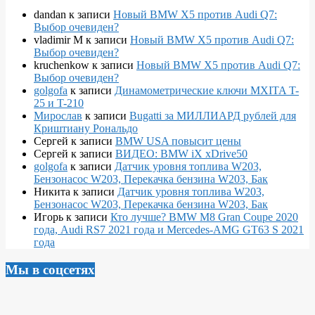
dandan
к записи
Новый BMW X5 против Audi Q7:
Выбор очевиден?
vladimir M
к записи
Новый BMW X5 против Audi Q7:
Выбор очевиден?
kruchenkow
к записи
Новый BMW X5 против Audi Q7:
Выбор очевиден?
golgofa
к записи
Динамометрические ключи MXITA T-
25 и T-210
Мирослав
к записи
Bugatti за МИЛЛИАРД рублей для
Криштиану Рональдо
Сергей
к записи
BMW USA повысит цены
Сергей
к записи
ВИДЕО: BMW iX xDrive50
golgofa
к записи
Датчик уровня топлива W203,
Бензонасос W203, Перекачка бензина W203, Бак
Никита
к записи
Датчик уровня топлива W203,
Бензонасос W203, Перекачка бензина W203, Бак
Игорь
к записи
Кто лучше? BMW M8 Gran Coupe 2020
года, Audi RS7 2021 года и Mercedes-AMG GT63 S 2021
года
Мы в соцсетях