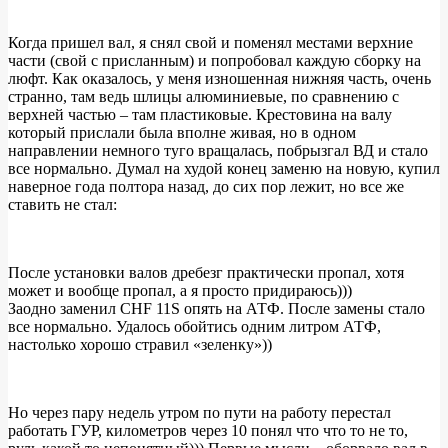
Когда пришел вал, я снял свой и поменял местами верхние
части (свой с присланным) и попробовал каждую сборку на
люфт. Как оказалось, у меня изношенная нижняя часть, очень
странно, там ведь шлицы алюминиевые, по сравнению с
верхней частью – там пластиковые. Крестовина на валу
который прислали была вполне живая, но в одном
направлении немного туго вращалась, побрызгал ВД и стало
все нормально. Думал на худой конец заменю на новую, купил
наверное года полтора назад, до сих пор лежит, но все же
ставить не стал:
После установки валов дребезг практически пропал, хотя
может и вообще пропал, а я просто придираюсь)))
Заодно заменил CHF 11S опять на АТФ. После замены стало
все нормально. Удалось обойтись одним литром АТФ,
настолько хорошо стравил «зеленку»))
Но через пару недель утром по пути на работу перестал
работать ГУР, километров через 10 понял что что то не то,