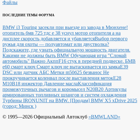
Файлы
ПОСЛЕДНИЕ ТЕМЫ ФОРУМА
BMW i3 Touring засекли при выезде из завода в Мюнхене!
отопитель бмв 725 тдс е 38 уснул мотор отопителя а на
дисплее скорость добавляется и убавляется
Выбор первого
ружья для охоты — полуавтомат или двустволка?
Подскажите, где узнать официальную мощность двигателя.
Какими не должны быть BMW
Обучающая игра "Сломай
автомобиль"
Важно Акпп
F16 стук в передней подвеске.
БМВ
е60 смарт ключ Смарт ключ не вытаскивается из замка
E39
DSC или датчик АБС
Метки m50б25 безванос Не
прокручивается коленвал после выставления меток
Е28
М10В18 инжектор Давление масла
Классификация
промежуточных рычагов и коромысел N20B20
Артикулы
армированных топливных шлангов и систем охлаждения
Турбины IRONUNIT на BMW.
[Продам] BMW X5 xDrive 2025
(город: Минск )
© 1995—2026 Официальный Автоклуб
«BMWLAND»