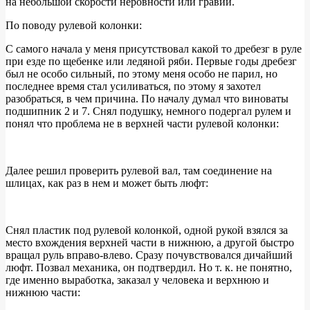
на небольшой скорости неровности или гравий.
По поводу рулевой колонки:
С самого начала у меня присутствовал какой то дребезг в руле
при езде по щебенке или ледяной ряби. Первые годы дребезг
был не особо сильный, по этому меня особо не парил, но
последнее время стал усиливаться, по этому я захотел
разобраться, в чем причина. По началу думал что виноваты
подшипник 2 и 7. Снял подушку, немного подергал рулем и
понял что проблема не в верхней части рулевой колонки:
Далее решил проверить рулевой вал, там соединение на
шлицах, как раз в нем и может быть люфт:
Снял пластик под рулевой колонкой, одной рукой взялся за
место вхождения верхней части в нижнюю, а другой быстро
вращал руль вправо-влево. Сразу почувствовался дичайший
люфт. Позвал механика, он подтвердил. Но т. к. не понятно,
где именно выработка, заказал у человека и верхнюю и
нижнюю части: