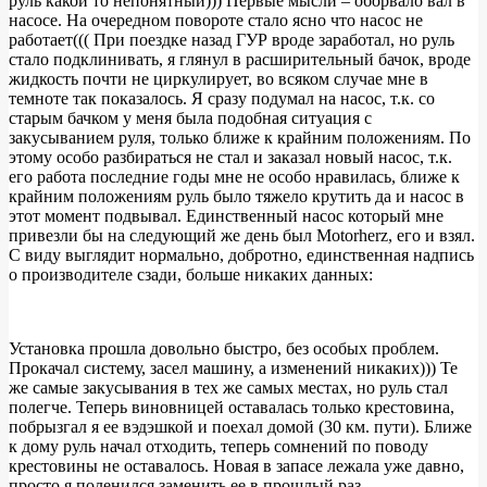
руль какой то непонятный))) Первые мысли – оборвало вал в
насосе. На очередном повороте стало ясно что насос не
работает((( При поездке назад ГУР вроде заработал, но руль
стало подклинивать, я глянул в расширительный бачок, вроде
жидкость почти не циркулирует, во всяком случае мне в
темноте так показалось. Я сразу подумал на насос, т.к. со
старым бачком у меня была подобная ситуация с
закусыванием руля, только ближе к крайним положениям. По
этому особо разбираться не стал и заказал новый насос, т.к.
его работа последние годы мне не особо нравилась, ближе к
крайним положениям руль было тяжело крутить да и насос в
этот момент подвывал. Единственный насос который мне
привезли бы на следующий же день был Motorherz, его и взял.
С виду выглядит нормально, добротно, единственная надпись
о производителе сзади, больше никаких данных:
Установка прошла довольно быстро, без особых проблем.
Прокачал систему, засел машину, а изменений никаких))) Те
же самые закусывания в тех же самых местах, но руль стал
полегче. Теперь виновницей оставалась только крестовина,
побрызгал я ее вэдэшкой и поехал домой (30 км. пути). Ближе
к дому руль начал отходить, теперь сомнений по поводу
крестовины не оставалось. Новая в запасе лежала уже давно,
просто я поленился заменить ее в прошлый раз.