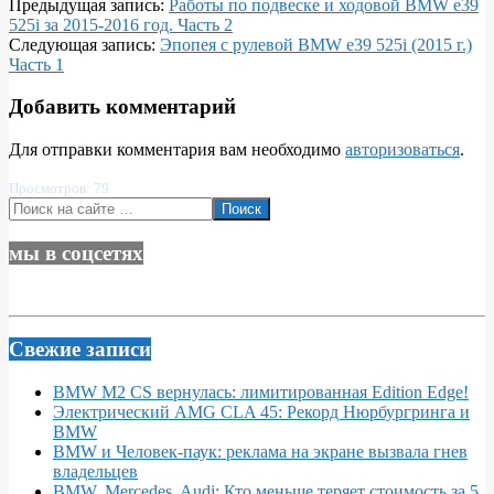
2016-
Предыдущая запись:
Работы по подвеске и ходовой BMW e39
08-
525i за 2015-2016 год. Часть 2
02
Следующая запись:
Эпопея с рулевой BMW e39 525i (2015 г.)
Часть 1
Добавить комментарий
Для отправки комментария вам необходимо
авторизоваться
.
Просмотров: 79
Поиск
мы в соцсетях
Свежие записи
BMW M2 CS вернулась: лимитированная Edition Edge!
Электрический AMG CLA 45: Рекорд Нюрбургринга и
BMW
BMW и Человек-паук: реклама на экране вызвала гнев
владельцев
BMW, Mercedes, Audi: Кто меньше теряет стоимость за 5