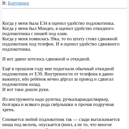
В:
Бортовики
Когда у меня была Е34 я оценил удобство подлокотника.
Когда у меня был Мондео, я оценил удобство откидного
Свежий
подлокотника с нишей под хлам.
выпуск
Когда у меня появилась 39ка, то по штату стоял сдвижной
подлокотник под телефон. И я оценил удобство сдвижного
журнала
подлокотника.
«Уголок
И вот давно хотелось сдвижной и откидной.
колхозника»
или
Ещё в прошлом году мне подогнали обычный откидной
подлокотник от Е39. Внутренности от телефона я давно
корчим
выкинул, ибо ребёнок вечно дёргал за провод и сдвигал
подлокотник
подлокотник назад.
И вот таки дошли руки.
BMW
e39
Из инструмента надо рулетка, ручка/карандах/маркер,
болгарка и всякого рода свёрлышки и прочая подручная
530i
хрень.
Снимается любой подлокотник так — сзади вытаскивается
ниша под мелочь, опускается (вниз, а не то, что многие