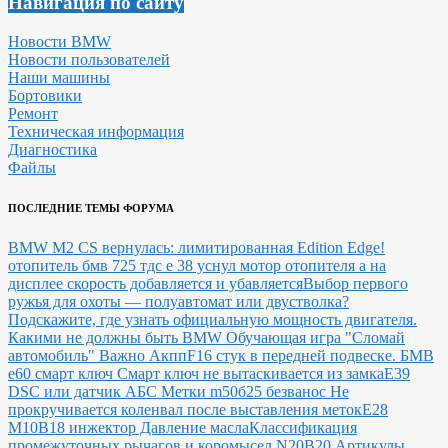
Навигация по сайту
Новости BMW
Новости пользователей
Наши машины
Бортовики
Ремонт
Техническая информация
Диагностика
Файлы
ПОСЛЕДНИЕ ТЕМЫ ФОРУМА
BMW M2 CS вернулась: лимитированная Edition Edge!
отопитель бмв 725 тдс е 38 уснул мотор отопителя а на
дисплее скорость добавляется и убавляется
Выбор первого
ружья для охоты — полуавтомат или двустволка?
Подскажите, где узнать официальную мощность двигателя.
Какими не должны быть BMW
Обучающая игра "Сломай
автомобиль"
Важно Акпп
F16 стук в передней подвеске.
БМВ
е60 смарт ключ Смарт ключ не вытаскивается из замка
E39
DSC или датчик АБС
Метки m50б25 безванос Не
прокручивается коленвал после выставления меток
Е28
М10В18 инжектор Давление масла
Классификация
промежуточных рычагов и коромысел N20B20
Артикулы