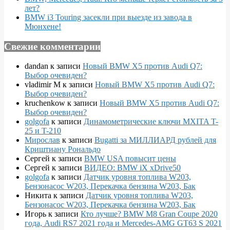
лет?
BMW i3 Touring засекли при выезде из завода в
Мюнхене!
Свежие комментарии
dandan
к записи
Новый BMW X5 против Audi Q7:
Выбор очевиден?
vladimir M
к записи
Новый BMW X5 против Audi Q7:
Выбор очевиден?
kruchenkow
к записи
Новый BMW X5 против Audi Q7:
Выбор очевиден?
golgofa
к записи
Динамометрические ключи MXITA T-
25 и T-210
Мирослав
к записи
Bugatti за МИЛЛИАРД рублей для
Криштиану Рональдо
Сергей
к записи
BMW USA повысит цены
Сергей
к записи
ВИДЕО: BMW iX xDrive50
golgofa
к записи
Датчик уровня топлива W203,
Бензонасос W203, Перекачка бензина W203, Бак
Никита
к записи
Датчик уровня топлива W203,
Бензонасос W203, Перекачка бензина W203, Бак
Игорь
к записи
Кто лучше? BMW M8 Gran Coupe 2020
года, Audi RS7 2021 года и Mercedes-AMG GT63 S 2021