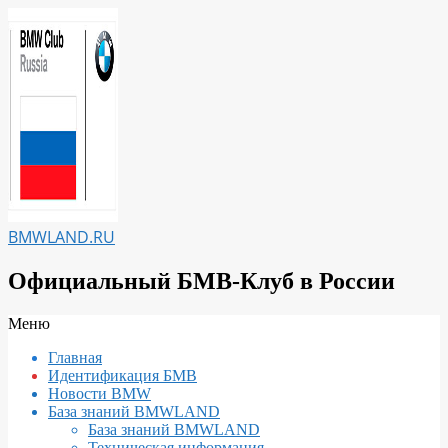
Перейти
к
содержимому
BMWLAND.RU
Официальный БМВ-Клуб в России
Вторичное
Меню
меню
Главная
навигации
Идентификация БМВ
Новости BMW
База знаний BMWLAND
База знаний BMWLAND
Техническая информация