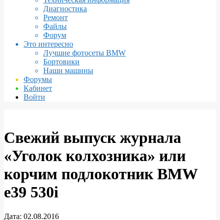
Диагностика
Ремонт
Файлы
Форум
Это интересно
Лучшие фотосеты BMW
Бортовики
Наши машины
Форумы
Кабинет
Войти
Свежий выпуск журнала
«Уголок колхозника» или
корчим подлокотник BMW
e39 530i
Дата:
02.08.2016