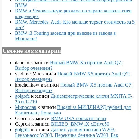
BMW
BMW и Человек-паук: реклама на экране вызвала гнев
владельцев
BMW, Mercedes, Audi: Кто меньше теряет стоимость за 5
лет?
BMW i3 Touring засекли при выезде из завода в
Мюнхене!
Свежие комментарии
dandan
к записи
Новый BMW X5 против Audi Q7:
Выбор очевиден?
vladimir M
к записи
Новый BMW X5 против Audi Q7:
Выбор очевиден?
kruchenkow
к записи
Новый BMW X5 против Audi Q7:
Выбор очевиден?
golgofa
к записи
Динамометрические ключи MXITA T-
25 и T-210
Мирослав
к записи
Bugatti за МИЛЛИАРД рублей для
Криштиану Рональдо
Сергей
к записи
BMW USA повысит цены
Сергей
к записи
ВИДЕО: BMW iX xDrive50
golgofa
к записи
Датчик уровня топлива W203,
Бензонасос W203, Перекачка бензина W203, Бак