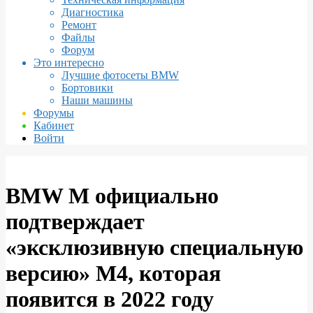
Диагностика
Ремонт
Файлы
Форум
Это интересно
Лучшие фотосеты BMW
Бортовики
Наши машины
Форумы
Кабинет
Войти
BMW M официально
подтверждает
«эксклюзивную специальную
версию» M4, которая
появится в 2022 году