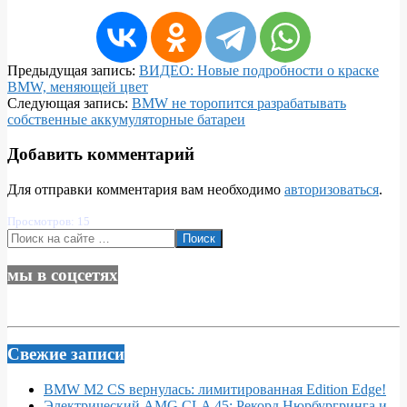
2022
году
2022-
Предыдущая запись:
ВИДЕО: Новые подробности о краске
01-
BMW, меняющей цвет
13
Следующая запись:
BMW не торопится разрабатывать
собственные аккумуляторные батареи
Добавить комментарий
Для отправки комментария вам необходимо
авторизоваться
.
Просмотров: 15
Поиск
мы в соцсетях
Свежие записи
BMW M2 CS вернулась: лимитированная Edition Edge!
Электрический AMG CLA 45: Рекорд Нюрбургринга и