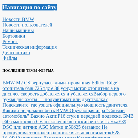
Навигация по сайту
Новости BMW
Новости пользователей
Наши машины
Бортовики
Ремонт
Техническая информация
Диагностика
Файлы
ПОСЛЕДНИЕ ТЕМЫ ФОРУМА
BMW M2 CS вернулась: лимитированная Edition Edge!
отопитель бмв 725 тдс е 38 уснул мотор отопителя а на
дисплее скорость добавляется и убавляется
Выбор первого
ружья для охоты — полуавтомат или двустволка?
Подскажите, где узнать официальную мощность двигателя.
Какими не должны быть BMW
Обучающая игра "Сломай
автомобиль"
Важно Акпп
F16 стук в передней подвеске.
БМВ
е60 смарт ключ Смарт ключ не вытаскивается из замка
E39
DSC или датчик АБС
Метки m50б25 безванос Не
прокручивается коленвал после выставления меток
Е28