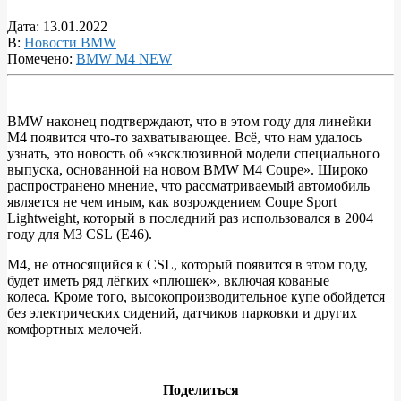
Дата:
13.01.2022
В:
Новости BMW
Помечено:
BMW M4 NEW
BMW наконец подтверждают, что в этом году для линейки
M4 появится что-то захватывающее. Всё, что нам удалось
BMW
узнать, это новость об «эксклюзивной модели специального
M
выпуска, основанной на новом BMW M4 Coupe». Широко
распространено мнение, что рассматриваемый автомобиль
официально
является не чем иным, как возрождением Coupe Sport
подтверждает
Lightweight, который в последний раз использовался в 2004
году для M3 CSL (E46).
«эксклюзивную
специальную
M4, не относящийся к CSL, который появится в этом году,
будет иметь ряд лёгких «плюшек», включая кованые
версию»
колеса. Кроме того, высокопроизводительное купе обойдется
M4,
без электрических сидений, датчиков парковки и других
комфортных мелочей.
которая
появится
в
Поделиться