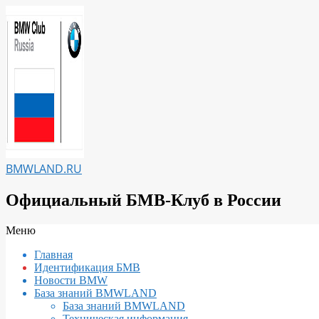
Перейти
к
содержимому
BMWLAND.RU
Официальный БМВ-Клуб в России
Вторичное
Меню
меню
Главная
навигации
Идентификация БМВ
Новости BMW
База знаний BMWLAND
База знаний BMWLAND
Техническая информация