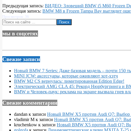
2024-
Предыдущая запись:
ВИДЕО: Зловещий BMW i5 M60 Frozen De
03-
Следующая запись:
BMW M8 в Frozen Tampa Bay выглядит ош
14
Просмотров: 36
Поиск
мы в соцсетях
Свежие записи
Новый BMW 7 Series: Даже базовая модель – почти 150 т
MINI JCW: аксессуары, которые оживляют хот-хэтч
BMW M2 CS вернулась: лимитированная Edition Edge!
Электрический AMG CLA 45: Рекорд Нюрбургринга и 
BMW и Человек-паук: реклама на экране вызвала гнев вл
Свежие комментарии
dandan
к записи
Новый BMW X5 против Audi Q7: Выбор 
vladimir M
к записи
Новый BMW X5 против Audi Q7: Выб
kruchenkow
к записи
Новый BMW X5 против Audi Q7: Вы
golgofa
к записи
Динамометрические ключи MXITA T-25 