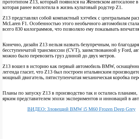
прототипом Z13, который появился на Женевском автосалоне в 
Необычный
которая ранее воплотила в жизнь культовый родстер Z1.
прототип
Z13 представлял собой компактный хэтчбек с центральным ра
Z13
McLaren F1. Особенностью этого необычного автомобиля стал
всего 830 килограммов, что позволяло ему показывать впечат
Конечно, дизайн Z13 нельзя назвать безупречным, но благодар
бесступенчатой трансмиссии (CVT), заимствованной у Ford, а
можно было перевозить груз длиной до двух метров.
Z13 вошел в историю как первый автомобиль BMW, оснащённый
легенда гласит, что Z13 был построен итальянским производит
мощный двигатель, пятиступенчатая механическая коробка пер
Планы по запуску Z13 в производство так и остались планами, 
ярким представителем эпохи экспериментов и инноваций в ав
ВИДЕО: Зловещий BMW i5 M60 Frozen Deep Grey