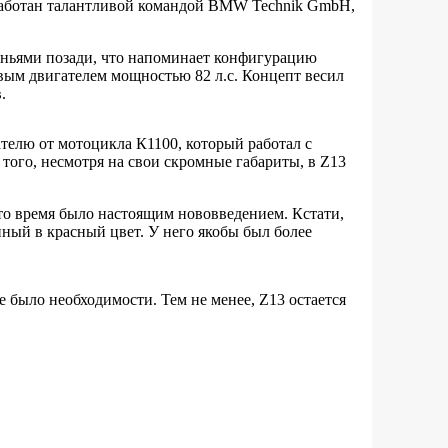
работан талантливой командой BMW Technik GmbH,
еньями позади, что напоминает конфигурацию
вым двигателем мощностью 82 л.с. Концепт весил
.
телю от мотоцикла К1100, который работал с
ого, несмотря на свои скромные габариты, в Z13
то время было настоящим нововведением. Кстати,
нный в красный цвет. У него якобы был более
е было необходимости. Тем не менее, Z13 остается