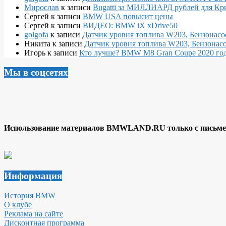
Мирослав
к записи
Bugatti за МИЛЛИАРД рублей для Кр
Сергей
к записи
BMW USA повысит цены
Сергей
к записи
ВИДЕО: BMW iX xDrive50
golgofa
к записи
Датчик уровня топлива W203, Бензонасо
Никита
к записи
Датчик уровня топлива W203, Бензонасо
Игорь
к записи
Кто лучше? BMW M8 Gran Coupe 2020 года
Мы в соцсетях
Использование материалов BMWLAND.RU только с письмен
Информация
История BMW
О клубе
Реклама на сайте
Дисконтная программа