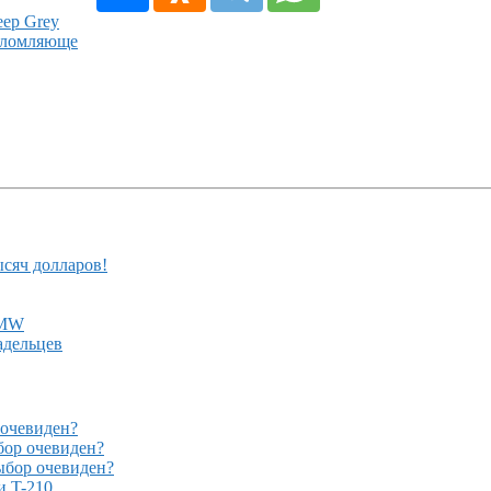
ep Grey
еломляюще
ысяч долларов!
BMW
адельцев
очевиден?
ор очевиден?
бор очевиден?
и T-210