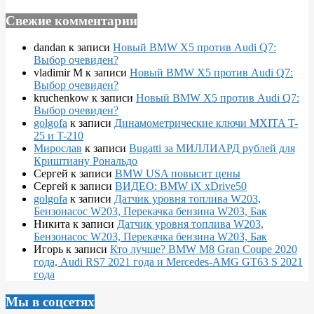
Свежие комментарии
dandan
к записи
Новый BMW X5 против Audi Q7:
Выбор очевиден?
vladimir M
к записи
Новый BMW X5 против Audi Q7:
Выбор очевиден?
kruchenkow
к записи
Новый BMW X5 против Audi Q7:
Выбор очевиден?
golgofa
к записи
Динамометрические ключи MXITA T-
25 и T-210
Мирослав
к записи
Bugatti за МИЛЛИАРД рублей для
Криштиану Рональдо
Сергей
к записи
BMW USA повысит цены
Сергей
к записи
ВИДЕО: BMW iX xDrive50
golgofa
к записи
Датчик уровня топлива W203,
Бензонасос W203, Перекачка бензина W203, Бак
Никита
к записи
Датчик уровня топлива W203,
Бензонасос W203, Перекачка бензина W203, Бак
Игорь
к записи
Кто лучше? BMW M8 Gran Coupe 2020
года, Audi RS7 2021 года и Mercedes-AMG GT63 S 2021
года
Мы в соцсетях