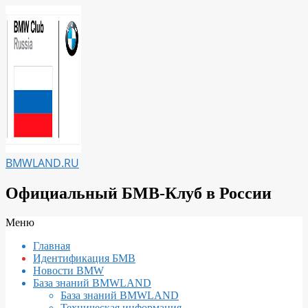
Перейти
к
содержимому
BMWLAND.RU
Официальный БМВ-Клуб в России
Вторичное
Меню
меню
Главная
навигации
Идентификация БМВ
Новости BMW
База знаний BMWLAND
База знаний BMWLAND
Техническая информация