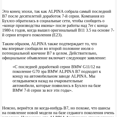
Это конец эпохи, так как ALPINA собрала самый последний
B7 после десятилетий доработок 7-й серии. Компания из
Производство
Бухлоэ обратилась в социальные сети, чтобы сообщить о
ALPINA
«конце производства иконы» после работы над 7er с конца
1980-х годов, когда вышел оригинальный B11 3.5 на основе 7-
B7
й серии второго поколения (E23).
прекращено,
Таким образом, ALPINA также подтверждает то, что
замена
мы впервые сообщили во второй половине июля о
не
потенциальной кончине B7 в целом. Действительно,
официальное объявление включает следующее заявление:
планируется
«С последней доработкой серии BMW G11/12 на
поколение G70 эра BMW ALPINA B7 подходит к
концу на автомобильном заводе ALPINA. Мы
оглядываемся назад на очаровательные
автомобили, которые появились в Бухлоэ на базе
BMW 7-й серии за все эти годы».
Неясно, вернётся ли когда-нибудь B7, но похоже, что шансы
на появление новой модели на базе седьмого поколения очень