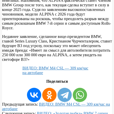
невелики. Напомним, что ALPINA фактически станет членом
BMW Group после того, как текущая сделка вступит в силу в
конце 2025 года. Судя по заявлениям высокопоставленных
чиновников, модели ALPINA с 2026 года будут
ориентированы на роскошь, чтобы преодолеть разрыв между
самым роскошным BMW 7-й серии и самым доступным Rolls-
Royce.
Недавнее заявление, сделанное вице-президентом BMW,
главой Series Luxury Class, Кристианом Чурченталером, ставит
будущее B3 под угрозу, поскольку это может обесценить
имидж бренда: «Имеет ли смысл для автолюбителя потратить
250 000 или 300 000 евро на ALPINA, а затем увидеть на
светофоре B3?»
ВИДЕО: BMW M4 CSL — 309 км/час
на автобане
Поделиться
2022-
Предыдущая запись:
ВИДЕО: BMW M4 CSL — 309 км/час на
09-
автобане
25
Следующая запись:
ВИДЕО: «Золотая рыбка» BMW 7 серии