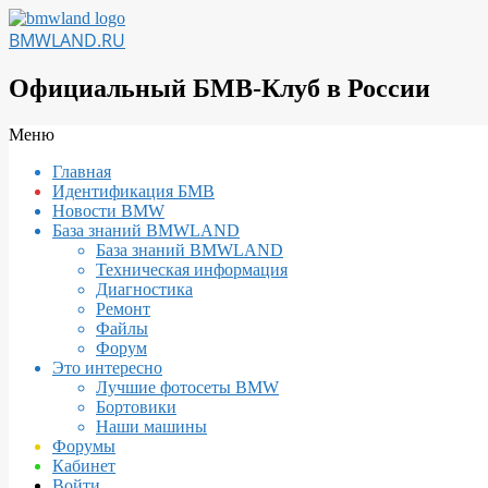
Перейти
к
BMWLAND.RU
содержимому
Официальный БМВ-Клуб в России
Вторичное
Меню
меню
Главная
навигации
Идентификация БМВ
Новости BMW
База знаний BMWLAND
База знаний BMWLAND
Техническая информация
Диагностика
Ремонт
Файлы
Форум
Это интересно
Лучшие фотосеты BMW
Бортовики
Наши машины
Форумы
Кабинет
Войти