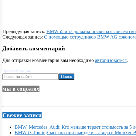
Welt
2020-
Предыдущая запись:
BMW i5 и i7 должны появиться совсем ско
02-
Следующая запись:
С помощью сотрудников BMW AG сэкономил
25
Добавить комментарий
Для отправки комментария вам необходимо
авторизоваться
.
Просмотров: 34
Поиск
мы в соцсетях
Свежие записи
BMW, Mercedes, Audi: Кто меньше теряет стоимость за 5 л
BMW i3 Touring засекли при выезде из завода в Мюнхене