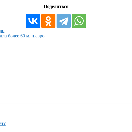
Поделиться
ро
а более 60 млн.евро
ет?
!