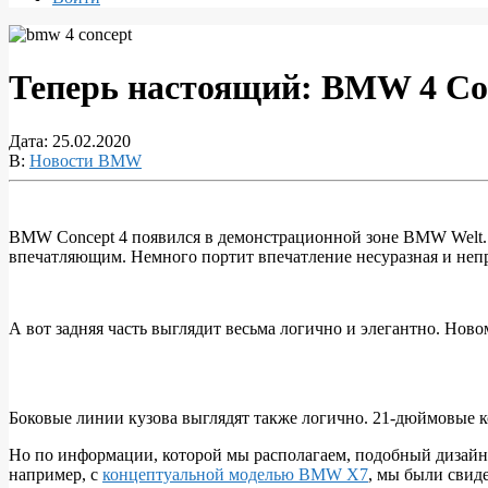
Теперь настоящий: BMW 4 Co
Дата:
25.02.2020
В:
Новости BMW
BMW Concept 4 появился в демонстрационной зоне BMW Welt. 
впечатляющим. Немного портит впечатление несуразная и неп
Теперь
настоящий:
BMW
А вот задняя часть выглядит весьма логично и элегантно. Но
4
Concept
представлен
Боковые линии кузова выглядят также логично. 21-дюймовые 
в
Но по информации, которой мы располагаем, подобный дизайн
BMW
например, с
концептуальной моделью BMW X7
, мы были свид