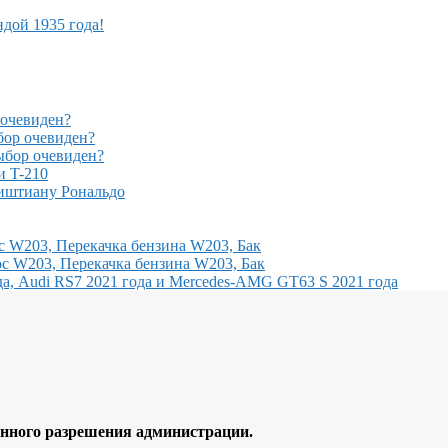
ндой 1935 года!
очевиден?
ор очевиден?
бор очевиден?
и T-210
иштиану Рональдо
с W203, Перекачка бензина W203, Бак
с W203, Перекачка бензина W203, Бак
, Audi RS7 2021 года и Mercedes-AMG GT63 S 2021 года
ного разрешения администрации.