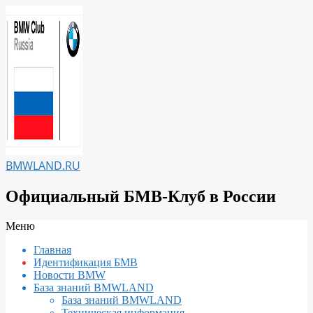
Перейти
к
содержимому
BMWLAND.RU
Официальный БМВ-Клуб в России
Вторичное
Меню
меню
Главная
навигации
Идентификация БМВ
Новости BMW
База знаний BMWLAND
База знаний BMWLAND
Техническая информация