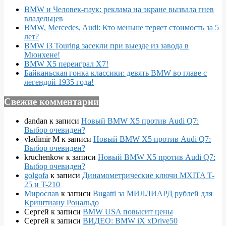
BMW и Человек-паук: реклама на экране вызвала гнев
владельцев
BMW, Mercedes, Audi: Кто меньше теряет стоимость за 5
лет?
BMW i3 Touring засекли при выезде из завода в
Мюнхене!
BMW X5 переиграл X7!
Байканьская гонка классики: девять BMW во главе с
легендой 1935 года!
Свежие комментарии
dandan
к записи
Новый BMW X5 против Audi Q7:
Выбор очевиден?
vladimir M
к записи
Новый BMW X5 против Audi Q7:
Выбор очевиден?
kruchenkow
к записи
Новый BMW X5 против Audi Q7:
Выбор очевиден?
golgofa
к записи
Динамометрические ключи MXITA T-
25 и T-210
Мирослав
к записи
Bugatti за МИЛЛИАРД рублей для
Криштиану Рональдо
Сергей
к записи
BMW USA повысит цены
Сергей
к записи
ВИДЕО: BMW iX xDrive50