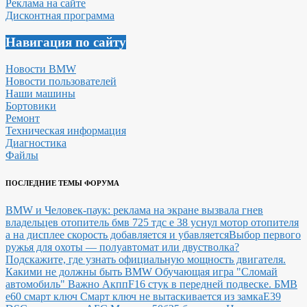
Реклама на сайте
Дисконтная программа
Навигация по сайту
Новости BMW
Новости пользователей
Наши машины
Бортовики
Ремонт
Техническая информация
Диагностика
Файлы
ПОСЛЕДНИЕ ТЕМЫ ФОРУМА
BMW и Человек-паук: реклама на экране вызвала гнев
владельцев
отопитель бмв 725 тдс е 38 уснул мотор отопителя
а на дисплее скорость добавляется и убавляется
Выбор первого
ружья для охоты — полуавтомат или двустволка?
Подскажите, где узнать официальную мощность двигателя.
Какими не должны быть BMW
Обучающая игра "Сломай
автомобиль"
Важно Акпп
F16 стук в передней подвеске.
БМВ
е60 смарт ключ Смарт ключ не вытаскивается из замка
E39