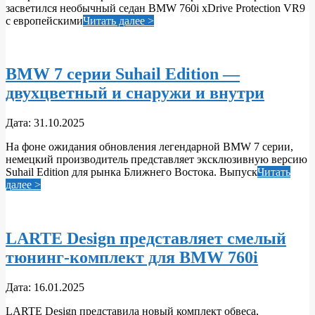
засветился необычный седан BMW 760i xDrive Protection VR9
с европейскими
Читать далее >
BMW 7 серии Suhail Edition —
двухцветный и снаружи и внутри
2025-
Дата:
31.10.2025
10-
На фоне ожидания обновления легендарной BMW 7 серии,
31
немецкий производитель представляет эксклюзивную версию
Suhail Edition для рынка Ближнего Востока. Выпуск
Читать
далее >
LARTE Design представляет смелый
тюнинг-комплект для BMW 760i
2025-
Дата:
16.01.2025
01-
LARTE Design представила новый комплект обвеса,
16