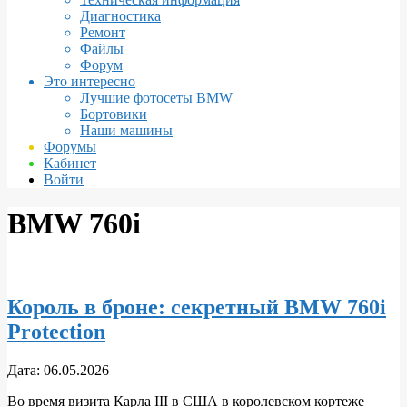
Диагностика
Ремонт
Файлы
Форум
Это интересно
Лучшие фотосеты BMW
Бортовики
Наши машины
Форумы
Кабинет
Войти
BMW 760i
Король в броне: секретный BMW 760i
Protection
2026-
Дата:
06.05.2026
05-
Во время визита Карла III в США в королевском кортежe
06