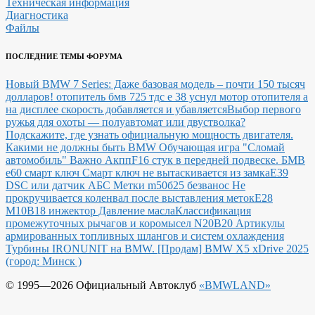
Техническая информация
Диагностика
Файлы
ПОСЛЕДНИЕ ТЕМЫ ФОРУМА
Новый BMW 7 Series: Даже базовая модель – почти 150 тысяч
долларов!
отопитель бмв 725 тдс е 38 уснул мотор отопителя а
на дисплее скорость добавляется и убавляется
Выбор первого
ружья для охоты — полуавтомат или двустволка?
Подскажите, где узнать официальную мощность двигателя.
Какими не должны быть BMW
Обучающая игра "Сломай
автомобиль"
Важно Акпп
F16 стук в передней подвеске.
БМВ
е60 смарт ключ Смарт ключ не вытаскивается из замка
E39
DSC или датчик АБС
Метки m50б25 безванос Не
прокручивается коленвал после выставления меток
Е28
М10В18 инжектор Давление масла
Классификация
промежуточных рычагов и коромысел N20B20
Артикулы
армированных топливных шлангов и систем охлаждения
Турбины IRONUNIT на BMW.
[Продам] BMW X5 xDrive 2025
(город: Минск )
© 1995—2026 Официальный Автоклуб
«BMWLAND»