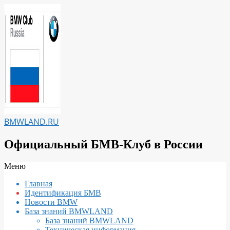
Перейти
к
содержимому
BMWLAND.RU
Официальный БМВ-Клуб в России
Вторичное
Меню
меню
Главная
навигации
Идентификация БМВ
Новости BMW
База знаний BMWLAND
База знаний BMWLAND
Техническая информация