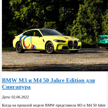
BMW M3 и M4 50 Jahre Edition для
Сингапура
2022-
Дата:
02.06.2022
06-
Когда на прошлой неделе BMW представила M3 и M4 50 Jahre
02