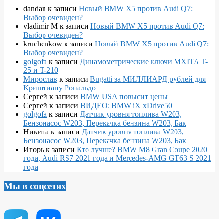
dandan
к записи
Новый BMW X5 против Audi Q7:
Выбор очевиден?
vladimir M
к записи
Новый BMW X5 против Audi Q7:
Выбор очевиден?
kruchenkow
к записи
Новый BMW X5 против Audi Q7:
Выбор очевиден?
golgofa
к записи
Динамометрические ключи MXITA T-
25 и T-210
Мирослав
к записи
Bugatti за МИЛЛИАРД рублей для
Криштиану Рональдо
Сергей
к записи
BMW USA повысит цены
Сергей
к записи
ВИДЕО: BMW iX xDrive50
golgofa
к записи
Датчик уровня топлива W203,
Бензонасос W203, Перекачка бензина W203, Бак
Никита
к записи
Датчик уровня топлива W203,
Бензонасос W203, Перекачка бензина W203, Бак
Игорь
к записи
Кто лучше? BMW M8 Gran Coupe 2020
года, Audi RS7 2021 года и Mercedes-AMG GT63 S 2021
года
Мы в соцсетях