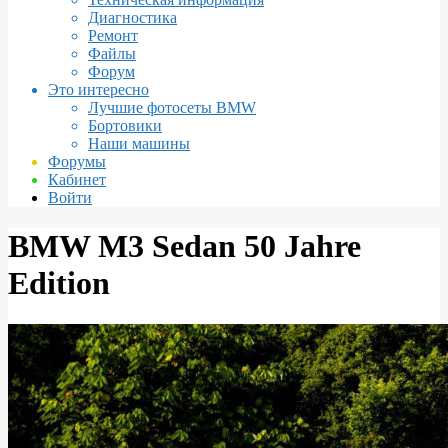
Диагностика
Ремонт
Файлы
Форум
Это интересно
Лучшие фотосеты BMW
Бортовики
Наши машины
Форумы
Кабинет
Войти
BMW M3 Sedan 50 Jahre
Edition