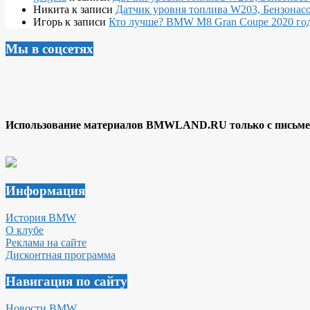
Никита
к записи
Датчик уровня топлива W203, Бензонасо
Игорь
к записи
Кто лучше? BMW M8 Gran Coupe 2020 года
Мы в соцсетях
Использование материалов BMWLAND.RU только с письмен
Информация
История BMW
О клубе
Реклама на сайте
Дисконтная программа
Навигация по сайту
Новости BMW