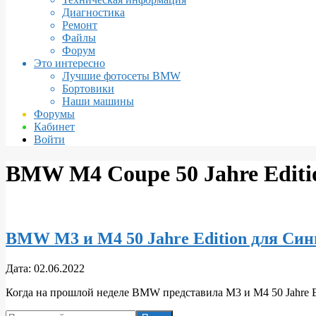
Диагностика
Ремонт
Файлы
Форум
Это интересно
Лучшие фотосеты BMW
Бортовики
Наши машины
Форумы
Кабинет
Войти
BMW M4 Coupe 50 Jahre Editi
BMW M3 и M4 50 Jahre Edition для Син
2022-
Дата:
02.06.2022
06-
Когда на прошлой неделе BMW представила M3 и M4 50 Jahre Ed
02
Поиск