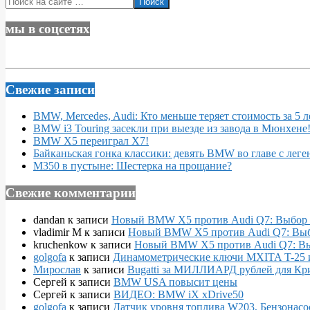
мы в соцсетях
Свежие записи
BMW, Mercedes, Audi: Кто меньше теряет стоимость за 5 л
BMW i3 Touring засекли при выезде из завода в Мюнхене
BMW X5 переиграл X7!
Байканьская гонка классики: девять BMW во главе с леге
M350 в пустыне: Шестерка на прощание?
Свежие комментарии
dandan
к записи
Новый BMW X5 против Audi Q7: Выбор 
vladimir M
к записи
Новый BMW X5 против Audi Q7: Выб
kruchenkow
к записи
Новый BMW X5 против Audi Q7: Вы
golgofa
к записи
Динамометрические ключи MXITA T-25 
Мирослав
к записи
Bugatti за МИЛЛИАРД рублей для Кр
Сергей
к записи
BMW USA повысит цены
Сергей
к записи
ВИДЕО: BMW iX xDrive50
golgofa
к записи
Датчик уровня топлива W203, Бензонасо