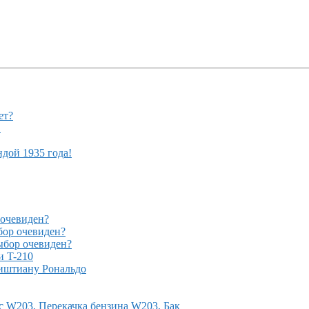
ет?
!
ндой 1935 года!
очевиден?
ор очевиден?
бор очевиден?
и T-210
иштиану Рональдо
с W203, Перекачка бензина W203, Бак