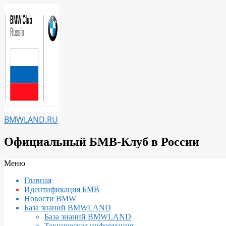
Перейти
к
содержимому
BMWLAND.RU
Официальный БМВ-Клуб в России
Вторичное
Меню
меню
Главная
навигации
Идентификация БМВ
Новости BMW
База знаний BMWLAND
База знаний BMWLAND
Техническая информация