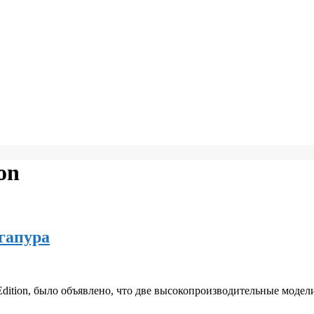
on
гапура
ition, было объявлено, что две высокопроизводительные модели