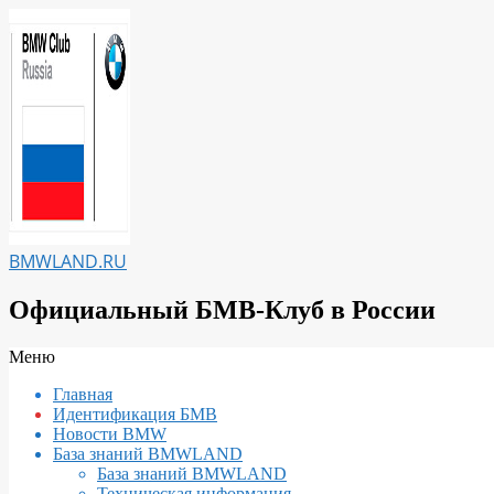
Перейти
к
содержимому
BMWLAND.RU
Официальный БМВ-Клуб в России
Вторичное
Меню
меню
Главная
навигации
Идентификация БМВ
Новости BMW
База знаний BMWLAND
База знаний BMWLAND
Техническая информация