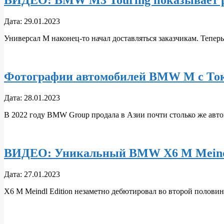
ВИДЕО: BMW M3 Touring показывает ра
2023-
Дата:
29.01.2023
01-
Универсал М наконец-то начал доставляться заказчикам. Тепер
29
Фотографии автомобилей BMW M с Токи
2023-
Дата:
28.01.2023
01-
В 2022 году BMW Group продала в Азии почти столько же автом
28
ВИДЕО: Уникальный BMW X6 M Meindl 
2023-
Дата:
27.01.2023
01-
X6 M Meindl Edition незаметно дебютировал во второй половин
27