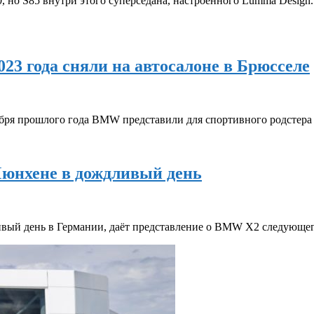
, но S85 внутри этого суперседана, настроенного Lumma Design
 года сняли на автосалоне в Брюсселе
нтября прошлого года BMW представили для спортивного родстер
юнхене в дождливый день
ивый день в Германии, даёт представление о BMW X2 следующег