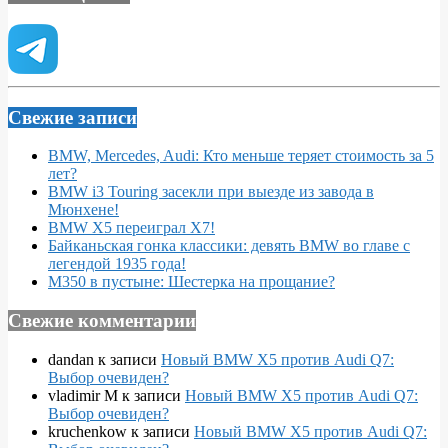
Свежие записи
BMW, Mercedes, Audi: Кто меньше теряет стоимость за 5
лет?
BMW i3 Touring засекли при выезде из завода в
Мюнхене!
BMW X5 переиграл X7!
Байканьская гонка классики: девять BMW во главе с
легендой 1935 года!
M350 в пустыне: Шестерка на прощание?
Свежие комментарии
dandan
к записи
Новый BMW X5 против Audi Q7:
Выбор очевиден?
vladimir M
к записи
Новый BMW X5 против Audi Q7:
Выбор очевиден?
kruchenkow
к записи
Новый BMW X5 против Audi Q7: