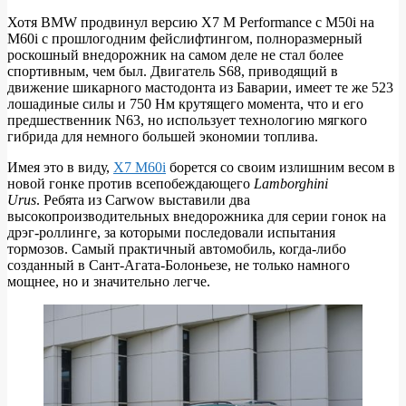
Хотя BMW продвинул версию X7 M Performance с M50i на
M60i с прошлогодним фейслифтингом, полноразмерный
ВИДЕО:
роскошный внедорожник на самом деле не стал более
BMW
спортивным, чем был. Двигатель S68, приводящий в
движение шикарного мастодонта из Баварии, имеет те же 523
X7
лошадиные силы и 750 Нм крутящего момента, что и его
M60i
предшественник N63, но использует технологию мягкого
гибрида для немного большей экономии топлива.
против
Lamborghini
Имея это в виду,
X7 M60i
борется со своим излишним весом в
новой гонке против всепобеждающего
Lamborghini
Urus
Urus
. Ребята из Carwow выставили два
высокопроизводительных внедорожника для серии гонок на
дрэг-роллинге, за которыми последовали испытания
тормозов. Самый практичный автомобиль, когда-либо
созданный в Сант-Агата-Болоньезе, не только намного
мощнее, но и значительно легче.