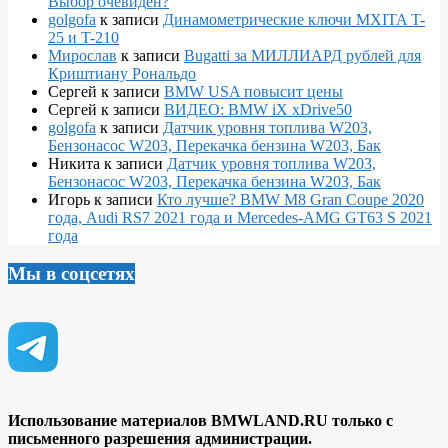
Выбор очевиден?
golgofa
к записи
Динамометрические ключи MXITA T-
25 и T-210
Мирослав
к записи
Bugatti за МИЛЛИАРД рублей для
Криштиану Рональдо
Сергей
к записи
BMW USA повысит цены
Сергей
к записи
ВИДЕО: BMW iX xDrive50
golgofa
к записи
Датчик уровня топлива W203,
Бензонасос W203, Перекачка бензина W203, Бак
Никита
к записи
Датчик уровня топлива W203,
Бензонасос W203, Перекачка бензина W203, Бак
Игорь
к записи
Кто лучше? BMW M8 Gran Coupe 2020
года, Audi RS7 2021 года и Mercedes-AMG GT63 S 2021
года
Мы в соцсетях
Использование материалов BMWLAND.RU только с
письменного разрешения администрации.