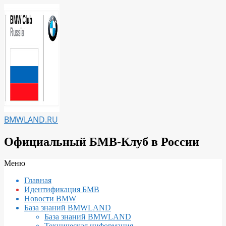
Перейти
к
содержимому
BMWLAND.RU
Официальный БМВ-Клуб в России
Вторичное
Меню
меню
Главная
навигации
Идентификация БМВ
Новости BMW
База знаний BMWLAND
База знаний BMWLAND
Техническая информация