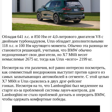
Обладая 641 л.с. и 850 Нм от 4,0-литрового двигателя V8 с
двойным турбонаддувом, Urus обладает дополнительными
118 л.с. и 100 Нм крутящего момента. Обычно эта разница не
становится решающей, учитывая, что BMW обычно
недооценивает свои двигатели, но X7 M60i весит
немыслимые 2675 кг, тогда как Urus «всего» 2199 кг.
Несмотря на эти различия, всё равно интересно посмотреть,
как семиместный внедорожник выступит против одного из
самых захватывающих автомобилей в сегменте. С этой целью
X7 M60i и Urus сразились в двух дрэг-рейсинг
гонках. Несмотря на то, что Lamborghini был медленнее на
старте из-за проблемной системы лаунч-контроля, для
Lamborghini не стало проблемой догнать и опередить BMW,
чтобы одержать комфортные победы.