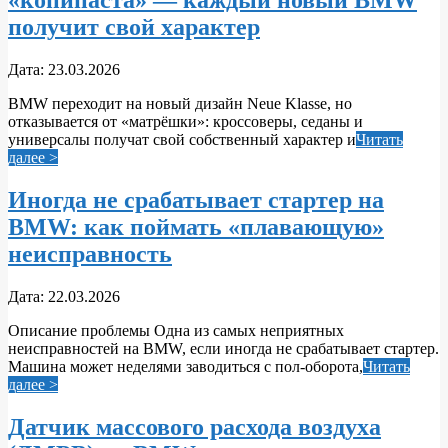
«копипаста» — каждый новый BMW
получит свой характер
2026-
Дата:
23.03.2026
03-
BMW переходит на новый дизайн Neue Klasse, но
23
отказывается от «матрёшки»: кроссоверы, седаны и
универсалы получат свой собственный характер и
Читать
далее >
Иногда не срабатывает стартер на
BMW: как поймать «плавающую»
неисправность
2026-
Дата:
22.03.2026
03-
Описание проблемы Одна из самых неприятных
22
неисправностей на BMW, если иногда не срабатывает стартер.
Машина может неделями заводиться с пол-оборота,
Читать
далее >
Датчик массового расхода воздуха