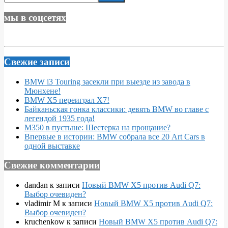
записей
мы в соцсетях
Свежие записи
BMW i3 Touring засекли при выезде из завода в
Мюнхене!
BMW X5 переиграл X7!
Байканьская гонка классики: девять BMW во главе с
легендой 1935 года!
M350 в пустыне: Шестерка на прощание?
Впервые в истории: BMW собрала все 20 Art Cars в
одной выставке
Свежие комментарии
dandan
к записи
Новый BMW X5 против Audi Q7:
Выбор очевиден?
vladimir M
к записи
Новый BMW X5 против Audi Q7:
Выбор очевиден?
kruchenkow
к записи
Новый BMW X5 против Audi Q7: