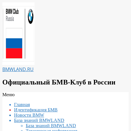
Перейти
к
содержимому
BMWLAND.RU
Официальный БМВ-Клуб в России
Вторичное
Меню
меню
Главная
навигации
Идентификация БМВ
Новости BMW
База знаний BMWLAND
База знаний BMWLAND
Техническая информация