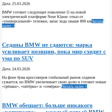
2026-
Дата:
25.03.2026
03-
BMW готовит следующее поколение i5 на новой
25
электрической платформе Neue Klasse: отказ от
«универсальной» тележки, запас хода свыше 800 км
Читать
далее >
Седаны BMW не сдаются: марка
усиливает позиции, пока мир сходит с
ума по SUV
2026-
Дата:
24.03.2026
03-
На фоне бума кроссоверов глобальный рынок седанов
24
сужается, но BMW увеличивает свою долю и готовит новые
«трёшки», «пятёрки» и «семёрки».
Читать далее >
BMW обещает: больше никакого