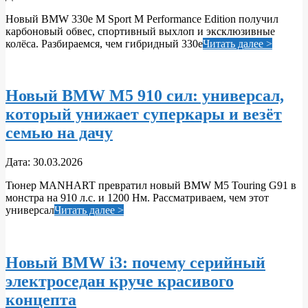
03-
Новый BMW 330e M Sport M Performance Edition получил
31
карбоновый обвес, спортивный выхлоп и эксклюзивные
колёса. Разбираемся, чем гибридный 330e
Читать далее >
Новый BMW M5 910 сил: универсал,
который унижает суперкары и везёт
семью на дачу
2026-
Дата:
30.03.2026
03-
Тюнер MANHART превратил новый BMW M5 Touring G91 в
30
монстра на 910 л.с. и 1200 Нм. Рассматриваем, чем этот
универсал
Читать далее >
Новый BMW i3: почему серийный
электроседан круче красивого
концепта