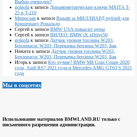
Выбор очевиден?
golgofa
к записи
Динамометрические ключи MXITA T-
25 и T-210
Мирослав
к записи
Bugatti за МИЛЛИАРД рублей для
Криштиану Рональдо
Сергей
к записи
BMW USA повысит цены
Сергей
к записи
ВИДЕО: BMW iX xDrive50
golgofa
к записи
Датчик уровня топлива W203,
Бензонасос W203, Перекачка бензина W203, Бак
Никита
к записи
Датчик уровня топлива W203,
Бензонасос W203, Перекачка бензина W203, Бак
Игорь
к записи
Кто лучше? BMW M8 Gran Coupe 2020
года, Audi RS7 2021 года и Mercedes-AMG GT63 S 2021
года
Мы в соцсетях
Использование материалов BMWLAND.RU только с
письменного разрешения администрации.