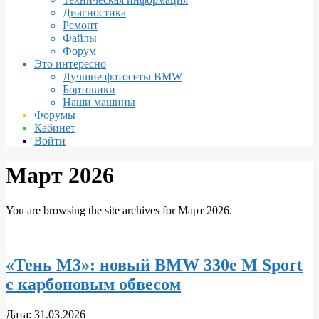
Диагностика
Ремонт
Файлы
Форум
Это интересно
Лучшие фотосеты BMW
Бортовики
Наши машины
Форумы
Кабинет
Войти
Март 2026
You are browsing the site archives for Март 2026.
«Тень M3»: новый BMW 330e M Sport
с карбоновым обвесом
2026-
Дата:
31.03.2026