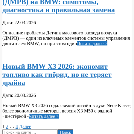
(ДМРВ) на BMW: симптомы,
диагностика и правильная замена
2026-
Дата:
22.03.2026
03-
Описание проблемы Датчик массового расхода воздуха
22
(ДМРВ) — один из ключевых элементов системы управления
двигателем BMW, но при этом один
Читать далее >
Новый BMW X3 2026: экономит
топливо как гибрид, но не теряет
драйва
2026-
Дата:
20.03.2026
03-
Новый BMW X3 2026 года: свежий дизайн в духе Neue Klasse,
20
более экономичные моторы, версия X3 M50 с рядной
«шестёркой»
Читать далее >
Пагинация
1
2
…
4
Далее
Поиск