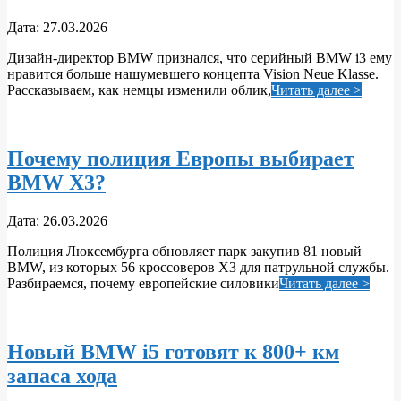
2026-
Дата:
27.03.2026
03-
Дизайн‑директор BMW признался, что серийный BMW i3 ему
27
нравится больше нашумевшего концепта Vision Neue Klasse.
Рассказываем, как немцы изменили облик,
Читать далее >
Почему полиция Европы выбирает
BMW X3?
2026-
Дата:
26.03.2026
03-
Полиция Люксембурга обновляет парк закупив 81 новый
26
BMW, из которых 56 кроссоверов X3 для патрульной службы.
Разбираемся, почему европейские силовики
Читать далее >
Новый BMW i5 готовят к 800+ км
запаса хода