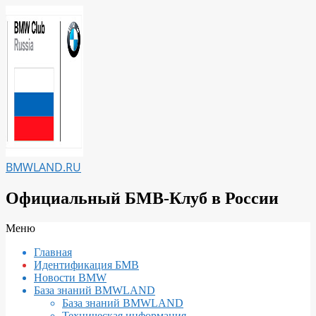
Перейти
к
содержимому
BMWLAND.RU
Официальный БМВ-Клуб в России
Вторичное
Меню
меню
Главная
навигации
Идентификация БМВ
Новости BMW
База знаний BMWLAND
База знаний BMWLAND
Техническая информация