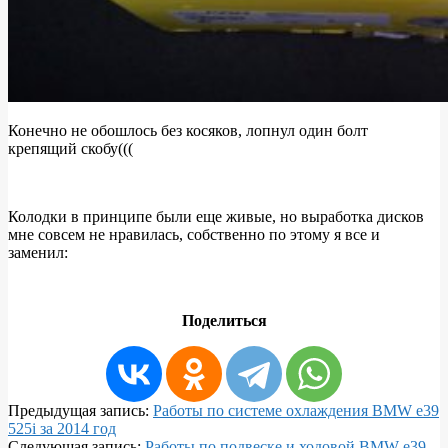
Конечно не обошлось без косяков, лопнул один болт
крепящий скобу(((
Колодки в принципе были еще живые, но выработка дисков
мне совсем не нравилась, собственно по этому я все и
заменил:
Поделиться
2016-
Предыдущая запись:
Работы по системе охлаждения BMW e39
07-
525i за 2014 год
17
Следующая запись:
Работы по подвеске и ходовой BMW e39