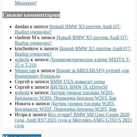
Мюнхене!
Свежие комментарии
dandan
к записи
Новый BMW X5 против Audi Q7:
Выбор очевиден?
vladimir M
к записи
Новый BMW X5 против Audi Q7:
Выбор очевиден?
kruchenkow
к записи
Новый BMW X5 против Audi Q7:
Выбор очевиден?
golgofa
к записи
Динамометрические ключи MXITA T-
25 и T-210
Мирослав
к записи
Bugatti за МИЛЛИАРД рублей для
Криштиану Рональдо
Сергей
к записи
BMW USA повысит цены
Сергей
к записи
ВИДЕО: BMW iX xDrive50
golgofa
к записи
Датчик уровня топлива W203,
Бензонасос W203, Перекачка бензина W203, Бак
Никита
к записи
Датчик уровня топлива W203,
Бензонасос W203, Перекачка бензина W203, Бак
Игорь
к записи
Кто лучше? BMW M8 Gran Coupe 2020
года, Audi RS7 2021 года и Mercedes-AMG GT63 S 2021
года