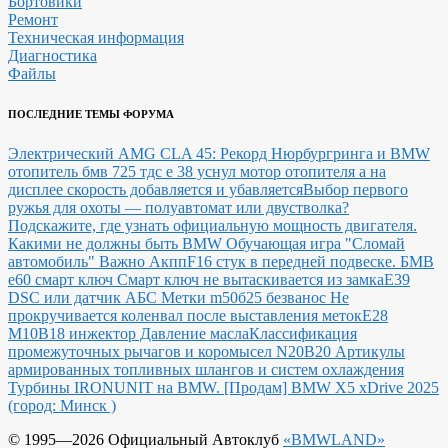
Бортовики
Ремонт
Техническая информация
Диагностика
Файлы
ПОСЛЕДНИЕ ТЕМЫ ФОРУМА
Электрический AMG CLA 45: Рекорд Нюрбургринга и BMW
отопитель бмв 725 тдс е 38 уснул мотор отопителя а на
дисплее скорость добавляется и убавляется
Выбор первого
ружья для охоты — полуавтомат или двустволка?
Подскажите, где узнать официальную мощность двигателя.
Какими не должны быть BMW
Обучающая игра "Сломай
автомобиль"
Важно Акпп
F16 стук в передней подвеске.
БМВ
е60 смарт ключ Смарт ключ не вытаскивается из замка
E39
DSC или датчик АБС
Метки m50б25 безванос Не
прокручивается коленвал после выставления меток
Е28
М10В18 инжектор Давление масла
Классификация
промежуточных рычагов и коромысел N20B20
Артикулы
армированных топливных шлангов и систем охлаждения
Турбины IRONUNIT на BMW.
[Продам] BMW X5 xDrive 2025
(город: Минск )
© 1995—2026 Официальный Автоклуб
«BMWLAND»