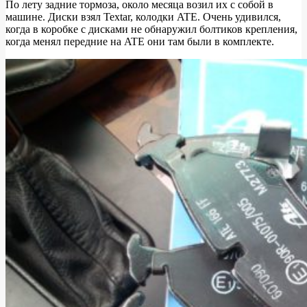
По лету задние тормоза, около месяца возил их с собой в
машине. Диски взял Textar, колодки ATE. Очень удивился,
Обновление
когда в коробке с дисками не обнаружил болтиков крепления,
тормозной
когда менял передние на ATE они там были в комплекте.
системы
(2014
г.)