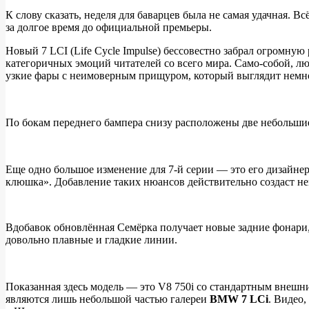
изображения
К слову сказать, неделя для баварцев была не самая удачная.
за долгое время до официальной премьеры.
обновлённого
BMW
Новый 7 LCI (Life Cycle Impulse) бессовестно забрал огромну
категоричных эмоций читателей со всего мира. Само-собой, люд
7
узкие фары с неимоверным прищуром, который выглядит немн
до
официальной
презентации
По бокам переднего бампера снизу расположены две небольшие 
Еще одно большое изменение для 7-й серии — это его дизайнер
клюшка». Добавление таких нюансов действительно создаст н
Вдобавок обновлённая Семёрка получает новые задние фонари,
довольно плавные и гладкие линии.
Показанная здесь модель — это V8 750i со стандартным внешн
являются лишь небольшой частью галереи
BMW 7 LCi
. Видео