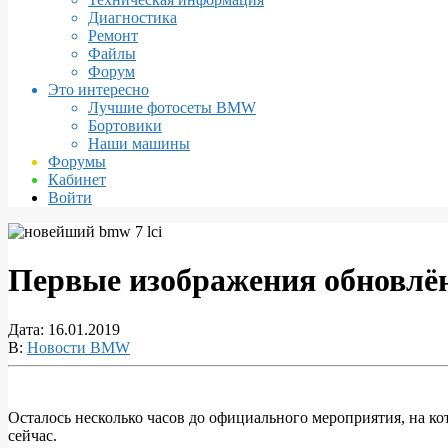
Диагностика
Ремонт
Файлы
Форум
Это интересно
Лучшие фотосеты BMW
Бортовики
Наши машины
Форумы
Кабинет
Войти
Первые изображения обновлё
Дата:
16.01.2019
В:
Новости BMW
Осталось несколько часов до официального мероприятия, на к
сейчас.
Первые