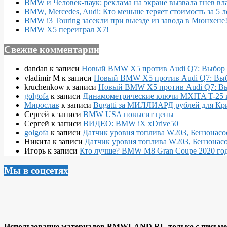
BMW и Человек-паук: реклама на экране вызвала гнев вл
BMW, Mercedes, Audi: Кто меньше теряет стоимость за 5 л
BMW i3 Touring засекли при выезде из завода в Мюнхене
BMW X5 переиграл X7!
Свежие комментарии
dandan
к записи
Новый BMW X5 против Audi Q7: Выбор 
vladimir M
к записи
Новый BMW X5 против Audi Q7: Выб
kruchenkow
к записи
Новый BMW X5 против Audi Q7: Вы
golgofa
к записи
Динамометрические ключи MXITA T-25 
Мирослав
к записи
Bugatti за МИЛЛИАРД рублей для Кр
Сергей
к записи
BMW USA повысит цены
Сергей
к записи
ВИДЕО: BMW iX xDrive50
golgofa
к записи
Датчик уровня топлива W203, Бензонасо
Никита
к записи
Датчик уровня топлива W203, Бензонасо
Игорь
к записи
Кто лучше? BMW M8 Gran Coupe 2020 года
Мы в соцсетях
Использование материалов BMWLAND.RU только с письмен