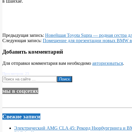
в Шанхае.
2019-
Предыдущая запись:
Новейшая Toyota Supra — родная сестра 
01-
Следующая запись:
Помещение для презентации новых BMW 
16
Добавить комментарий
Для отправки комментария вам необходимо
авторизоваться
.
Просмотров: 25
Поиск
мы в соцсетях
Свежие записи
Электрический AMG CLA 45: Рекорд Нюрбургринга и 