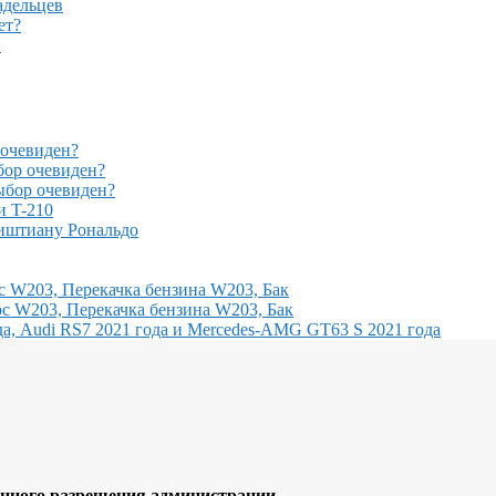
адельцев
ет?
!
очевиден?
ор очевиден?
бор очевиден?
и T-210
иштиану Рональдо
с W203, Перекачка бензина W203, Бак
с W203, Перекачка бензина W203, Бак
, Audi RS7 2021 года и Mercedes-AMG GT63 S 2021 года
ного разрешения администрации.