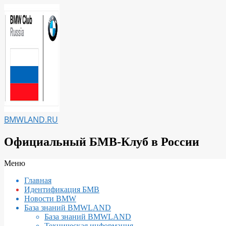
Перейти
к
содержимому
BMWLAND.RU
Официальный БМВ-Клуб в России
Вторичное
Меню
меню
Главная
навигации
Идентификация БМВ
Новости BMW
База знаний BMWLAND
База знаний BMWLAND
Техническая информация