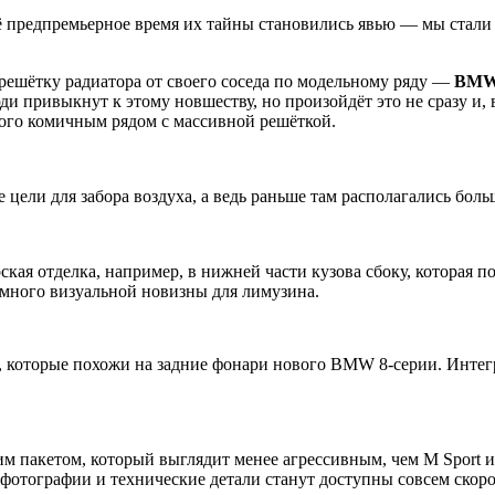
 Всё предпремьерное время их тайны становились явью — мы стал
ю решётку радиатора от своего соседа по модельному ряду —
BMW
и привыкнут к этому новшеству, но произойдёт это не сразу и, 
ого комичным рядом с массивной решёткой.
цели для забора воздуха, а ведь раньше там располагались бол
ская отделка, например, в нижней части кузова сбоку, которая
емного визуальной новизны для лимузина.
 которые похожи на задние фонари нового BMW 8-серии. Интегр
им пакетом, который выглядит менее агрессивным, чем M Sport 
, фотографии и технические детали станут доступны совсем ско