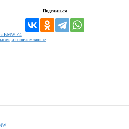
Поделиться
для BMW Z4
выглядит ошеломляюще
BMW