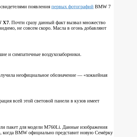
и свидетелями появления
первых фотографий
BMW 7
 X7
. Почти сразу данный факт вызвал множество
видимо, не совсем скоро. Масла в огонь добавляют
ьшие и симпатичные воздухозаборники.
 получила неофициальное обозначение — «хоккейная
ация всей этой световой панели в кузов имеет
или пакет для модели M760Li. Данные изображения
ро, когда BMW официально представит новую Семёрку