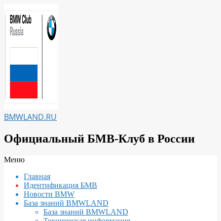
Перейти
к
содержимому
BMWLAND.RU
Официальный БМВ-Клуб в России
Вторичное
Меню
меню
Главная
навигации
Идентификация БМВ
Новости BMW
База знаний BMWLAND
База знаний BMWLAND
Техническая информация