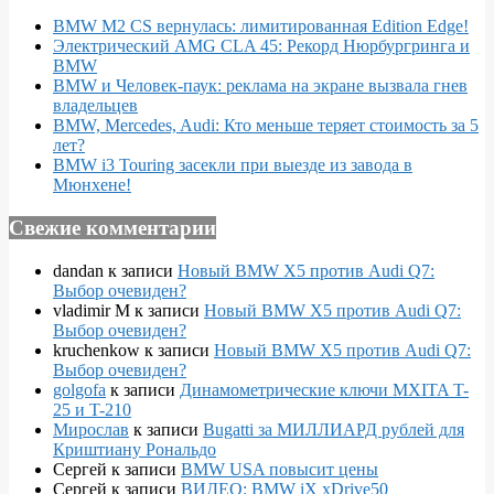
BMW M2 CS вернулась: лимитированная Edition Edge!
Электрический AMG CLA 45: Рекорд Нюрбургринга и
BMW
BMW и Человек-паук: реклама на экране вызвала гнев
владельцев
BMW, Mercedes, Audi: Кто меньше теряет стоимость за 5
лет?
BMW i3 Touring засекли при выезде из завода в
Мюнхене!
Свежие комментарии
dandan
к записи
Новый BMW X5 против Audi Q7:
Выбор очевиден?
vladimir M
к записи
Новый BMW X5 против Audi Q7:
Выбор очевиден?
kruchenkow
к записи
Новый BMW X5 против Audi Q7:
Выбор очевиден?
golgofa
к записи
Динамометрические ключи MXITA T-
25 и T-210
Мирослав
к записи
Bugatti за МИЛЛИАРД рублей для
Криштиану Рональдо
Сергей
к записи
BMW USA повысит цены
Сергей
к записи
ВИДЕО: BMW iX xDrive50