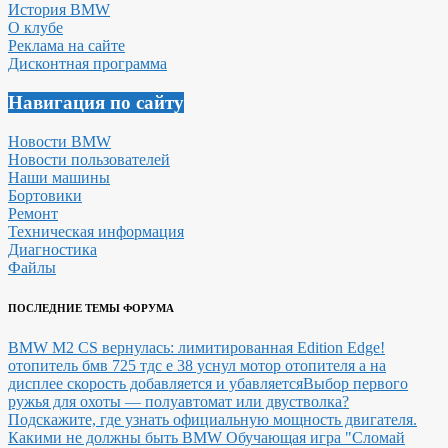
История BMW
О клубе
Реклама на сайте
Дисконтная программа
Навигация по сайту
Новости BMW
Новости пользователей
Наши машины
Бортовики
Ремонт
Техническая информация
Диагностика
Файлы
ПОСЛЕДНИЕ ТЕМЫ ФОРУМА
BMW M2 CS вернулась: лимитированная Edition Edge!
отопитель бмв 725 тдс е 38 уснул мотор отопителя а на
дисплее скорость добавляется и убавляется
Выбор первого
ружья для охоты — полуавтомат или двустволка?
Подскажите, где узнать официальную мощность двигателя.
Какими не должны быть BMW
Обучающая игра "Сломай