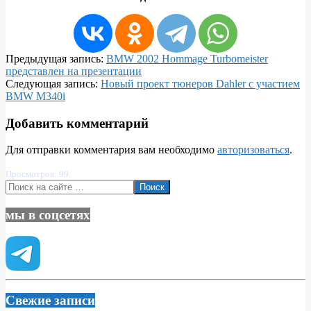
2020-
Предыдущая запись:
BMW 2002 Hommage Turbomeister
04-
представлен на презентации
25
Следующая запись:
Новый проект тюнеров Dahler с участием
BMW M340i
Добавить комментарий
Для отправки комментария вам необходимо
авторизоваться
.
Просмотров: 99
Поиск
мы в соцсетях
Свежие записи