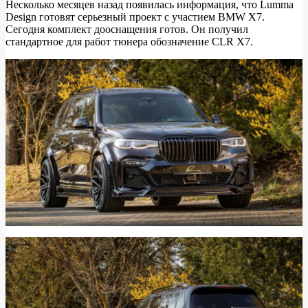
Несколько месяцев назад появилась информация, что Lumma
Design готовят серьезный проект с участием BMW X7.
Шикарная
Сегодня комплект дооснащения готов. Он получил
доработка
стандартное для работ тюнера обозначение CLR X7.
BMW
X7
от
LUMMA
DESIGN