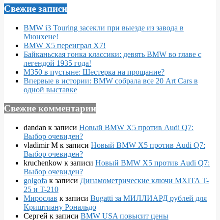
Свежие записи
BMW i3 Touring засекли при выезде из завода в
Мюнхене!
BMW X5 переиграл X7!
Байканьская гонка классики: девять BMW во главе с
легендой 1935 года!
M350 в пустыне: Шестерка на прощание?
Впервые в истории: BMW собрала все 20 Art Cars в
одной выставке
Свежие комментарии
dandan
к записи
Новый BMW X5 против Audi Q7:
Выбор очевиден?
vladimir M
к записи
Новый BMW X5 против Audi Q7:
Выбор очевиден?
kruchenkow
к записи
Новый BMW X5 против Audi Q7:
Выбор очевиден?
golgofa
к записи
Динамометрические ключи MXITA T-
25 и T-210
Мирослав
к записи
Bugatti за МИЛЛИАРД рублей для
Криштиану Рональдо
Сергей
к записи
BMW USA повысит цены