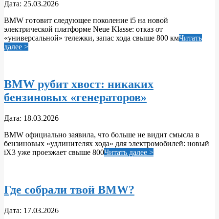
2026-
Дата:
25.03.2026
03-
BMW готовит следующее поколение i5 на новой
25
электрической платформе Neue Klasse: отказ от
«универсальной» тележки, запас хода свыше 800 км
Читать
далее >
BMW рубит хвост: никаких
бензиновых «генераторов»
2026-
Дата:
18.03.2026
03-
BMW официально заявила, что больше не видит смысла в
18
бензиновых «удлинителях хода» для электромобилей: новый
iX3 уже проезжает свыше 800
Читать далее >
Где собрали твой BMW?
2026-
Дата:
17.03.2026
03-