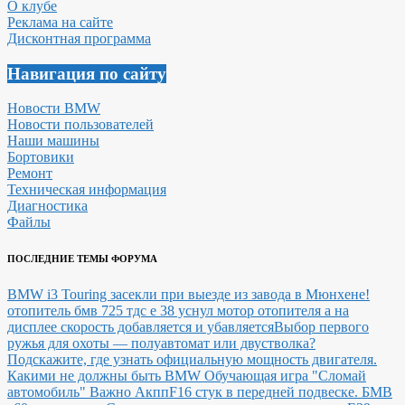
О клубе
Реклама на сайте
Дисконтная программа
Навигация по сайту
Новости BMW
Новости пользователей
Наши машины
Бортовики
Ремонт
Техническая информация
Диагностика
Файлы
ПОСЛЕДНИЕ ТЕМЫ ФОРУМА
BMW i3 Touring засекли при выезде из завода в Мюнхене!
отопитель бмв 725 тдс е 38 уснул мотор отопителя а на
дисплее скорость добавляется и убавляется
Выбор первого
ружья для охоты — полуавтомат или двустволка?
Подскажите, где узнать официальную мощность двигателя.
Какими не должны быть BMW
Обучающая игра "Сломай
автомобиль"
Важно Акпп
F16 стук в передней подвеске.
БМВ