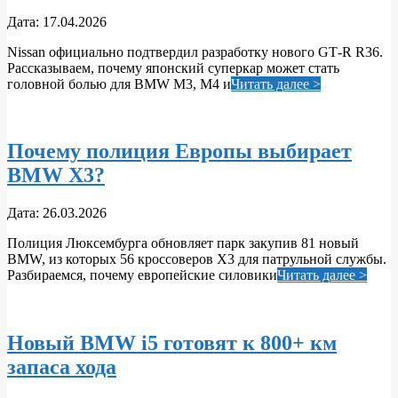
2026-
Дата:
17.04.2026
04-
Nissan официально подтвердил разработку нового GT‑R R36.
17
Рассказываем, почему японский суперкар может стать
головной болью для BMW M3, M4 и
Читать далее >
Почему полиция Европы выбирает
BMW X3?
2026-
Дата:
26.03.2026
03-
Полиция Люксембурга обновляет парк закупив 81 новый
26
BMW, из которых 56 кроссоверов X3 для патрульной службы.
Разбираемся, почему европейские силовики
Читать далее >
Новый BMW i5 готовят к 800+ км
запаса хода