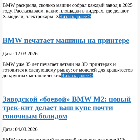
BMW раскрыла, сколько машин собрал каждый завод в 2025
17
году. Рассказываем, какие площадки в лидерах, где делают
X‑модели, электрокары iX
Читать далее >
BMW печатает машины на принтере
2026-
Дата:
12.03.2026
03-
BMW уже 35 лет печатает детали на 3D‑принтерах и
12
готовится к следующему рывку: от моделей для краш-тестов
до крупных металлических
Читать далее >
Заводской «боевой» BMW M2: новый
трек‑кит делает ваш купе почти
гоночным болидом
2026-
Дата:
04.03.2026
03-
BMW выпускает новый заводской трек‑кит для купе M2: