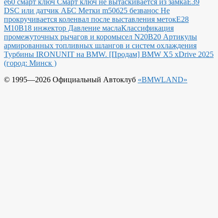
е60 смарт ключ Смарт ключ не вытаскивается из замка
E39
DSC или датчик АБС
Метки m50б25 безванос Не
прокручивается коленвал после выставления меток
Е28
М10В18 инжектор Давление масла
Классификация
промежуточных рычагов и коромысел N20B20
Артикулы
армированных топливных шлангов и систем охлаждения
Турбины IRONUNIT на BMW.
[Продам] BMW X5 xDrive 2025
(город: Минск )
© 1995—2026 Официальный Автоклуб
«BMWLAND»