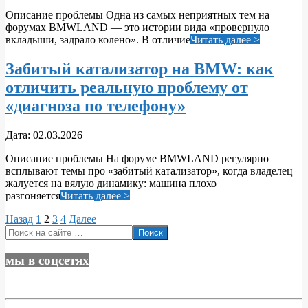
03-
Описание проблемы Одна из самых неприятных тем на
02
форумах BMWLAND — это истории вида «провернуло
вкладыши, задрало колено». В отличие
Читать далее >
Забитый катализатор на BMW: как
отличить реальную проблему от
«диагноза по телефону»
2026-
Дата:
02.03.2026
03-
Описание проблемы На форуме BMWLAND регулярно
02
всплывают темы про «забитый катализатор», когда владелец
жалуется на вялую динамику: машина плохо
разгоняется
Читать далее >
Пагинация
Назад
1
2
3
4
Далее
Поиск
записей
мы в соцсетях