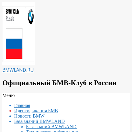
Перейти
к
содержимому
BMWLAND.RU
Официальный БМВ-Клуб в России
Вторичное
Меню
меню
Главная
навигации
Идентификация БМВ
Новости BMW
База знаний BMWLAND
База знаний BMWLAND
Техническая информация