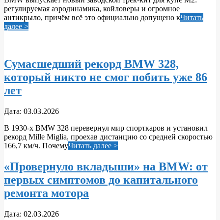
04
регулируемая аэродинамика, койловеры и огромное
антикрыло, причём всё это официально допущено к
Читать
далее >
Сумасшедший рекорд BMW 328,
который никто не смог побить уже 86
лет
2026-
Дата:
03.03.2026
03-
В 1930‑х BMW 328 перевернул мир спорткаров и установил
03
рекорд Mille Miglia, проехав дистанцию со средней скоростью
166,7 км/ч. Почему
Читать далее >
«Провернуло вкладыши» на BMW: от
первых симптомов до капитального
ремонта мотора
2026-
Дата:
02.03.2026