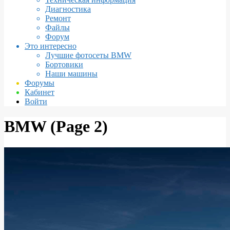
Диагностика
Ремонт
Файлы
Форум
Это интересно
Лучшие фотосеты BMW
Бортовики
Наши машины
Форумы
Кабинет
Войти
BMW
(Page 2)